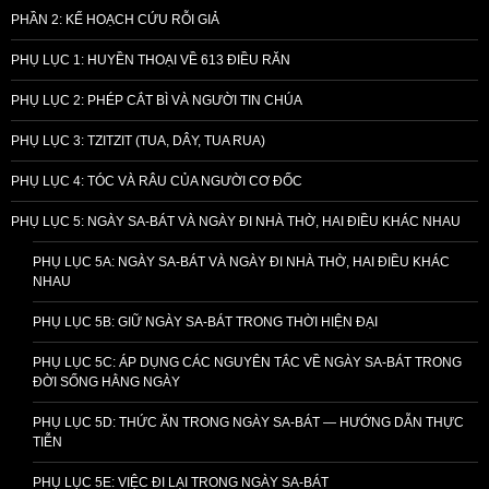
PHẦN 2: KẾ HOẠCH CỨU RỖI GIẢ
PHỤ LỤC 1: HUYỀN THOẠI VỀ 613 ĐIỀU RĂN
PHỤ LỤC 2: PHÉP CẮT BÌ VÀ NGƯỜI TIN CHÚA
PHỤ LỤC 3: TZITZIT (TUA, DÂY, TUA RUA)
PHỤ LỤC 4: TÓC VÀ RÂU CỦA NGƯỜI CƠ ĐỐC
PHỤ LỤC 5: NGÀY SA-BÁT VÀ NGÀY ĐI NHÀ THỜ, HAI ĐIỀU KHÁC NHAU
PHỤ LỤC 5A: NGÀY SA-BÁT VÀ NGÀY ĐI NHÀ THỜ, HAI ĐIỀU KHÁC
NHAU
PHỤ LỤC 5B: GIỮ NGÀY SA-BÁT TRONG THỜI HIỆN ĐẠI
PHỤ LỤC 5C: ÁP DỤNG CÁC NGUYÊN TẮC VỀ NGÀY SA-BÁT TRONG
ĐỜI SỐNG HẰNG NGÀY
PHỤ LỤC 5D: THỨC ĂN TRONG NGÀY SA-BÁT — HƯỚNG DẪN THỰC
TIỄN
PHỤ LỤC 5E: VIỆC ĐI LẠI TRONG NGÀY SA-BÁT