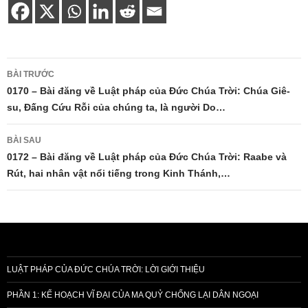
Điều
BÀI TRƯỚC
hướng
0170 – Bài đăng về Luật pháp của Đức Chúa Trời: Chúa Giê-
su, Đấng Cứu Rỗi của chúng ta, là người Do…
bài
viết
BÀI SAU
0172 – Bài đăng về Luật pháp của Đức Chúa Trời: Raabe và
Rút, hai nhân vật nổi tiếng trong Kinh Thánh,…
LUẬT PHÁP CỦA ĐỨC CHÚA TRỜI: LỜI GIỚI THIỆU
PHẦN 1: KẾ HOẠCH VĨ ĐẠI CỦA MA QUỶ CHỐNG LẠI DÂN NGOẠI