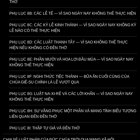
THỜ
PHỤ LỤC 8B: CÁC LỄ TẾ — VÌ SAO NGÀY NAY KHÔNG THỂ THỰC HIỆN
PHỤ LỤC 8C: CÁC KỲ LỄ KINH THÁNH — VÌ SAO NGÀY NAY KHÔNG KỲ
LỄ NÀO CÓ THỂ THỰC HIỆN
PHỤ LỤC 8D: CÁC LUẬT THANH TẨY — VÌ SAO KHÔNG THỂ THỰC
HIỆN NẾU KHÔNG CÓ ĐỀN THỜ
PHỤ LỤC 8E: PHẦN MƯỜI VÀ HOA LỢI ĐẦU MÙA — VÌ SAO NGÀY NAY
KHÔNG THỂ THỰC HIỆN
PHỤ LỤC 8F: NGHI THỨC TIỆC THÁNH — BỮA ĂN CUỐI CÙNG CỦA
CHÚA GIÊ-SU CHÍNH LÀ LỄ VƯỢT QUA
PHỤ LỤC 8G: LUẬT NA-XI-RÊ VÀ CÁC LỜI KHẤN — VÌ SAO NGÀY NAY
KHÔNG THỂ THỰC HIỆN
PHỤ LỤC 8H: SỰ VÂNG PHỤC MỘT PHẦN VÀ MANG TÍNH BIỂU TƯỢNG
LIÊN QUAN ĐẾN ĐỀN THỜ
PHỤ LỤC 8I: THẬP TỰ GIÁ VÀ ĐỀN THỜ
CHIA SẺ LUẬT PHÁP CỦA ĐỨC CHÚA TRỜI QUA MẠNG XÃ HỘI