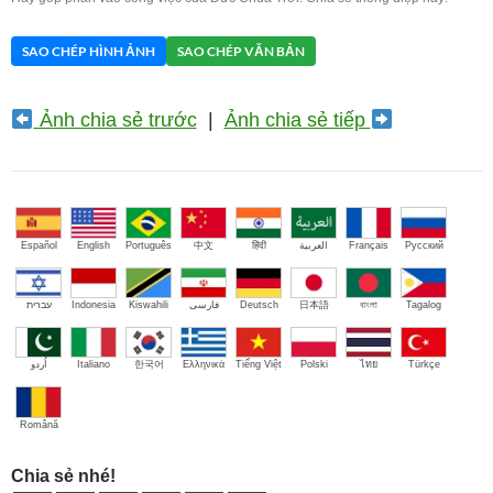
SAO CHÉP HÌNH ẢNH
SAO CHÉP VĂN BẢN
Ảnh chia sẻ trước
|
Ảnh chia sẻ tiếp
Español
English
Português
中文
हिंदी
العربية
Français
Русский
עברית
Indonesia
Kiswahili
فارسی
Deutsch
日本語
বাংলা
Tagalog
اُردو
Italiano
한국어
Ελληνικά
Tiếng Việt
Polski
ไทย
Türkçe
Română
Chia sẻ nhé!