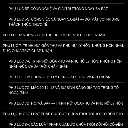
PHỤ LỤC 5F: CÔNG NGHỆ VÀ GIẢI TRÍ TRONG NGÀY SA-BÁT
PHỤ LỤC 5G: CÔNG VIỆC VÀ NGÀY SA-BÁT — ĐỐI MẶT VỚI NHỮNG
THÁCH THỨC THỰC TẾ
PHỤ LỤC 6: NHỮNG LOẠI THỊT BỊ CẤM ĐỐI VỚI CƠ ĐỐC NHÂN
PHỤ LỤC 7: TRINH NỮ, GÓA PHỤ VÀ PHỤ NỮ LY HÔN: NHỮNG HÔN NHÂN
ĐỨC CHÚA TRỜI CHẤP NHẬN
PHỤ LỤC 7A: TRINH NỮ, GÓA PHỤ VÀ PHỤ NỮ LY HÔN: NHỮNG HÔN
NHÂN ĐỨC CHÚA TRỜI CHẤP NHẬN
PHỤ LỤC 7B: CHỨNG THƯ LY HÔN — SỰ THẬT VÀ NGỘ NHẬN
PHỤ LỤC 7C: MÁC 10:11–12 VÀ SỰ BÌNH ĐẲNG GIẢ TẠO TRONG TỘI
NGOẠI TÌNH
PHỤ LỤC 7D: HỎI VÀ ĐÁP — TRINH NỮ, GÓA PHỤ VÀ PHỤ NỮ LY HÔN
PHỤ LỤC 8: CÁC LUẬT PHÁP CỦA ĐỨC CHÚA TRỜI ĐÒI HỎI CÓ ĐỀN THỜ
PHỤ LỤC 8A: CÁC LUẬT PHÁP CỦA ĐỨC CHÚA TRỜI ĐÒI HỎI CÓ ĐỀN