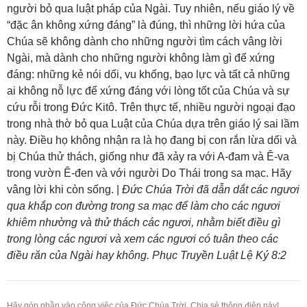
người bỏ qua luật pháp của Ngài. Tuy nhiên, nếu giáo lý về
“đặc ân không xứng đáng” là đúng, thì những lời hứa của
Chúa sẽ không dành cho những người tìm cách vâng lời
Ngài, mà dành cho những người không làm gì để xứng
đáng: những kẻ nói dối, vu khống, bạo lực và tất cả những
ai không nỗ lực để xứng đáng với lòng tốt của Chúa và sự
cứu rỗi trong Đức Kitô. Trên thực tế, nhiều người ngoại đạo
trong nhà thờ bỏ qua Luật của Chúa dựa trên giáo lý sai lầm
này. Điều họ không nhận ra là họ đang bị con rắn lừa dối và
bị Chúa thử thách, giống như đã xảy ra với A-đam và Ê-va
trong vườn Ê-đen và với người Do Thái trong sa mạc. Hãy
vâng lời khi còn sống. |
Đức Chúa Trời đã dẫn dắt các ngươi
qua khắp con đường trong sa mạc để làm cho các ngươi
khiêm nhường và thử thách các ngươi, nhằm biết điều gì
trong lòng các ngươi và xem các ngươi có tuân theo các
điều răn của Ngài hay không. Phục Truyền Luật Lệ Ký 8:2
Hãy góp phần vào công việc của Đức Chúa Trời. Chia sẻ thông điệp này!