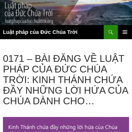
Chuyển
đến
nội
dung
Tìm
Luật pháp của Đức Chúa Trời
kiếm
TRÌNH
ĐƠN CƠ
SỞ
0171 – BÀI ĐĂNG VỀ LUẬT
PHÁP CỦA ĐỨC CHÚA
TRỜI: KINH THÁNH CHỨA
ĐẦY NHỮNG LỜI HỨA CỦA
CHÚA DÀNH CHO…