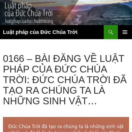
Chuyển
đến
nội
dung
Tìm
Luật pháp của Đức Chúa Trời
kiếm
TRÌNH
ĐƠN CƠ
SỞ
0166 – BÀI ĐĂNG VỀ LUẬT
PHÁP CỦA ĐỨC CHÚA
TRỜI: ĐỨC CHÚA TRỜI ĐÃ
TẠO RA CHÚNG TA LÀ
NHỮNG SINH VẬT…