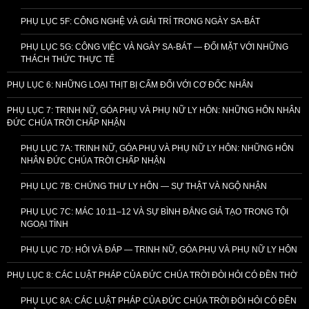
PHỤ LỤC 5F: CÔNG NGHỆ VÀ GIẢI TRÍ TRONG NGÀY SA-BÁT
PHỤ LỤC 5G: CÔNG VIỆC VÀ NGÀY SA-BÁT — ĐỐI MẶT VỚI NHỮNG
THÁCH THỨC THỰC TẾ
PHỤ LỤC 6: NHỮNG LOẠI THỊT BỊ CẤM ĐỐI VỚI CƠ ĐỐC NHÂN
PHỤ LỤC 7: TRINH NỮ, GÓA PHỤ VÀ PHỤ NỮ LY HÔN: NHỮNG HÔN NHÂN
ĐỨC CHÚA TRỜI CHẤP NHẬN
PHỤ LỤC 7A: TRINH NỮ, GÓA PHỤ VÀ PHỤ NỮ LY HÔN: NHỮNG HÔN
NHÂN ĐỨC CHÚA TRỜI CHẤP NHẬN
PHỤ LỤC 7B: CHỨNG THƯ LY HÔN — SỰ THẬT VÀ NGỘ NHẬN
PHỤ LỤC 7C: MÁC 10:11–12 VÀ SỰ BÌNH ĐẲNG GIẢ TẠO TRONG TỘI
NGOẠI TÌNH
PHỤ LỤC 7D: HỎI VÀ ĐÁP — TRINH NỮ, GÓA PHỤ VÀ PHỤ NỮ LY HÔN
PHỤ LỤC 8: CÁC LUẬT PHÁP CỦA ĐỨC CHÚA TRỜI ĐÒI HỎI CÓ ĐỀN THỜ
PHỤ LỤC 8A: CÁC LUẬT PHÁP CỦA ĐỨC CHÚA TRỜI ĐÒI HỎI CÓ ĐỀN