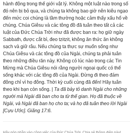
hành động trong thế giới vật lý. Không một luật nào trong số
đó nên bị bỏ qua, và chúng ta không bao giờ nên kiêu ngạo
đến mức coi chúng là tầm thường hoặc cảm thấy xấu hổ về
chúng. Chúa Giêsu và các tông đồ đã tuân theo tất cả các
luật của Đức Chúa Trời như đã được ban ra: họ giữ ngày
Sabbath, được cắt bì, đeo tzitzit, không ăn thức ăn không
sạch và giữ râu. Nếu chúng ta thực sự muốn sống như
Chúa Giêsu và các tông đồ của Ngài, chúng ta phải tuân
theo những điều răn này. Không có lúc nào trong các Tin
Mừng mà Chúa Giêsu nói rằng người ngoại quốc có thể
sống khác với các tông đồ của Ngài. Đừng đi theo đám
đông chỉ vì họ đông. Thời kỳ cuối cùng đã đến! Hãy tuân
theo khi bạn còn sống. |
Ta đã bày tỏ danh Ngài cho những
người mà Ngài đã ban cho ta từ thế gian. Họ đã thuộc về
Ngài, và Ngài đã ban họ cho ta; và họ đã tuân theo lời Ngài
[Cựu Ước]. Giăng 17:6.
Hãy góp phần vào công việc của Đức Chúa Trời. Chia sẻ thông điệp này!