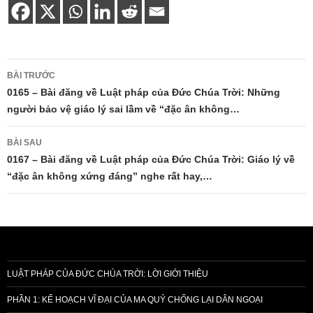
Điều
BÀI TRƯỚC
hướng
0165 – Bài đăng về Luật pháp của Đức Chúa Trời: Những
người bảo vệ giáo lý sai lầm về “đặc ân không…
bài
viết
BÀI SAU
0167 – Bài đăng về Luật pháp của Đức Chúa Trời: Giáo lý về
“đặc ân không xứng đáng” nghe rất hay,…
LUẬT PHÁP CỦA ĐỨC CHÚA TRỜI: LỜI GIỚI THIỆU
PHẦN 1: KẾ HOẠCH VĨ ĐẠI CỦA MA QUỶ CHỐNG LẠI DÂN NGOẠI