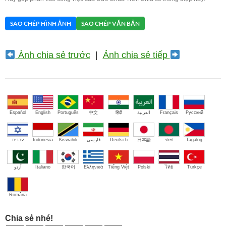
SAO CHÉP HÌNH ẢNH
SAO CHÉP VĂN BẢN
Ảnh chia sẻ trước
|
Ảnh chia sẻ tiếp
Español
English
Português
中文
हिंदी
العربية
Français
Русский
עברית
Indonesia
Kiswahili
فارسی
Deutsch
日本語
বাংলা
Tagalog
اُردو
Italiano
한국어
Ελληνικά
Tiếng Việt
Polski
ไทย
Türkçe
Română
Chia sẻ nhé!