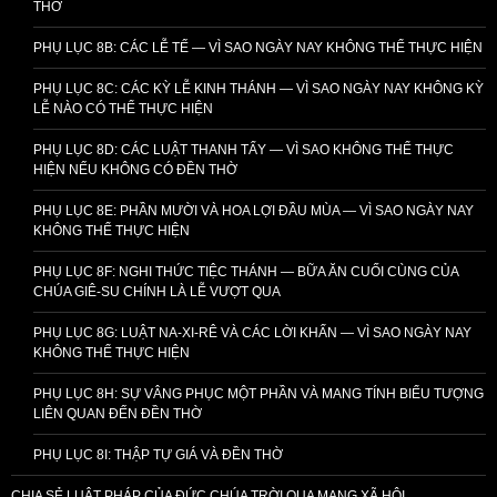
THỜ
PHỤ LỤC 8B: CÁC LỄ TẾ — VÌ SAO NGÀY NAY KHÔNG THỂ THỰC HIỆN
PHỤ LỤC 8C: CÁC KỲ LỄ KINH THÁNH — VÌ SAO NGÀY NAY KHÔNG KỲ
LỄ NÀO CÓ THỂ THỰC HIỆN
PHỤ LỤC 8D: CÁC LUẬT THANH TẨY — VÌ SAO KHÔNG THỂ THỰC
HIỆN NẾU KHÔNG CÓ ĐỀN THỜ
PHỤ LỤC 8E: PHẦN MƯỜI VÀ HOA LỢI ĐẦU MÙA — VÌ SAO NGÀY NAY
KHÔNG THỂ THỰC HIỆN
PHỤ LỤC 8F: NGHI THỨC TIỆC THÁNH — BỮA ĂN CUỐI CÙNG CỦA
CHÚA GIÊ-SU CHÍNH LÀ LỄ VƯỢT QUA
PHỤ LỤC 8G: LUẬT NA-XI-RÊ VÀ CÁC LỜI KHẤN — VÌ SAO NGÀY NAY
KHÔNG THỂ THỰC HIỆN
PHỤ LỤC 8H: SỰ VÂNG PHỤC MỘT PHẦN VÀ MANG TÍNH BIỂU TƯỢNG
LIÊN QUAN ĐẾN ĐỀN THỜ
PHỤ LỤC 8I: THẬP TỰ GIÁ VÀ ĐỀN THỜ
CHIA SẺ LUẬT PHÁP CỦA ĐỨC CHÚA TRỜI QUA MẠNG XÃ HỘI