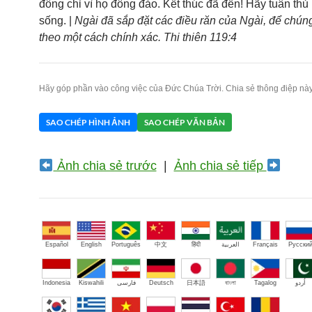
đông chỉ vì họ đông đảo. Kết thúc đã đến! Hãy tuân thủ
sống. |
Ngài đã sắp đặt các điều răn của Ngài, để chúng
theo một cách chính xác. Thi thiên 119:4
Hãy góp phần vào công việc của Đức Chúa Trời. Chia sẻ thông điệp này
SAO CHÉP HÌNH ẢNH
SAO CHÉP VĂN BẢN
Ảnh chia sẻ trước
|
Ảnh chia sẻ tiếp
Español
English
Português
中文
हिंदी
العربية
Français
Русски
Indonesia
Kiswahili
فارسی
Deutsch
日本語
বাংলা
Tagalog
اُردو