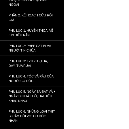
MA QUỶ CHỐNG LẠI DÂN
NGOẠI
PHẦN 2: KẾ HOẠCH CỨU RỖI
GIẢ
PHỤ LỤC 1: HUYỀN THOẠI VỀ
613 ĐIỀU RĂN
PHỤ LỤC 2: PHÉP CẮT BÌ VÀ
NGƯỜI TIN CHÚA
PHỤ LỤC 3: TZITZIT (TUA,
DÂY, TUA RUA)
PHỤ LỤC 4: TÓC VÀ RÂU CỦA
NGƯỜI CƠ ĐỐC
PHỤ LỤC 5: NGÀY SA-BÁT VÀ
NGÀY ĐI NHÀ THỜ, HAI ĐIỀU
KHÁC NHAU
PHỤ LỤC 6: NHỮNG LOẠI THỊT
BỊ CẤM ĐỐI VỚI CƠ ĐỐC
NHÂN