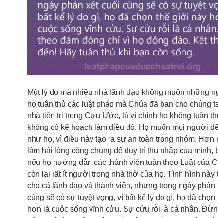
Một lý do mà nhiều nhà lãnh đạo không muốn những n
họ tuân thủ các luật pháp mà Chúa đã ban cho chúng t
nhà tiên tri trong Cựu Ước, là vì chính họ không tuân t
không có kế hoạch làm điều đó. Họ muốn mọi người đ
như họ, vì điều này tạo ra sự an toàn trong nhóm. Hơn
làm hài lòng công chúng để duy trì thu nhập của mình, b
nếu họ hướng dẫn các thành viên tuân theo Luật của C
còn lại rất ít người trong nhà thờ của họ. Tình hình này
cho cả lãnh đạo và thành viên, nhưng trong ngày phán 
cùng sẽ có sự tuyệt vọng, vì bất kể lý do gì, họ đã chọn 
hơn là cuộc sống vĩnh cửu. Sự cứu rỗi là cá nhân. Đừ