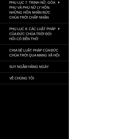
PHỤ LỤC 7: TRINH NỮ, GÓA
PHỤ VÀ PHỤ NỮ LY HÔN:
NHỮNG HÔN NHÂN ĐỨC
CHÚA TRỜI CHẤP NHẬN
PHỤ LỤC 8: CÁC LUẬT PHÁP
CỦA ĐỨC CHÚA TRỜI ĐÒI
HỎI CÓ ĐỀN THỜ
CHIA SẺ LUẬT PHÁP CỦA ĐỨC
CHÚA TRỜI QUA MẠNG XÃ HỘI
SUY NGẪM HẰNG NGÀY
VỀ CHÚNG TÔI