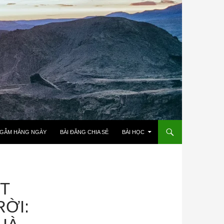
NGẪM HẰNG NGÀY
BÀI ĐĂNG CHIA SẺ
BÀI HỌC
ẬT
ỜI: