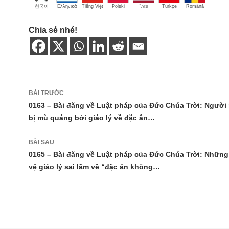
한국어
Ελληνικά
Tiếng Việt
Polski
ไทย
Türkçe
Română
Chia sẻ nhé!
Điều
BÀI TRƯỚC
hướng
0163 – Bài đăng về Luật pháp của Đức Chúa Trời: Người
bị mù quáng bởi giáo lý về đặc ân…
bài
viết
BÀI SAU
0165 – Bài đăng về Luật pháp của Đức Chúa Trời: Nhữn
vệ giáo lý sai lầm về “đặc ân không…