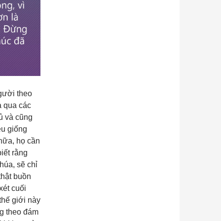
gười theo
a qua các
hủ và cũng
ều giống
 nữa, họ cần
iết rằng
húa, sẽ chỉ
 thật buồn
xét cuối
thế giới này
ng theo đám