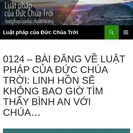
Chuyển
đến
nội
dung
Tìm
Luật pháp của Đức Chúa Trời
kiếm
TRÌNH
ĐƠN CƠ
SỞ
0124 – BÀI ĐĂNG VỀ LUẬT
PHÁP CỦA ĐỨC CHÚA
TRỜI: LINH HỒN SẼ
KHÔNG BAO GIỜ TÌM
THẤY BÌNH AN VỚI
CHÚA…