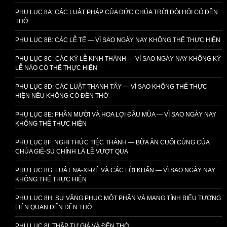
PHỤ LỤC 8A: CÁC LUẬT PHÁP CỦA ĐỨC CHÚA TRỜI ĐÒI HỎI CÓ ĐỀN
THỜ
PHỤ LỤC 8B: CÁC LỄ TẾ — VÌ SAO NGÀY NAY KHÔNG THỂ THỰC HIỆN
PHỤ LỤC 8C: CÁC KỲ LỄ KINH THÁNH — VÌ SAO NGÀY NAY KHÔNG KỲ
LỄ NÀO CÓ THỂ THỰC HIỆN
PHỤ LỤC 8D: CÁC LUẬT THANH TẨY — VÌ SAO KHÔNG THỂ THỰC
HIỆN NẾU KHÔNG CÓ ĐỀN THỜ
PHỤ LỤC 8E: PHẦN MƯỜI VÀ HOA LỢI ĐẦU MÙA — VÌ SAO NGÀY NAY
KHÔNG THỂ THỰC HIỆN
PHỤ LỤC 8F: NGHI THỨC TIỆC THÁNH — BỮA ĂN CUỐI CÙNG CỦA
CHÚA GIÊ-SU CHÍNH LÀ LỄ VƯỢT QUA
PHỤ LỤC 8G: LUẬT NA-XI-RÊ VÀ CÁC LỜI KHẤN — VÌ SAO NGÀY NAY
KHÔNG THỂ THỰC HIỆN
PHỤ LỤC 8H: SỰ VÂNG PHỤC MỘT PHẦN VÀ MANG TÍNH BIỂU TƯỢNG
LIÊN QUAN ĐẾN ĐỀN THỜ
PHỤ LỤC 8I: THẬP TỰ GIÁ VÀ ĐỀN THỜ