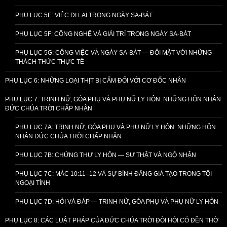
PHỤ LỤC 5E: VIỆC ĐI LẠI TRONG NGÀY SA-BÁT
PHỤ LỤC 5F: CÔNG NGHỆ VÀ GIẢI TRÍ TRONG NGÀY SA-BÁT
PHỤ LỤC 5G: CÔNG VIỆC VÀ NGÀY SA-BÁT — ĐỐI MẶT VỚI NHỮNG
THÁCH THỨC THỰC TẾ
PHỤ LỤC 6: NHỮNG LOẠI THỊT BỊ CẤM ĐỐI VỚI CƠ ĐỐC NHÂN
PHỤ LỤC 7: TRINH NỮ, GÓA PHỤ VÀ PHỤ NỮ LY HÔN: NHỮNG HÔN NHÂN
ĐỨC CHÚA TRỜI CHẤP NHẬN
PHỤ LỤC 7A: TRINH NỮ, GÓA PHỤ VÀ PHỤ NỮ LY HÔN: NHỮNG HÔN
NHÂN ĐỨC CHÚA TRỜI CHẤP NHẬN
PHỤ LỤC 7B: CHỨNG THƯ LY HÔN — SỰ THẬT VÀ NGỘ NHẬN
PHỤ LỤC 7C: MÁC 10:11–12 VÀ SỰ BÌNH ĐẲNG GIẢ TẠO TRONG TỘI
NGOẠI TÌNH
PHỤ LỤC 7D: HỎI VÀ ĐÁP — TRINH NỮ, GÓA PHỤ VÀ PHỤ NỮ LY HÔN
PHỤ LỤC 8: CÁC LUẬT PHÁP CỦA ĐỨC CHÚA TRỜI ĐÒI HỎI CÓ ĐỀN THỜ