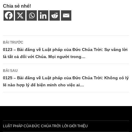
Chia sẻ nhé!
Điều
BÀI TRƯỚC
hướng
0123 – Bài đăng về Luật pháp của Đức Chúa Trời: Sự vâng lời
là tất cả đối với Chúa. Mọi người trong…
bài
viết
BÀI SAU
0125 – Bài đăng về Luật pháp của Đức Chúa Trời: Không có lý
lẽ nào hợp lý để biện minh cho việc ai…
LUẬT PHÁP CỦA ĐỨC CHÚA TRỜI: LỜI GIỚI THIỆU