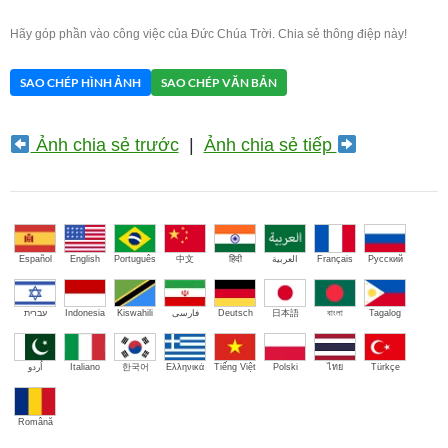
Hãy góp phần vào công việc của Đức Chúa Trời. Chia sẻ thông điệp này!
SAO CHÉP HÌNH ẢNH
SAO CHÉP VĂN BẢN
Ảnh chia sẻ trước
|
Ảnh chia sẻ tiếp
Español
English
Português
中文
हिंदी
العربية
Français
Русский
עברית
Indonesia
Kiswahili
فارسی
Deutsch
日本語
বাংলা
Tagalog
اُردو
Italiano
한국어
Ελληνικά
Tiếng Việt
Polski
ไทย
Türkçe
Română