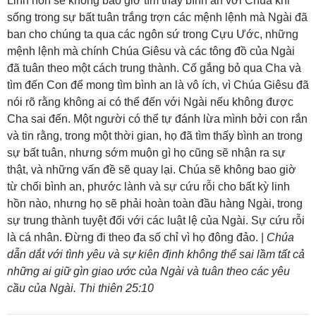
Linh hồn sẽ không bao giờ tìm thấy bình an với Chúa khi
sống trong sự bất tuân trắng trợn các mệnh lệnh mà Ngài đã
ban cho chúng ta qua các ngôn sứ trong Cựu Ước, những
mệnh lệnh mà chính Chúa Giêsu và các tông đồ của Ngài
đã tuân theo một cách trung thành. Cố gắng bỏ qua Cha và
tìm đến Con để mong tìm bình an là vô ích, vì Chúa Giêsu đã
nói rõ rằng không ai có thể đến với Ngài nếu không được
Cha sai đến. Một người có thể tự đánh lừa mình bởi con rắn
và tin rằng, trong một thời gian, họ đã tìm thấy bình an trong
sự bất tuân, nhưng sớm muộn gì họ cũng sẽ nhận ra sự
thật, và những vấn đề sẽ quay lại. Chúa sẽ không bao giờ
từ chối bình an, phước lành và sự cứu rỗi cho bất kỳ linh
hồn nào, nhưng họ sẽ phải hoàn toàn đầu hàng Ngài, trong
sự trung thành tuyệt đối với các luật lệ của Ngài. Sự cứu rỗi
là cá nhân. Đừng đi theo đa số chỉ vì họ đông đảo. |
Chúa
dẫn dắt với tình yêu và sự kiên định không thể sai lầm tất cả
những ai giữ gìn giao ước của Ngài và tuân theo các yêu
cầu của Ngài. Thi thiên 25:10