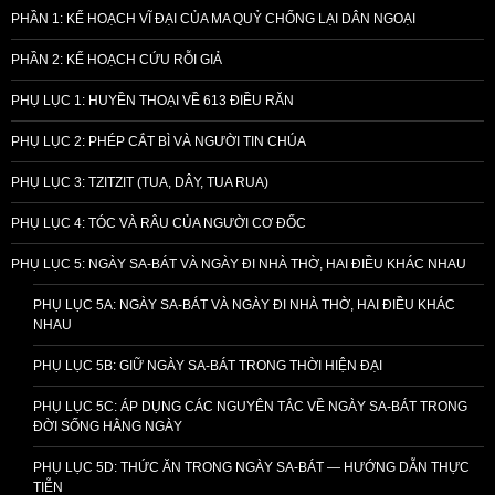
PHẦN 1: KẾ HOẠCH VĨ ĐẠI CỦA MA QUỶ CHỐNG LẠI DÂN NGOẠI
PHẦN 2: KẾ HOẠCH CỨU RỖI GIẢ
PHỤ LỤC 1: HUYỀN THOẠI VỀ 613 ĐIỀU RĂN
PHỤ LỤC 2: PHÉP CẮT BÌ VÀ NGƯỜI TIN CHÚA
PHỤ LỤC 3: TZITZIT (TUA, DÂY, TUA RUA)
PHỤ LỤC 4: TÓC VÀ RÂU CỦA NGƯỜI CƠ ĐỐC
PHỤ LỤC 5: NGÀY SA-BÁT VÀ NGÀY ĐI NHÀ THỜ, HAI ĐIỀU KHÁC NHAU
PHỤ LỤC 5A: NGÀY SA-BÁT VÀ NGÀY ĐI NHÀ THỜ, HAI ĐIỀU KHÁC
NHAU
PHỤ LỤC 5B: GIỮ NGÀY SA-BÁT TRONG THỜI HIỆN ĐẠI
PHỤ LỤC 5C: ÁP DỤNG CÁC NGUYÊN TẮC VỀ NGÀY SA-BÁT TRONG
ĐỜI SỐNG HẰNG NGÀY
PHỤ LỤC 5D: THỨC ĂN TRONG NGÀY SA-BÁT — HƯỚNG DẪN THỰC
TIỄN