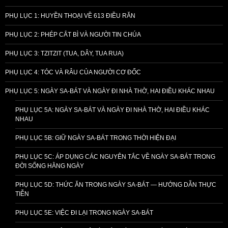
PHỤ LỤC 1: HUYỀN THOẠI VỀ 613 ĐIỀU RĂN
PHỤ LỤC 2: PHÉP CẮT BÌ VÀ NGƯỜI TIN CHÚA
PHỤ LỤC 3: TZITZIT (TUA, DÂY, TUA RUA)
PHỤ LỤC 4: TÓC VÀ RÂU CỦA NGƯỜI CƠ ĐỐC
PHỤ LỤC 5: NGÀY SA-BÁT VÀ NGÀY ĐI NHÀ THỜ, HAI ĐIỀU KHÁC NHAU
PHỤ LỤC 5A: NGÀY SA-BÁT VÀ NGÀY ĐI NHÀ THỜ, HAI ĐIỀU KHÁC
NHAU
PHỤ LỤC 5B: GIỮ NGÀY SA-BÁT TRONG THỜI HIỆN ĐẠI
PHỤ LỤC 5C: ÁP DỤNG CÁC NGUYÊN TẮC VỀ NGÀY SA-BÁT TRONG
ĐỜI SỐNG HẰNG NGÀY
PHỤ LỤC 5D: THỨC ĂN TRONG NGÀY SA-BÁT — HƯỚNG DẪN THỰC
TIỄN
PHỤ LỤC 5E: VIỆC ĐI LẠI TRONG NGÀY SA-BÁT