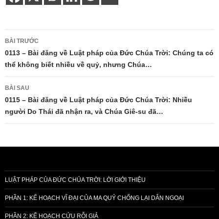
Điều
BÀI TRƯỚC
hướng
0113 – Bài đăng về Luật pháp của Đức Chúa Trời: Chúng ta có
thể không biết nhiều về quỷ, nhưng Chúa…
bài
viết
BÀI SAU
0115 – Bài đăng về Luật pháp của Đức Chúa Trời: Nhiều
người Do Thái đã nhận ra, và Chúa Giê-su đã…
LUẬT PHÁP CỦA ĐỨC CHÚA TRỜI: LỜI GIỚI THIỆU
PHẦN 1: KẾ HOẠCH VĨ ĐẠI CỦA MA QUỶ CHỐNG LẠI DÂN NGOẠI
PHẦN 2: KẾ HOẠCH CỨU RỖI GIẢ