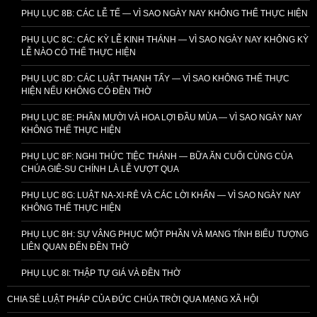
PHỤ LỤC 8B: CÁC LỄ TẾ — VÌ SAO NGÀY NAY KHÔNG THỂ THỰC HIỆN
PHỤ LỤC 8C: CÁC KỲ LỄ KINH THÁNH — VÌ SAO NGÀY NAY KHÔNG KỲ
LỄ NÀO CÓ THỂ THỰC HIỆN
PHỤ LỤC 8D: CÁC LUẬT THANH TẨY — VÌ SAO KHÔNG THỂ THỰC
HIỆN NẾU KHÔNG CÓ ĐỀN THỜ
PHỤ LỤC 8E: PHẦN MƯỜI VÀ HOA LỢI ĐẦU MÙA — VÌ SAO NGÀY NAY
KHÔNG THỂ THỰC HIỆN
PHỤ LỤC 8F: NGHI THỨC TIỆC THÁNH — BỮA ĂN CUỐI CÙNG CỦA
CHÚA GIÊ-SU CHÍNH LÀ LỄ VƯỢT QUA
PHỤ LỤC 8G: LUẬT NA-XI-RÊ VÀ CÁC LỜI KHẤN — VÌ SAO NGÀY NAY
KHÔNG THỂ THỰC HIỆN
PHỤ LỤC 8H: SỰ VÂNG PHỤC MỘT PHẦN VÀ MANG TÍNH BIỂU TƯỢNG
LIÊN QUAN ĐẾN ĐỀN THỜ
PHỤ LỤC 8I: THẬP TỰ GIÁ VÀ ĐỀN THỜ
CHIA SẺ LUẬT PHÁP CỦA ĐỨC CHÚA TRỜI QUA MẠNG XÃ HỘI