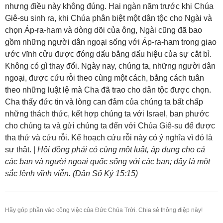
nhưng điều này không đúng. Hai ngàn năm trước khi Chúa
Giê-su sinh ra, khi Chúa phân biệt một dân tộc cho Ngài và
chọn Áp-ra-ham và dòng dõi của ông, Ngài cũng đã bao
gồm những người dân ngoại sống với Áp-ra-ham trong giao
ước vĩnh cửu được đóng dấu bằng dấu hiệu của sự cắt bì.
Không có gì thay đổi. Ngày nay, chúng ta, những người dân
ngoại, được cứu rỗi theo cùng một cách, bằng cách tuân
theo những luật lệ mà Cha đã trao cho dân tộc được chọn.
Cha thấy đức tin và lòng can đảm của chúng ta bất chấp
những thách thức, kết hợp chúng ta với Israel, ban phước
cho chúng ta và gửi chúng ta đến với Chúa Giê-su để được
tha thứ và cứu rỗi. Kế hoạch cứu rỗi này có ý nghĩa vì đó là
sự thật. |
Hội đồng phải có cùng một luật, áp dụng cho cả
các bạn và người ngoại quốc sống với các bạn; đây là một
sắc lệnh vĩnh viễn. (Dân Số Ký 15:15)
Hãy góp phần vào công việc của Đức Chúa Trời. Chia sẻ thông điệp này!