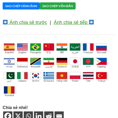
SAO CHÉP HÌNH ẢNH
SAO CHÉP VĂN BẢN
Ảnh chia sẻ trước
|
Ảnh chia sẻ tiếp
Español
English
Português
中文
हिंदी
العربية
Français
Русский
עברית
Indonesia
Kiswahili
فارسی
Deutsch
日本語
বাংলা
Tagalog
اُردو
Italiano
한국어
Ελληνικά
Tiếng Việt
Polski
ไทย
Türkçe
Română
Chia sẻ nhé!