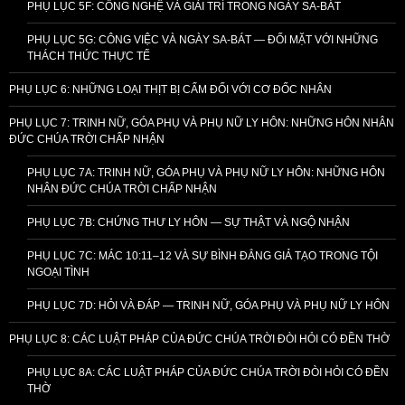
PHỤ LỤC 5F: CÔNG NGHỆ VÀ GIẢI TRÍ TRONG NGÀY SA-BÁT
PHỤ LỤC 5G: CÔNG VIỆC VÀ NGÀY SA-BÁT — ĐỐI MẶT VỚI NHỮNG
THÁCH THỨC THỰC TẾ
PHỤ LỤC 6: NHỮNG LOẠI THỊT BỊ CẤM ĐỐI VỚI CƠ ĐỐC NHÂN
PHỤ LỤC 7: TRINH NỮ, GÓA PHỤ VÀ PHỤ NỮ LY HÔN: NHỮNG HÔN NHÂN
ĐỨC CHÚA TRỜI CHẤP NHẬN
PHỤ LỤC 7A: TRINH NỮ, GÓA PHỤ VÀ PHỤ NỮ LY HÔN: NHỮNG HÔN
NHÂN ĐỨC CHÚA TRỜI CHẤP NHẬN
PHỤ LỤC 7B: CHỨNG THƯ LY HÔN — SỰ THẬT VÀ NGỘ NHẬN
PHỤ LỤC 7C: MÁC 10:11–12 VÀ SỰ BÌNH ĐẲNG GIẢ TẠO TRONG TỘI
NGOẠI TÌNH
PHỤ LỤC 7D: HỎI VÀ ĐÁP — TRINH NỮ, GÓA PHỤ VÀ PHỤ NỮ LY HÔN
PHỤ LỤC 8: CÁC LUẬT PHÁP CỦA ĐỨC CHÚA TRỜI ĐÒI HỎI CÓ ĐỀN THỜ
PHỤ LỤC 8A: CÁC LUẬT PHÁP CỦA ĐỨC CHÚA TRỜI ĐÒI HỎI CÓ ĐỀN
THỜ