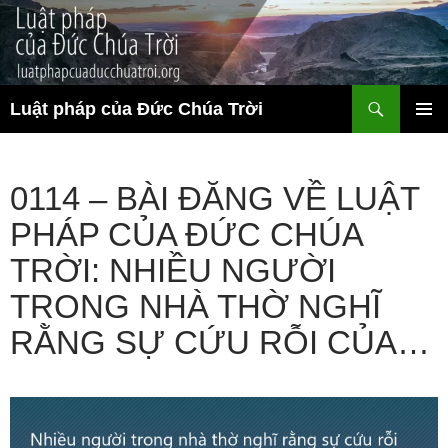
Chuyển
đến
nội
dung
Tìm
Luật pháp của Đức Chúa Trời
kiếm
TRÌNH
ĐƠN CƠ
SỞ
0114 – BÀI ĐĂNG VỀ LUẬT
PHÁP CỦA ĐỨC CHÚA
TRỜI: NHIỀU NGƯỜI
TRONG NHÀ THỜ NGHĨ
RẰNG SỰ CỨU RỖI CỦA…