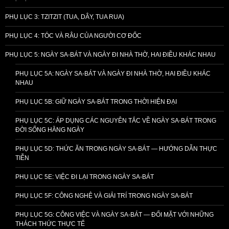
PHỤ LỤC 3: TZITZIT (TUA, DÂY, TUA RUA)
PHỤ LỤC 4: TÓC VÀ RÂU CỦA NGƯỜI CƠ ĐỐC
PHỤ LỤC 5: NGÀY SA-BÁT VÀ NGÀY ĐI NHÀ THỜ, HAI ĐIỀU KHÁC NHAU
PHỤ LỤC 5A: NGÀY SA-BÁT VÀ NGÀY ĐI NHÀ THỜ, HAI ĐIỀU KHÁC
NHAU
PHỤ LỤC 5B: GIỮ NGÀY SA-BÁT TRONG THỜI HIỆN ĐẠI
PHỤ LỤC 5C: ÁP DỤNG CÁC NGUYÊN TẮC VỀ NGÀY SA-BÁT TRONG
ĐỜI SỐNG HẰNG NGÀY
PHỤ LỤC 5D: THỨC ĂN TRONG NGÀY SA-BÁT — HƯỚNG DẪN THỰC
TIỄN
PHỤ LỤC 5E: VIỆC ĐI LẠI TRONG NGÀY SA-BÁT
PHỤ LỤC 5F: CÔNG NGHỆ VÀ GIẢI TRÍ TRONG NGÀY SA-BÁT
PHỤ LỤC 5G: CÔNG VIỆC VÀ NGÀY SA-BÁT — ĐỐI MẶT VỚI NHỮNG
THÁCH THỨC THỰC TẾ