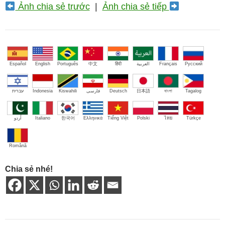
Ảnh chia sẻ trước
|
Ảnh chia sẻ tiếp
Español
English
Português
中文
हिंदी
العربية
Français
Русский
עברית
Indonesia
Kiswahili
فارسی
Deutsch
日本語
বাংলা
Tagalog
اُردو
Italiano
한국어
Ελληνικά
Tiếng Việt
Polski
ไทย
Türkçe
Română
Chia sẻ nhé!