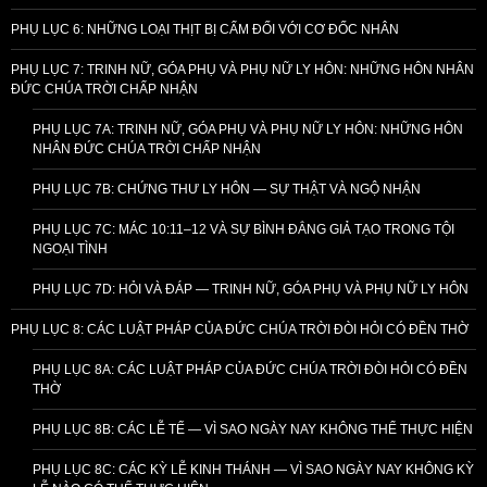
PHỤ LỤC 6: NHỮNG LOẠI THỊT BỊ CẤM ĐỐI VỚI CƠ ĐỐC NHÂN
PHỤ LỤC 7: TRINH NỮ, GÓA PHỤ VÀ PHỤ NỮ LY HÔN: NHỮNG HÔN NHÂN
ĐỨC CHÚA TRỜI CHẤP NHẬN
PHỤ LỤC 7A: TRINH NỮ, GÓA PHỤ VÀ PHỤ NỮ LY HÔN: NHỮNG HÔN
NHÂN ĐỨC CHÚA TRỜI CHẤP NHẬN
PHỤ LỤC 7B: CHỨNG THƯ LY HÔN — SỰ THẬT VÀ NGỘ NHẬN
PHỤ LỤC 7C: MÁC 10:11–12 VÀ SỰ BÌNH ĐẲNG GIẢ TẠO TRONG TỘI
NGOẠI TÌNH
PHỤ LỤC 7D: HỎI VÀ ĐÁP — TRINH NỮ, GÓA PHỤ VÀ PHỤ NỮ LY HÔN
PHỤ LỤC 8: CÁC LUẬT PHÁP CỦA ĐỨC CHÚA TRỜI ĐÒI HỎI CÓ ĐỀN THỜ
PHỤ LỤC 8A: CÁC LUẬT PHÁP CỦA ĐỨC CHÚA TRỜI ĐÒI HỎI CÓ ĐỀN
THỜ
PHỤ LỤC 8B: CÁC LỄ TẾ — VÌ SAO NGÀY NAY KHÔNG THỂ THỰC HIỆN
PHỤ LỤC 8C: CÁC KỲ LỄ KINH THÁNH — VÌ SAO NGÀY NAY KHÔNG KỲ