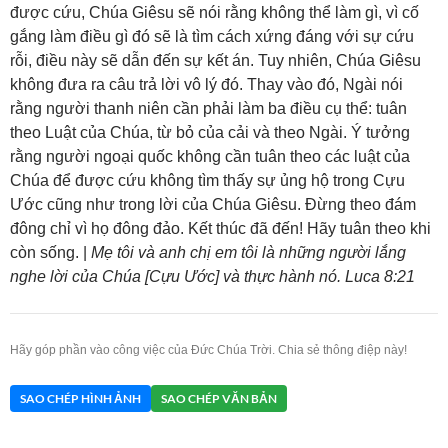
được cứu, Chúa Giêsu sẽ nói rằng không thể làm gì, vì cố
gắng làm điều gì đó sẽ là tìm cách xứng đáng với sự cứu
rỗi, điều này sẽ dẫn đến sự kết án. Tuy nhiên, Chúa Giêsu
không đưa ra câu trả lời vô lý đó. Thay vào đó, Ngài nói
rằng người thanh niên cần phải làm ba điều cụ thể: tuân
theo Luật của Chúa, từ bỏ của cải và theo Ngài. Ý tưởng
rằng người ngoại quốc không cần tuân theo các luật của
Chúa để được cứu không tìm thấy sự ủng hộ trong Cựu
Ước cũng như trong lời của Chúa Giêsu. Đừng theo đám
đông chỉ vì họ đông đảo. Kết thúc đã đến! Hãy tuân theo khi
còn sống. |
Mẹ tôi và anh chị em tôi là những người lắng
nghe lời của Chúa [Cựu Ước] và thực hành nó. Luca 8:21
Hãy góp phần vào công việc của Đức Chúa Trời. Chia sẻ thông điệp này!
SAO CHÉP HÌNH ẢNH
SAO CHÉP VĂN BẢN