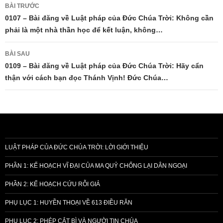
Điều
BÀI TRƯỚC
hướng
0107 – Bài đăng về Luật pháp của Đức Chúa Trời: Không cần
phải là một nhà thần học để kết luận, không…
bài
viết
BÀI SAU
0109 – Bài đăng về Luật pháp của Đức Chúa Trời: Hãy cẩn
thận với cách bạn đọc Thánh Vịnh! Đức Chúa…
LUẬT PHÁP CỦA ĐỨC CHÚA TRỜI: LỜI GIỚI THIỆU
PHẦN 1: KẾ HOẠCH VĨ ĐẠI CỦA MA QUỶ CHỐNG LẠI DÂN NGOẠI
PHẦN 2: KẾ HOẠCH CỨU RỖI GIẢ
PHỤ LỤC 1: HUYỀN THOẠI VỀ 613 ĐIỀU RĂN
PHỤ LỤC 2: PHÉP CẮT BÌ VÀ NGƯỜI TIN CHÚA