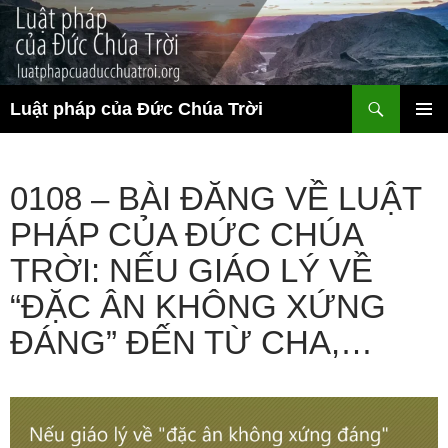
Chuyển
đến
nội
dung
Tìm
Luật pháp của Đức Chúa Trời
kiếm
TRÌNH
ĐƠN CƠ
SỞ
0108 – BÀI ĐĂNG VỀ LUẬT
PHÁP CỦA ĐỨC CHÚA
TRỜI: NẾU GIÁO LÝ VỀ
“ĐẶC ÂN KHÔNG XỨNG
ĐÁNG” ĐẾN TỪ CHA,…