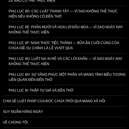
LỄ NÀO CÓ THỂ THỰC HIỆN
PHỤ LỤC 8D: CÁC LUẬT THANH TẨY — VÌ SAO KHÔNG THỂ THỰC
HIỆN NẾU KHÔNG CÓ ĐỀN THỜ
PHỤ LỤC 8E: PHẦN MƯỜI VÀ HOA LỢI ĐẦU MÙA — VÌ SAO NGÀY NAY
KHÔNG THỂ THỰC HIỆN
PHỤ LỤC 8F: NGHI THỨC TIỆC THÁNH — BỮA ĂN CUỐI CÙNG CỦA
CHÚA GIÊ-SU CHÍNH LÀ LỄ VƯỢT QUA
PHỤ LỤC 8G: LUẬT NA-XI-RÊ VÀ CÁC LỜI KHẤN — VÌ SAO NGÀY NAY
KHÔNG THỂ THỰC HIỆN
PHỤ LỤC 8H: SỰ VÂNG PHỤC MỘT PHẦN VÀ MANG TÍNH BIỂU TƯỢNG
LIÊN QUAN ĐẾN ĐỀN THỜ
PHỤ LỤC 8I: THẬP TỰ GIÁ VÀ ĐỀN THỜ
CHIA SẺ LUẬT PHÁP CỦA ĐỨC CHÚA TRỜI QUA MẠNG XÃ HỘI
SUY NGẪM HẰNG NGÀY
VỀ CHÚNG TÔI