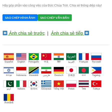
Hãy góp phần vào công việc của Đức Chúa Trời. Chia sẻ thông điệp này!
SAO CHÉP HÌNH ẢNH
SAO CHÉP VĂN BẢN
Ảnh chia sẻ trước
|
Ảnh chia sẻ tiếp
Español
English
Português
中文
हिंदी
العربية
Français
Русский
עברית
Indonesia
Kiswahili
فارسی
Deutsch
日本語
বাংলা
Tagalog
اُردو
Italiano
한국어
Ελληνικά
Tiếng Việt
Polski
ไทย
Türkçe
Română