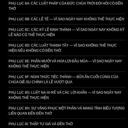
PHỤ LỤC 8A: CÁC LUẬT PHÁP CỦA ĐỨC CHÚA TRỜI ĐÒI HỎI CÓ ĐỀN
THỜ
PHỤ LỤC 8B: CÁC LỄ TẾ — VÌ SAO NGÀY NAY KHÔNG THỂ THỰC HIỆN
PHỤ LỤC 8C: CÁC KỲ LỄ KINH THÁNH — VÌ SAO NGÀY NAY KHÔNG KỲ
LỄ NÀO CÓ THỂ THỰC HIỆN
PHỤ LỤC 8D: CÁC LUẬT THANH TẨY — VÌ SAO KHÔNG THỂ THỰC
HIỆN NẾU KHÔNG CÓ ĐỀN THỜ
PHỤ LỤC 8E: PHẦN MƯỜI VÀ HOA LỢI ĐẦU MÙA — VÌ SAO NGÀY NAY
KHÔNG THỂ THỰC HIỆN
PHỤ LỤC 8F: NGHI THỨC TIỆC THÁNH — BỮA ĂN CUỐI CÙNG CỦA
CHÚA GIÊ-SU CHÍNH LÀ LỄ VƯỢT QUA
PHỤ LỤC 8G: LUẬT NA-XI-RÊ VÀ CÁC LỜI KHẤN — VÌ SAO NGÀY NAY
KHÔNG THỂ THỰC HIỆN
PHỤ LỤC 8H: SỰ VÂNG PHỤC MỘT PHẦN VÀ MANG TÍNH BIỂU TƯỢNG
LIÊN QUAN ĐẾN ĐỀN THỜ
PHỤ LỤC 8I: THẬP TỰ GIÁ VÀ ĐỀN THỜ