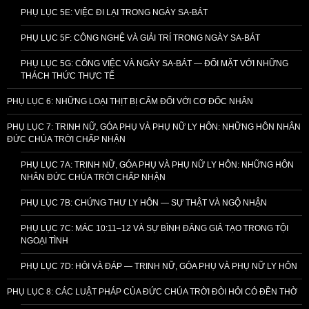
PHỤ LỤC 5E: VIỆC ĐI LẠI TRONG NGÀY SA-BÁT
PHỤ LỤC 5F: CÔNG NGHỆ VÀ GIẢI TRÍ TRONG NGÀY SA-BÁT
PHỤ LỤC 5G: CÔNG VIỆC VÀ NGÀY SA-BÁT — ĐỐI MẶT VỚI NHỮNG
THÁCH THỨC THỰC TẾ
PHỤ LỤC 6: NHỮNG LOẠI THỊT BỊ CẤM ĐỐI VỚI CƠ ĐỐC NHÂN
PHỤ LỤC 7: TRINH NỮ, GÓA PHỤ VÀ PHỤ NỮ LY HÔN: NHỮNG HÔN NHÂN
ĐỨC CHÚA TRỜI CHẤP NHẬN
PHỤ LỤC 7A: TRINH NỮ, GÓA PHỤ VÀ PHỤ NỮ LY HÔN: NHỮNG HÔN
NHÂN ĐỨC CHÚA TRỜI CHẤP NHẬN
PHỤ LỤC 7B: CHỨNG THƯ LY HÔN — SỰ THẬT VÀ NGỘ NHẬN
PHỤ LỤC 7C: MÁC 10:11–12 VÀ SỰ BÌNH ĐẲNG GIẢ TẠO TRONG TỘI
NGOẠI TÌNH
PHỤ LỤC 7D: HỎI VÀ ĐÁP — TRINH NỮ, GÓA PHỤ VÀ PHỤ NỮ LY HÔN
PHỤ LỤC 8: CÁC LUẬT PHÁP CỦA ĐỨC CHÚA TRỜI ĐÒI HỎI CÓ ĐỀN THỜ