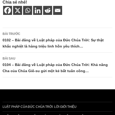
Chia sẻ nhé!
Điều
BÀI TRƯỚC
hướng
0102 – Bài đăng về Luật pháp của Đức Chúa Trời: Sự thật
khắc nghiệt là hàng triệu linh hồn yêu thích…
bài
viết
BÀI SAU
0104 – Bài đăng về Luật pháp của Đức Chúa Trời: Khả năng
Cha của Chúa Giê-su gửi một kẻ bất tuân công…
LUẬT PHÁP CỦA ĐỨC CHÚA TRỜI: LỜI GIỚI THIỆU