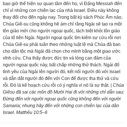
bao giờ thể hiện sự quan tâm đến họ, vì Đấng Messiah đến
chỉ vì những con chiên lạc của nhà Israel. Điều này không
thay đổi cho đến ngày nay. Trong bất kỳ sách Phúc Âm nào,
Chúa Giê-su cũng không hề ám chỉ rằng Ngài sẽ tạo ra một
tôn giáo mới cho người ngoại quốc, tách biệt khỏi tôn giáo
của tổ tiên Ngài. Người ngoại quốc tìm kiếm sự cứu rỗi nơi
Chúa Giê-su phải tuân theo những luật lệ mà Chúa đã ban
cho dân tộc mà Ngài đã chọn cho mình bằng một giao ước
vĩnh cửu. Cha thấy được đức tin và lòng can đảm của
người ngoại quốc này, bất chấp những thử thách. Ngài đổ
tình yêu của Ngài lên người đó, kết nối người đó với Israel
và dẫn dắt người đó đến với Con để được tha thứ và cứu
rỗi. Đó là kế hoạch cứu rỗi có ý nghĩa vì nó là sự thật. |
Chúa
Giêsu đã sai các môn đồ Mười Hai đi với những chỉ dẫn sau:
Đừng đến với người ngoại quốc cũng không đến với người
Samaria; nhưng hãy đến với những con chiên lạc của dân
Israel. Matthêu 10:5–6