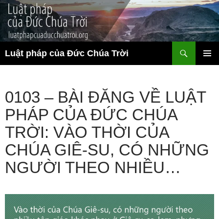
Chuyển
đến
nội
dung
Tìm
Luật pháp của Đức Chúa Trời
kiếm
TRÌNH
ĐƠN CƠ
SỞ
0103 – BÀI ĐĂNG VỀ LUẬT
PHÁP CỦA ĐỨC CHÚA
TRỜI: VÀO THỜI CỦA
CHÚA GIÊ-SU, CÓ NHỮNG
NGƯỜI THEO NHIỀU…