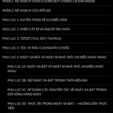
PHẦN 1: KẾ HOẠCH VĨ ĐẠI CỦA MA QUỶ CHỐNG LẠI DÂN NGOẠI
PHẦN 2: KẾ HOẠCH CỨU RỖI GIẢ
PHỤ LỤC 1: HUYỀN THOẠI VỀ 613 ĐIỀU RĂN
PHỤ LỤC 2: PHÉP CẮT BÌ VÀ NGƯỜI TIN CHÚA
PHỤ LỤC 3: TZITZIT (TUA, DÂY, TUA RUA)
PHỤ LỤC 4: TÓC VÀ RÂU CỦA NGƯỜI CƠ ĐỐC
PHỤ LỤC 5: NGÀY SA-BÁT VÀ NGÀY ĐI NHÀ THỜ, HAI ĐIỀU KHÁC NHAU
PHỤ LỤC 5A: NGÀY SA-BÁT VÀ NGÀY ĐI NHÀ THỜ, HAI ĐIỀU KHÁC
NHAU
PHỤ LỤC 5B: GIỮ NGÀY SA-BÁT TRONG THỜI HIỆN ĐẠI
PHỤ LỤC 5C: ÁP DỤNG CÁC NGUYÊN TẮC VỀ NGÀY SA-BÁT TRONG
ĐỜI SỐNG HẰNG NGÀY
PHỤ LỤC 5D: THỨC ĂN TRONG NGÀY SA-BÁT — HƯỚNG DẪN THỰC
TIỄN