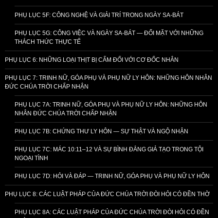
PHỤ LỤC 5F: CÔNG NGHỆ VÀ GIẢI TRÍ TRONG NGÀY SA-BÁT
PHỤ LỤC 5G: CÔNG VIỆC VÀ NGÀY SA-BÁT — ĐỐI MẶT VỚI NHỮNG
THÁCH THỨC THỰC TẾ
PHỤ LỤC 6: NHỮNG LOẠI THỊT BỊ CẤM ĐỐI VỚI CƠ ĐỐC NHÂN
PHỤ LỤC 7: TRINH NỮ, GÓA PHỤ VÀ PHỤ NỮ LY HÔN: NHỮNG HÔN NHÂN
ĐỨC CHÚA TRỜI CHẤP NHẬN
PHỤ LỤC 7A: TRINH NỮ, GÓA PHỤ VÀ PHỤ NỮ LY HÔN: NHỮNG HÔN
NHÂN ĐỨC CHÚA TRỜI CHẤP NHẬN
PHỤ LỤC 7B: CHỨNG THƯ LY HÔN — SỰ THẬT VÀ NGỘ NHẬN
PHỤ LỤC 7C: MÁC 10:11–12 VÀ SỰ BÌNH ĐẲNG GIẢ TẠO TRONG TỘI
NGOẠI TÌNH
PHỤ LỤC 7D: HỎI VÀ ĐÁP — TRINH NỮ, GÓA PHỤ VÀ PHỤ NỮ LY HÔN
PHỤ LỤC 8: CÁC LUẬT PHÁP CỦA ĐỨC CHÚA TRỜI ĐÒI HỎI CÓ ĐỀN THỜ
PHỤ LỤC 8A: CÁC LUẬT PHÁP CỦA ĐỨC CHÚA TRỜI ĐÒI HỎI CÓ ĐỀN