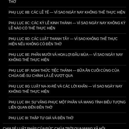
THỜ
PHỤ LỤC 8B: CÁC LỄ TẾ — VÌ SAO NGÀY NAY KHÔNG THỂ THỰC HIỆN
PHỤ LỤC 8C: CÁC KỲ LỄ KINH THÁNH — VÌ SAO NGÀY NAY KHÔNG KỲ
LỄ NÀO CÓ THỂ THỰC HIỆN
PHỤ LỤC 8D: CÁC LUẬT THANH TẨY — VÌ SAO KHÔNG THỂ THỰC
HIỆN NẾU KHÔNG CÓ ĐỀN THỜ
PHỤ LỤC 8E: PHẦN MƯỜI VÀ HOA LỢI ĐẦU MÙA — VÌ SAO NGÀY NAY
KHÔNG THỂ THỰC HIỆN
PHỤ LỤC 8F: NGHI THỨC TIỆC THÁNH — BỮA ĂN CUỐI CÙNG CỦA
CHÚA GIÊ-SU CHÍNH LÀ LỄ VƯỢT QUA
PHỤ LỤC 8G: LUẬT NA-XI-RÊ VÀ CÁC LỜI KHẤN — VÌ SAO NGÀY NAY
KHÔNG THỂ THỰC HIỆN
PHỤ LỤC 8H: SỰ VÂNG PHỤC MỘT PHẦN VÀ MANG TÍNH BIỂU TƯỢNG
LIÊN QUAN ĐẾN ĐỀN THỜ
PHỤ LỤC 8I: THẬP TỰ GIÁ VÀ ĐỀN THỜ
CHIA SẺ LUẬT PHÁP CỦA ĐỨC CHÚA TRỜI QUA MẠNG XÃ HỘI