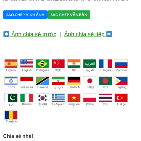
SAO CHÉP HÌNH ẢNH
SAO CHÉP VĂN BẢN
Ảnh chia sẻ trước
|
Ảnh chia sẻ tiếp
Español
English
Português
中文
हिंदी
العربية
Français
Русский
עברית
Indonesia
Kiswahili
فارسی
Deutsch
日本語
বাংলা
Tagalog
اُردو
Italiano
한국어
Ελληνικά
Tiếng Việt
Polski
ไทย
Türkçe
Română
Chia sẻ nhé!