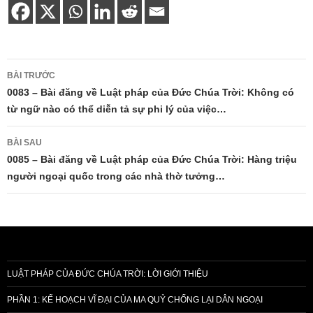
Điều
BÀI TRƯỚC
hướng
0083 – Bài đăng về Luật pháp của Đức Chúa Trời: Không có
từ ngữ nào có thể diễn tả sự phi lý của việc…
bài
viết
BÀI SAU
0085 – Bài đăng về Luật pháp của Đức Chúa Trời: Hàng triệu
người ngoại quốc trong các nhà thờ tưởng…
LUẬT PHÁP CỦA ĐỨC CHÚA TRỜI: LỜI GIỚI THIỆU
PHẦN 1: KẾ HOẠCH VĨ ĐẠI CỦA MA QUỶ CHỐNG LẠI DÂN NGOẠI