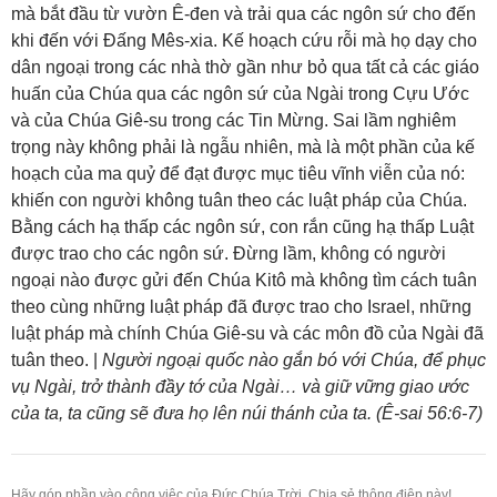
mà bắt đầu từ vườn Ê-đen và trải qua các ngôn sứ cho đến
khi đến với Đấng Mês-xia. Kế hoạch cứu rỗi mà họ dạy cho
dân ngoại trong các nhà thờ gần như bỏ qua tất cả các giáo
huấn của Chúa qua các ngôn sứ của Ngài trong Cựu Ước
và của Chúa Giê-su trong các Tin Mừng. Sai lầm nghiêm
trọng này không phải là ngẫu nhiên, mà là một phần của kế
hoạch của ma quỷ để đạt được mục tiêu vĩnh viễn của nó:
khiến con người không tuân theo các luật pháp của Chúa.
Bằng cách hạ thấp các ngôn sứ, con rắn cũng hạ thấp Luật
được trao cho các ngôn sứ. Đừng lầm, không có người
ngoại nào được gửi đến Chúa Kitô mà không tìm cách tuân
theo cùng những luật pháp đã được trao cho Israel, những
luật pháp mà chính Chúa Giê-su và các môn đồ của Ngài đã
tuân theo. |
Người ngoại quốc nào gắn bó với Chúa, để phục
vụ Ngài, trở thành đầy tớ của Ngài… và giữ vững giao ước
của ta, ta cũng sẽ đưa họ lên núi thánh của ta. (Ê-sai 56:6-7)
Hãy góp phần vào công việc của Đức Chúa Trời. Chia sẻ thông điệp này!