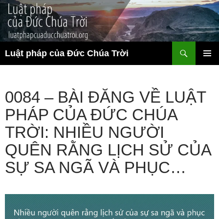
Chuyển
đến
nội
dung
Tìm
Luật pháp của Đức Chúa Trời
kiếm
TRÌNH
ĐƠN CƠ
SỞ
0084 – BÀI ĐĂNG VỀ LUẬT
PHÁP CỦA ĐỨC CHÚA
TRỜI: NHIỀU NGƯỜI
QUÊN RẰNG LỊCH SỬ CỦA
SỰ SA NGÃ VÀ PHỤC…