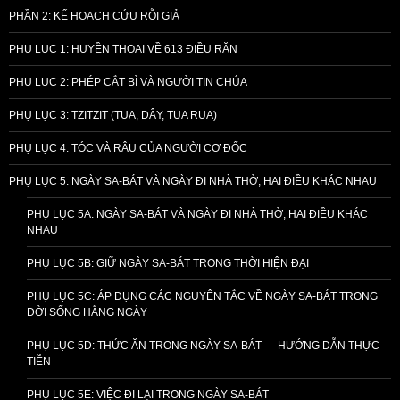
PHẦN 2: KẾ HOẠCH CỨU RỖI GIẢ
PHỤ LỤC 1: HUYỀN THOẠI VỀ 613 ĐIỀU RĂN
PHỤ LỤC 2: PHÉP CẮT BÌ VÀ NGƯỜI TIN CHÚA
PHỤ LỤC 3: TZITZIT (TUA, DÂY, TUA RUA)
PHỤ LỤC 4: TÓC VÀ RÂU CỦA NGƯỜI CƠ ĐỐC
PHỤ LỤC 5: NGÀY SA-BÁT VÀ NGÀY ĐI NHÀ THỜ, HAI ĐIỀU KHÁC NHAU
PHỤ LỤC 5A: NGÀY SA-BÁT VÀ NGÀY ĐI NHÀ THỜ, HAI ĐIỀU KHÁC
NHAU
PHỤ LỤC 5B: GIỮ NGÀY SA-BÁT TRONG THỜI HIỆN ĐẠI
PHỤ LỤC 5C: ÁP DỤNG CÁC NGUYÊN TẮC VỀ NGÀY SA-BÁT TRONG
ĐỜI SỐNG HẰNG NGÀY
PHỤ LỤC 5D: THỨC ĂN TRONG NGÀY SA-BÁT — HƯỚNG DẪN THỰC
TIỄN
PHỤ LỤC 5E: VIỆC ĐI LẠI TRONG NGÀY SA-BÁT