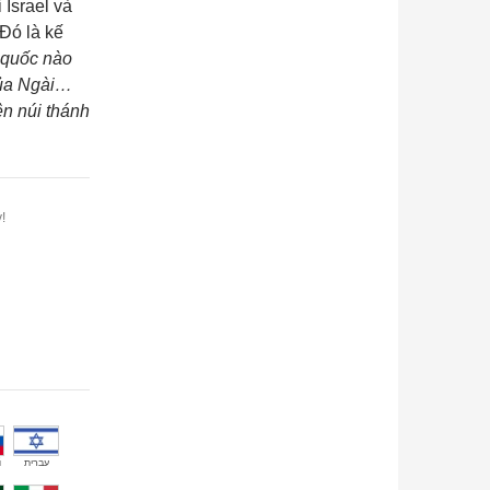
 Israel và
Đó là kế
 quốc nào
của Ngài…
ên núi thánh
!
й
עברית