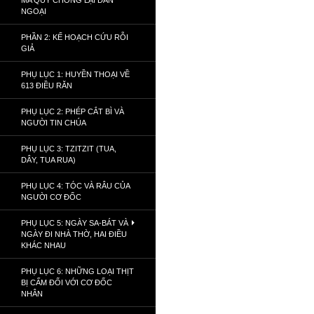
MA QUỶ CHỐNG LẠI DÂN
NGOẠI
PHẦN 2: KẾ HOẠCH CỨU RỖI
GIẢ
PHỤ LỤC 1: HUYỀN THOẠI VỀ
613 ĐIỀU RĂN
PHỤ LỤC 2: PHÉP CẮT BÌ VÀ
NGƯỜI TIN CHÚA
PHỤ LỤC 3: TZITZIT (TUA,
DÂY, TUA RUA)
PHỤ LỤC 4: TÓC VÀ RÂU CỦA
NGƯỜI CƠ ĐỐC
PHỤ LỤC 5: NGÀY SA-BÁT VÀ
NGÀY ĐI NHÀ THỜ, HAI ĐIỀU
KHÁC NHAU
PHỤ LỤC 6: NHỮNG LOẠI THỊT
BỊ CẤM ĐỐI VỚI CƠ ĐỐC
NHÂN