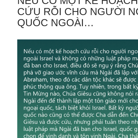
NẾU CÓ MỘT KẾ HOẠCH
CỨU RỖI CHO NGƯỜI N
QUỐC NGOÀI…