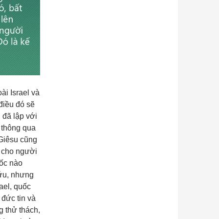
i Israel và
điều đó sẽ
 đã lập với
 thông qua
 Giêsu cũng
i cho người
uốc nào
ứu, nhưng
ael, quốc
 đức tin và
 thử thách,