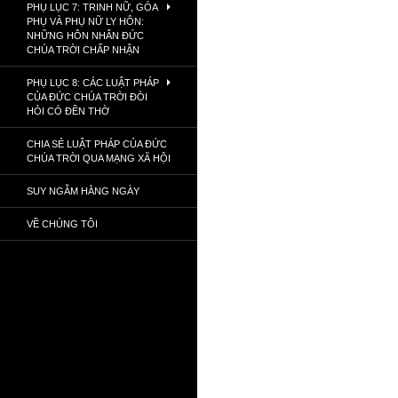
PHỤ LỤC 7: TRINH NỮ, GÓA
PHỤ VÀ PHỤ NỮ LY HÔN:
NHỮNG HÔN NHÂN ĐỨC
CHÚA TRỜI CHẤP NHẬN
PHỤ LỤC 8: CÁC LUẬT PHÁP
CỦA ĐỨC CHÚA TRỜI ĐÒI
HỎI CÓ ĐỀN THỜ
CHIA SẺ LUẬT PHÁP CỦA ĐỨC
CHÚA TRỜI QUA MẠNG XÃ HỘI
SUY NGẪM HẰNG NGÀY
VỀ CHÚNG TÔI