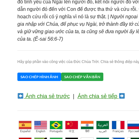
đổ tình yêu của Ngài lên người đó, kết nối người đó với
dẫn người đó đến với Con để được tha thứ và cứu rỗi. 
hoạch cứu rỗi có ý nghĩa vì nó là sự thật. |
Người ngoại
gia nhập với Chúa, để phục vụ Ngài, trở thành đầy tớ 
và giữ vững giao ước của ta, ta cũng sẽ đưa người ấy l
của ta. (Ê-sai 56:6-7)
Hãy góp phần vào công việc của Đức Chúa Trời. Chia sẻ thông điệp này
SAO CHÉP HÌNH ẢNH
SAO CHÉP VĂN BẢN
Ảnh chia sẻ trước
|
Ảnh chia sẻ tiếp
Español
English
Português
中文
हिंदी
العربية
Français
Русски