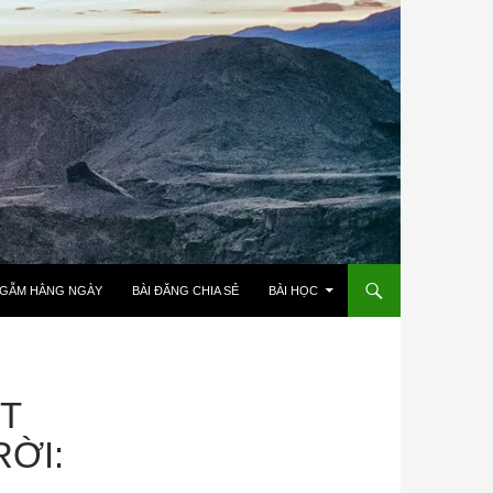
NGẪM HẰNG NGÀY
BÀI ĐĂNG CHIA SẺ
BÀI HỌC
ẬT
ỜI: