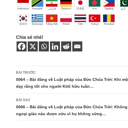
Indonesia
Kiswahili
فارسی
Deutsch
日本語
বাংলা
Tagalog
اُردو
한국어
Ελληνικά
Tiếng Việt
Polski
ไทย
Türkçe
Română
Chia sẻ nhé!
Điều
BÀI TRƯỚC
hướng
0064 – Bài đăng về Luật pháp của Đức Chúa Trời: Khi mộ
dạy rằng tốt cho người Kitô hữu tuân…
bài
viết
BÀI SAU
0066 – Bài đăng về Luật pháp của Đức Chúa Trời: Không
ngoại giáo nào được cứu vì họ không xứng…