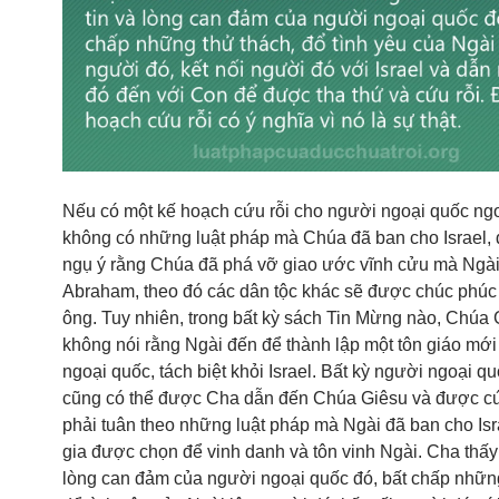
Nếu có một kế hoạch cứu rỗi cho người ngoại quốc ngoà
không có những luật pháp mà Chúa đã ban cho Israel, 
ngụ ý rằng Chúa đã phá vỡ giao ước vĩnh cửu mà Ngài
Abraham, theo đó các dân tộc khác sẽ được chúc phúc
ông. Tuy nhiên, trong bất kỳ sách Tin Mừng nào, Chúa
không nói rằng Ngài đến để thành lập một tôn giáo mớ
ngoại quốc, tách biệt khỏi Israel. Bất kỳ người ngoại q
cũng có thể được Cha dẫn đến Chúa Giêsu và được c
phải tuân theo những luật pháp mà Ngài đã ban cho Isr
gia được chọn để vinh danh và tôn vinh Ngài. Cha thấy
lòng can đảm của người ngoại quốc đó, bất chấp những