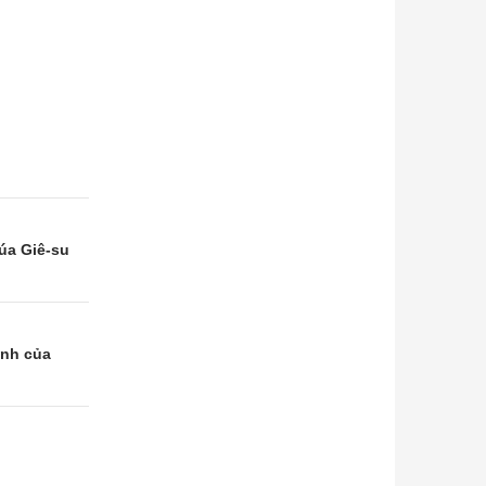
úa Giê-su
ình của