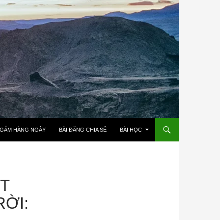
NGẪM HẰNG NGÀY
BÀI ĐĂNG CHIA SẺ
BÀI HỌC
ẬT
ỜI: