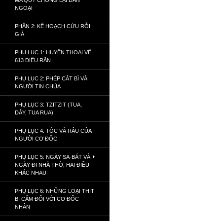
MA QUỶ CHỐNG LẠI DÂN
NGOẠI
PHẦN 2: KẾ HOẠCH CỨU RỖI
GIẢ
PHỤ LỤC 1: HUYỀN THOẠI VỀ
613 ĐIỀU RĂN
PHỤ LỤC 2: PHÉP CẮT BÌ VÀ
NGƯỜI TIN CHÚA
PHỤ LỤC 3: TZITZIT (TUA,
DÂY, TUA RUA)
PHỤ LỤC 4: TÓC VÀ RÂU CỦA
NGƯỜI CƠ ĐỐC
PHỤ LỤC 5: NGÀY SA-BÁT VÀ
NGÀY ĐI NHÀ THỜ, HAI ĐIỀU
KHÁC NHAU
PHỤ LỤC 6: NHỮNG LOẠI THỊT
BỊ CẤM ĐỐI VỚI CƠ ĐỐC
NHÂN