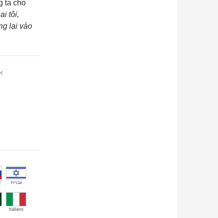
g ta cho
i tôi,
ng lại vào
!
й
עברית
Italiano