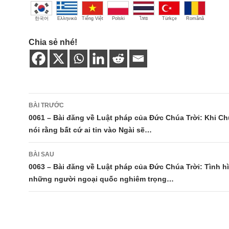
한국어
Ελληνικά
Tiếng Việt
Polski
ไทย
Türkçe
Română
Chia sẻ nhé!
Điều
BÀI TRƯỚC
hướng
0061 – Bài đăng về Luật pháp của Đức Chúa Trời: Khi Ch
nói rằng bất cứ ai tin vào Ngài sẽ…
bài
viết
BÀI SAU
0063 – Bài đăng về Luật pháp của Đức Chúa Trời: Tình h
những người ngoại quốc nghiêm trọng…