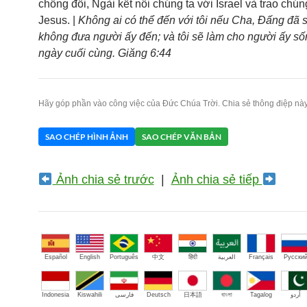
chống đối, Ngài kết nối chúng ta với Israel và trao chún
Jesus. |
Không ai có thể đến với tôi nếu Cha, Đấng đã sa
không đưa người ấy đến; và tôi sẽ làm cho người ấy số
ngày cuối cùng. Giăng 6:44
Hãy góp phần vào công việc của Đức Chúa Trời. Chia sẻ thông điệp này
SAO CHÉP HÌNH ẢNH
SAO CHÉP VĂN BẢN
Ảnh chia sẻ trước
|
Ảnh chia sẻ tiếp
Español
English
Português
中文
हिंदी
العربية
Français
Русски
Indonesia
Kiswahili
فارسی
Deutsch
日本語
বাংলা
Tagalog
اُردو