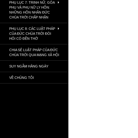
PHỤ LỤC 7: TRINH NỮ, GÓA
PHỤ VÀ PHỤ NỮ LY HÔN:
NHỮNG HÔN NHÂN ĐỨC
CHÚA TRỜI CHẤP NHẬN
PHỤ LỤC 8: CÁC LUẬT PHÁP
CỦA ĐỨC CHÚA TRỜI ĐÒI
HỎI CÓ ĐỀN THỜ
CHIA SẺ LUẬT PHÁP CỦA ĐỨC
CHÚA TRỜI QUA MẠNG XÃ HỘI
SUY NGẪM HẰNG NGÀY
VỀ CHÚNG TÔI