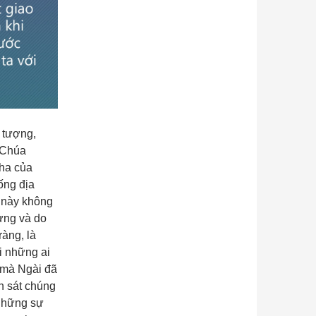
 tượng,
 Chúa
Cha của
ống địa
g này không
Mừng và do
ràng, là
i những ai
 mà Ngài đã
n sát chúng
 những sự