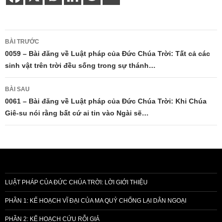
Điều
BÀI TRƯỚC
hướng
0059 – Bài đăng về Luật pháp của Đức Chúa Trời: Tất cả các
sinh vật trên trời đều sống trong sự thánh…
bài
viết
BÀI SAU
0061 – Bài đăng về Luật pháp của Đức Chúa Trời: Khi Chúa
Giê-su nói rằng bất cứ ai tin vào Ngài sẽ…
LUẬT PHÁP CỦA ĐỨC CHÚA TRỜI: LỜI GIỚI THIỆU
PHẦN 1: KẾ HOẠCH VĨ ĐẠI CỦA MA QUỶ CHỐNG LẠI DÂN NGOẠI
PHẦN 2: KẾ HOẠCH CỨU RỖI GIẢ