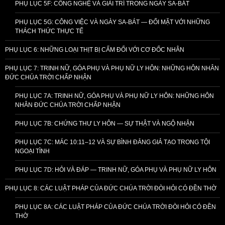
PHỤ LỤC 5F: CÔNG NGHỆ VÀ GIẢI TRÍ TRONG NGÀY SA-BÁT
PHỤ LỤC 5G: CÔNG VIỆC VÀ NGÀY SA-BÁT — ĐỐI MẶT VỚI NHỮNG
THÁCH THỨC THỰC TẾ
PHỤ LỤC 6: NHỮNG LOẠI THỊT BỊ CẤM ĐỐI VỚI CƠ ĐỐC NHÂN
PHỤ LỤC 7: TRINH NỮ, GÓA PHỤ VÀ PHỤ NỮ LY HÔN: NHỮNG HÔN NHÂN
ĐỨC CHÚA TRỜI CHẤP NHẬN
PHỤ LỤC 7A: TRINH NỮ, GÓA PHỤ VÀ PHỤ NỮ LY HÔN: NHỮNG HÔN
NHÂN ĐỨC CHÚA TRỜI CHẤP NHẬN
PHỤ LỤC 7B: CHỨNG THƯ LY HÔN — SỰ THẬT VÀ NGỘ NHẬN
PHỤ LỤC 7C: MÁC 10:11–12 VÀ SỰ BÌNH ĐẲNG GIẢ TẠO TRONG TỘI
NGOẠI TÌNH
PHỤ LỤC 7D: HỎI VÀ ĐÁP — TRINH NỮ, GÓA PHỤ VÀ PHỤ NỮ LY HÔN
PHỤ LỤC 8: CÁC LUẬT PHÁP CỦA ĐỨC CHÚA TRỜI ĐÒI HỎI CÓ ĐỀN THỜ
PHỤ LỤC 8A: CÁC LUẬT PHÁP CỦA ĐỨC CHÚA TRỜI ĐÒI HỎI CÓ ĐỀN
THỜ