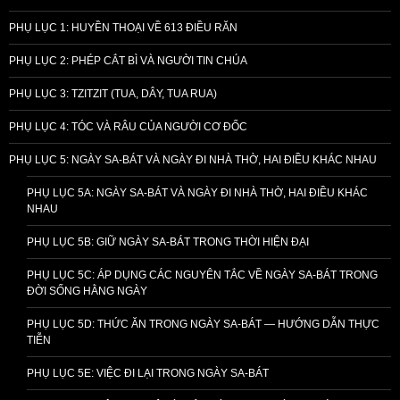
PHỤ LỤC 1: HUYỀN THOẠI VỀ 613 ĐIỀU RĂN
PHỤ LỤC 2: PHÉP CẮT BÌ VÀ NGƯỜI TIN CHÚA
PHỤ LỤC 3: TZITZIT (TUA, DÂY, TUA RUA)
PHỤ LỤC 4: TÓC VÀ RÂU CỦA NGƯỜI CƠ ĐỐC
PHỤ LỤC 5: NGÀY SA-BÁT VÀ NGÀY ĐI NHÀ THỜ, HAI ĐIỀU KHÁC NHAU
PHỤ LỤC 5A: NGÀY SA-BÁT VÀ NGÀY ĐI NHÀ THỜ, HAI ĐIỀU KHÁC
NHAU
PHỤ LỤC 5B: GIỮ NGÀY SA-BÁT TRONG THỜI HIỆN ĐẠI
PHỤ LỤC 5C: ÁP DỤNG CÁC NGUYÊN TẮC VỀ NGÀY SA-BÁT TRONG
ĐỜI SỐNG HẰNG NGÀY
PHỤ LỤC 5D: THỨC ĂN TRONG NGÀY SA-BÁT — HƯỚNG DẪN THỰC
TIỄN
PHỤ LỤC 5E: VIỆC ĐI LẠI TRONG NGÀY SA-BÁT