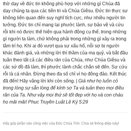
thờ dạy về đức tin không phù hợp với những gì Chúa đã
dạy chúng ta qua các tiên tri và Chúa Giêsu. Đức tin thực sự
không liên quan đến suy nghĩ tích cực, như nhiều người tin
tưởng. Đức tin chỉ mang lại phước lành, sự bảo vệ và cứu
rỗi khi nó được thể hiện qua hành động cụ thể, trong những
gì người ta làm, chứ không phải trong những gì xảy ra trong
tâm trí họ. Khi ai đó vượt qua sự xấu hổ, nỗi sợ bị người
khác đánh giá, và những lời thì thầm của ma quỷ, và bắt đầu
tuân theo tất cả các điều răn của Chúa, như Chúa Giêsu và
các sứ đồ đã làm, thì phước lành chắc chắn sẽ đến. Sự cứu
rỗi là cá nhân. Đừng theo đa số chỉ vì họ đông đảo. Kết thúc
đã đến! Hãy vâng lời khi còn sống. |
Giá như họ luôn có
trong lòng sự sẵn lòng để kính sợ Ta và tuân theo mọi điều
răn của Ta. Như vậy mọi thứ sẽ tốt đẹp với họ và con cháu
họ mãi mãi! Phục Truyền Luật Lệ Ký 5:29
Hãy góp phần vào công việc của Đức Chúa Trời. Chia sẻ thông điệp này!