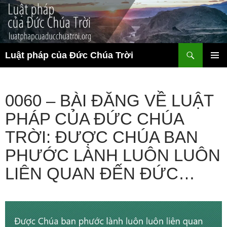
Chuyển
đến
nội
dung
Tìm
Luật pháp của Đức Chúa Trời
kiếm
TRÌNH
ĐƠN CƠ
SỞ
0060 – BÀI ĐĂNG VỀ LUẬT
PHÁP CỦA ĐỨC CHÚA
TRỜI: ĐƯỢC CHÚA BAN
PHƯỚC LÀNH LUÔN LUÔN
LIÊN QUAN ĐẾN ĐỨC…