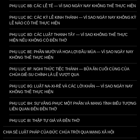
PHỤ LỤC 8B: CÁC LỄ TẾ — VÌ SAO NGÀY NAY KHÔNG THỂ THỰC HIỆN
PHỤ LỤC 8C: CÁC KỲ LỄ KINH THÁNH — VÌ SAO NGÀY NAY KHÔNG KỲ
LỄ NÀO CÓ THỂ THỰC HIỆN
PHỤ LỤC 8D: CÁC LUẬT THANH TẨY — VÌ SAO KHÔNG THỂ THỰC
HIỆN NẾU KHÔNG CÓ ĐỀN THỜ
PHỤ LỤC 8E: PHẦN MƯỜI VÀ HOA LỢI ĐẦU MÙA — VÌ SAO NGÀY NAY
KHÔNG THỂ THỰC HIỆN
PHỤ LỤC 8F: NGHI THỨC TIỆC THÁNH — BỮA ĂN CUỐI CÙNG CỦA
CHÚA GIÊ-SU CHÍNH LÀ LỄ VƯỢT QUA
PHỤ LỤC 8G: LUẬT NA-XI-RÊ VÀ CÁC LỜI KHẤN — VÌ SAO NGÀY NAY
KHÔNG THỂ THỰC HIỆN
PHỤ LỤC 8H: SỰ VÂNG PHỤC MỘT PHẦN VÀ MANG TÍNH BIỂU TƯỢNG
LIÊN QUAN ĐẾN ĐỀN THỜ
PHỤ LỤC 8I: THẬP TỰ GIÁ VÀ ĐỀN THỜ
CHIA SẺ LUẬT PHÁP CỦA ĐỨC CHÚA TRỜI QUA MẠNG XÃ HỘI