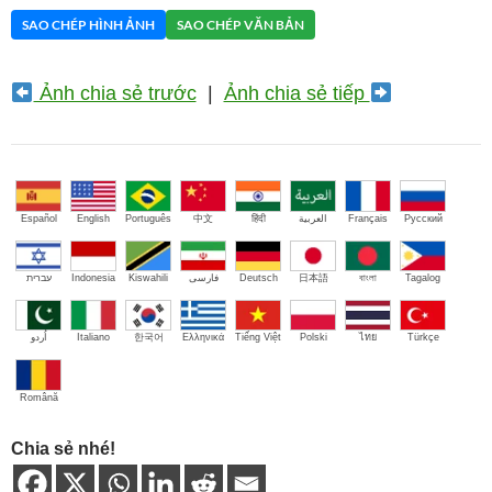
SAO CHÉP HÌNH ẢNH
SAO CHÉP VĂN BẢN
Ảnh chia sẻ trước
|
Ảnh chia sẻ tiếp
Español
English
Português
中文
हिंदी
العربية
Français
Русский
עברית
Indonesia
Kiswahili
فارسی
Deutsch
日本語
বাংলা
Tagalog
اُردو
Italiano
한국어
Ελληνικά
Tiếng Việt
Polski
ไทย
Türkçe
Română
Chia sẻ nhé!