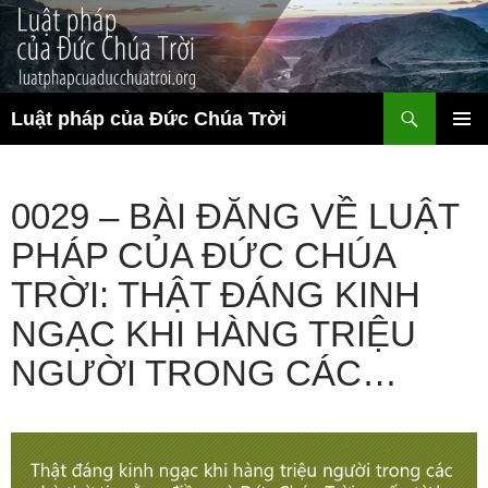
Chuyển
đến
nội
dung
Tìm
Luật pháp của Đức Chúa Trời
kiếm
TRÌNH
ĐƠN CƠ
SỞ
0029 – BÀI ĐĂNG VỀ LUẬT
PHÁP CỦA ĐỨC CHÚA
TRỜI: THẬT ĐÁNG KINH
NGẠC KHI HÀNG TRIỆU
NGƯỜI TRONG CÁC…