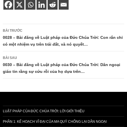
Điều
BÀI TRƯỚC
hướng
0028 – Bài đăng về Luật pháp của Đức Chúa Trời: Con rắn chỉ
có một nhiệm vụ trên trái đất, và nó quyết…
bài
viết
BÀI SAU
0030 – Bài đăng về Luật pháp của Đức Chúa Trời: Dân ngoại
giáo tin rằng sự cứu rỗi của họ dựa trên…
LUẬT PHÁP CỦA ĐỨC CHÚA TRỜI: LỜI GIỚI THIỆU
PHẦN 1: KẾ HOẠCH VĨ ĐẠI CỦA MA QUỶ CHỐNG LẠI DÂN NGOẠI