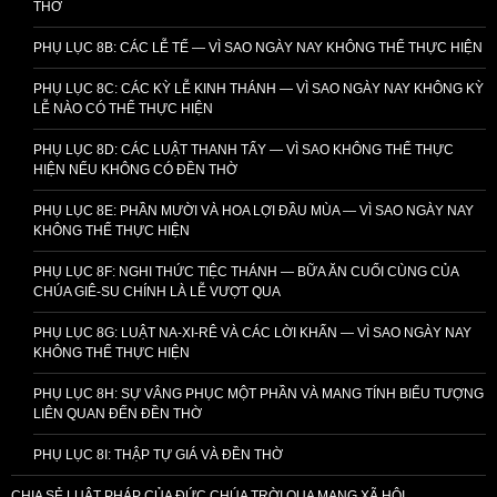
THỜ
PHỤ LỤC 8B: CÁC LỄ TẾ — VÌ SAO NGÀY NAY KHÔNG THỂ THỰC HIỆN
PHỤ LỤC 8C: CÁC KỲ LỄ KINH THÁNH — VÌ SAO NGÀY NAY KHÔNG KỲ
LỄ NÀO CÓ THỂ THỰC HIỆN
PHỤ LỤC 8D: CÁC LUẬT THANH TẨY — VÌ SAO KHÔNG THỂ THỰC
HIỆN NẾU KHÔNG CÓ ĐỀN THỜ
PHỤ LỤC 8E: PHẦN MƯỜI VÀ HOA LỢI ĐẦU MÙA — VÌ SAO NGÀY NAY
KHÔNG THỂ THỰC HIỆN
PHỤ LỤC 8F: NGHI THỨC TIỆC THÁNH — BỮA ĂN CUỐI CÙNG CỦA
CHÚA GIÊ-SU CHÍNH LÀ LỄ VƯỢT QUA
PHỤ LỤC 8G: LUẬT NA-XI-RÊ VÀ CÁC LỜI KHẤN — VÌ SAO NGÀY NAY
KHÔNG THỂ THỰC HIỆN
PHỤ LỤC 8H: SỰ VÂNG PHỤC MỘT PHẦN VÀ MANG TÍNH BIỂU TƯỢNG
LIÊN QUAN ĐẾN ĐỀN THỜ
PHỤ LỤC 8I: THẬP TỰ GIÁ VÀ ĐỀN THỜ
CHIA SẺ LUẬT PHÁP CỦA ĐỨC CHÚA TRỜI QUA MẠNG XÃ HỘI