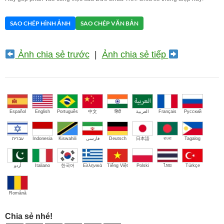
SAO CHÉP HÌNH ẢNH
SAO CHÉP VĂN BẢN
Ảnh chia sẻ trước
|
Ảnh chia sẻ tiếp
Español
English
Português
中文
हिंदी
العربية
Français
Русский
עברית
Indonesia
Kiswahili
فارسی
Deutsch
日本語
বাংলা
Tagalog
اُردو
Italiano
한국어
Ελληνικά
Tiếng Việt
Polski
ไทย
Türkçe
Română
Chia sẻ nhé!