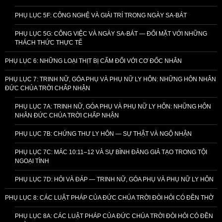
PHỤ LỤC 5F: CÔNG NGHỆ VÀ GIẢI TRÍ TRONG NGÀY SA-BÁT
PHỤ LỤC 5G: CÔNG VIỆC VÀ NGÀY SA-BÁT — ĐỐI MẶT VỚI NHỮNG
THÁCH THỨC THỰC TẾ
PHỤ LỤC 6: NHỮNG LOẠI THỊT BỊ CẤM ĐỐI VỚI CƠ ĐỐC NHÂN
PHỤ LỤC 7: TRINH NỮ, GÓA PHỤ VÀ PHỤ NỮ LY HÔN: NHỮNG HÔN NHÂN
ĐỨC CHÚA TRỜI CHẤP NHẬN
PHỤ LỤC 7A: TRINH NỮ, GÓA PHỤ VÀ PHỤ NỮ LY HÔN: NHỮNG HÔN
NHÂN ĐỨC CHÚA TRỜI CHẤP NHẬN
PHỤ LỤC 7B: CHỨNG THƯ LY HÔN — SỰ THẬT VÀ NGỘ NHẬN
PHỤ LỤC 7C: MÁC 10:11–12 VÀ SỰ BÌNH ĐẲNG GIẢ TẠO TRONG TỘI
NGOẠI TÌNH
PHỤ LỤC 7D: HỎI VÀ ĐÁP — TRINH NỮ, GÓA PHỤ VÀ PHỤ NỮ LY HÔN
PHỤ LỤC 8: CÁC LUẬT PHÁP CỦA ĐỨC CHÚA TRỜI ĐÒI HỎI CÓ ĐỀN THỜ
PHỤ LỤC 8A: CÁC LUẬT PHÁP CỦA ĐỨC CHÚA TRỜI ĐÒI HỎI CÓ ĐỀN