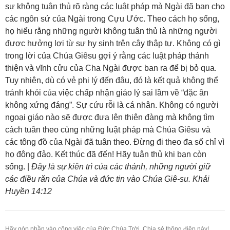
sự không tuân thủ rõ ràng các luật pháp mà Ngài đã ban cho
các ngôn sứ của Ngài trong Cựu Ước. Theo cách họ sống,
họ hiểu rằng những người không tuân thủ là những người
được hưởng lợi từ sự hy sinh trên cây thập tự. Không có gì
trong lời của Chúa Giêsu gợi ý rằng các luật pháp thánh
thiện và vĩnh cửu của Cha Ngài được ban ra để bị bỏ qua.
Tuy nhiên, dù có vẻ phi lý đến đâu, đó là kết quả không thể
tránh khỏi của việc chấp nhận giáo lý sai lầm về “đặc ân
không xứng đáng”. Sự cứu rỗi là cá nhân. Không có người
ngoại giáo nào sẽ được đưa lên thiên đàng mà không tìm
cách tuân theo cùng những luật pháp mà Chúa Giêsu và
các tông đồ của Ngài đã tuân theo. Đừng đi theo đa số chỉ vì
họ đông đảo. Kết thúc đã đến! Hãy tuân thủ khi bạn còn
sống. |
Đây là sự kiên trì của các thánh, những người giữ
các điều răn của Chúa và đức tin vào Chúa Giê-su. Khải
Huyền 14:12
Hãy góp phần vào công việc của Đức Chúa Trời. Chia sẻ thông điệp này!