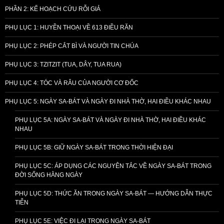
PHẦN 2: KẾ HOẠCH CỨU RỖI GIẢ
PHỤ LỤC 1: HUYỀN THOẠI VỀ 613 ĐIỀU RĂN
PHỤ LỤC 2: PHÉP CẮT BÌ VÀ NGƯỜI TIN CHÚA
PHỤ LỤC 3: TZITZIT (TUA, DÂY, TUA RUA)
PHỤ LỤC 4: TÓC VÀ RÂU CỦA NGƯỜI CƠ ĐỐC
PHỤ LỤC 5: NGÀY SA-BÁT VÀ NGÀY ĐI NHÀ THỜ, HAI ĐIỀU KHÁC NHAU
PHỤ LỤC 5A: NGÀY SA-BÁT VÀ NGÀY ĐI NHÀ THỜ, HAI ĐIỀU KHÁC
NHAU
PHỤ LỤC 5B: GIỮ NGÀY SA-BÁT TRONG THỜI HIỆN ĐẠI
PHỤ LỤC 5C: ÁP DỤNG CÁC NGUYÊN TẮC VỀ NGÀY SA-BÁT TRONG
ĐỜI SỐNG HẰNG NGÀY
PHỤ LỤC 5D: THỨC ĂN TRONG NGÀY SA-BÁT — HƯỚNG DẪN THỰC
TIỄN
PHỤ LỤC 5E: VIỆC ĐI LẠI TRONG NGÀY SA-BÁT