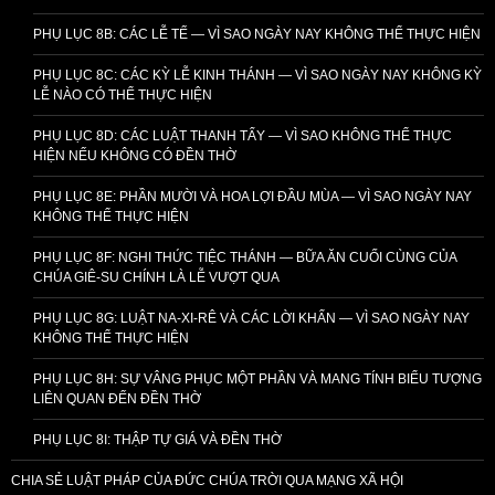
PHỤ LỤC 8B: CÁC LỄ TẾ — VÌ SAO NGÀY NAY KHÔNG THỂ THỰC HIỆN
PHỤ LỤC 8C: CÁC KỲ LỄ KINH THÁNH — VÌ SAO NGÀY NAY KHÔNG KỲ
LỄ NÀO CÓ THỂ THỰC HIỆN
PHỤ LỤC 8D: CÁC LUẬT THANH TẨY — VÌ SAO KHÔNG THỂ THỰC
HIỆN NẾU KHÔNG CÓ ĐỀN THỜ
PHỤ LỤC 8E: PHẦN MƯỜI VÀ HOA LỢI ĐẦU MÙA — VÌ SAO NGÀY NAY
KHÔNG THỂ THỰC HIỆN
PHỤ LỤC 8F: NGHI THỨC TIỆC THÁNH — BỮA ĂN CUỐI CÙNG CỦA
CHÚA GIÊ-SU CHÍNH LÀ LỄ VƯỢT QUA
PHỤ LỤC 8G: LUẬT NA-XI-RÊ VÀ CÁC LỜI KHẤN — VÌ SAO NGÀY NAY
KHÔNG THỂ THỰC HIỆN
PHỤ LỤC 8H: SỰ VÂNG PHỤC MỘT PHẦN VÀ MANG TÍNH BIỂU TƯỢNG
LIÊN QUAN ĐẾN ĐỀN THỜ
PHỤ LỤC 8I: THẬP TỰ GIÁ VÀ ĐỀN THỜ
CHIA SẺ LUẬT PHÁP CỦA ĐỨC CHÚA TRỜI QUA MẠNG XÃ HỘI