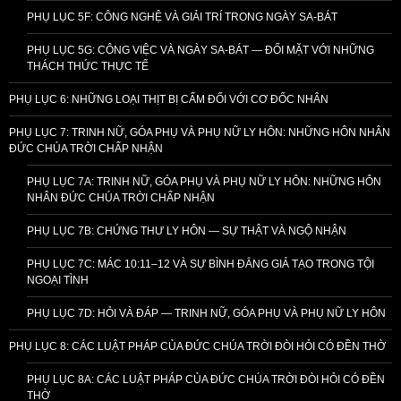
PHỤ LỤC 5F: CÔNG NGHỆ VÀ GIẢI TRÍ TRONG NGÀY SA-BÁT
PHỤ LỤC 5G: CÔNG VIỆC VÀ NGÀY SA-BÁT — ĐỐI MẶT VỚI NHỮNG
THÁCH THỨC THỰC TẾ
PHỤ LỤC 6: NHỮNG LOẠI THỊT BỊ CẤM ĐỐI VỚI CƠ ĐỐC NHÂN
PHỤ LỤC 7: TRINH NỮ, GÓA PHỤ VÀ PHỤ NỮ LY HÔN: NHỮNG HÔN NHÂN
ĐỨC CHÚA TRỜI CHẤP NHẬN
PHỤ LỤC 7A: TRINH NỮ, GÓA PHỤ VÀ PHỤ NỮ LY HÔN: NHỮNG HÔN
NHÂN ĐỨC CHÚA TRỜI CHẤP NHẬN
PHỤ LỤC 7B: CHỨNG THƯ LY HÔN — SỰ THẬT VÀ NGỘ NHẬN
PHỤ LỤC 7C: MÁC 10:11–12 VÀ SỰ BÌNH ĐẲNG GIẢ TẠO TRONG TỘI
NGOẠI TÌNH
PHỤ LỤC 7D: HỎI VÀ ĐÁP — TRINH NỮ, GÓA PHỤ VÀ PHỤ NỮ LY HÔN
PHỤ LỤC 8: CÁC LUẬT PHÁP CỦA ĐỨC CHÚA TRỜI ĐÒI HỎI CÓ ĐỀN THỜ
PHỤ LỤC 8A: CÁC LUẬT PHÁP CỦA ĐỨC CHÚA TRỜI ĐÒI HỎI CÓ ĐỀN
THỜ