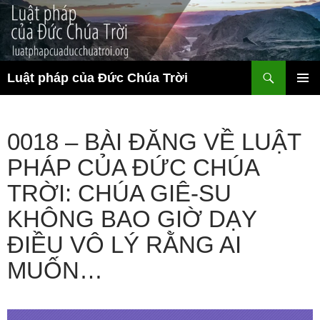
Chuyển
đến
nội
dung
Tìm
Luật pháp của Đức Chúa Trời
kiếm
TRÌNH
ĐƠN CƠ
SỞ
0018 – BÀI ĐĂNG VỀ LUẬT
PHÁP CỦA ĐỨC CHÚA
TRỜI: CHÚA GIÊ-SU
KHÔNG BAO GIỜ DẠY
ĐIỀU VÔ LÝ RẰNG AI
MUỐN…