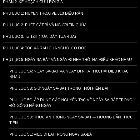
PHẦN 2: KẾ HOẠCH CỨU RỖI GIẢ
PHỤ LỤC 1: HUYỀN THOẠI VỀ 613 ĐIỀU RĂN
PHỤ LỤC 2: PHÉP CẮT BÌ VÀ NGƯỜI TIN CHÚA
PHỤ LỤC 3: TZITZIT (TUA, DÂY, TUA RUA)
PHỤ LỤC 4: TÓC VÀ RÂU CỦA NGƯỜI CƠ ĐỐC
PHỤ LỤC 5: NGÀY SA-BÁT VÀ NGÀY ĐI NHÀ THỜ, HAI ĐIỀU KHÁC NHAU
PHỤ LỤC 5A: NGÀY SA-BÁT VÀ NGÀY ĐI NHÀ THỜ, HAI ĐIỀU KHÁC
NHAU
PHỤ LỤC 5B: GIỮ NGÀY SA-BÁT TRONG THỜI HIỆN ĐẠI
PHỤ LỤC 5C: ÁP DỤNG CÁC NGUYÊN TẮC VỀ NGÀY SA-BÁT TRONG
ĐỜI SỐNG HẰNG NGÀY
PHỤ LỤC 5D: THỨC ĂN TRONG NGÀY SA-BÁT — HƯỚNG DẪN THỰC
TIỄN
PHỤ LỤC 5E: VIỆC ĐI LẠI TRONG NGÀY SA-BÁT