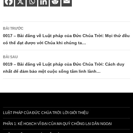
Điều
BÀI TRƯỚC
hướng
0017 – Bài đăng về Luật pháp của Đức Chúa Trời: Mọi thứ đều
có thể đạt được với Chúa khi chúng ta…
bài
viết
BÀI SAU
0019 – Bài đăng về Luật pháp của Đức Chúa Trời: Cách duy
nhất để đảm bảo một cuộc sống tâm linh lành…
LUẬT PHÁP CỦA ĐỨC CHÚA TRỜI: LỜI GIỚI THIỆU
PHẦN 1: KẾ HOẠCH VĨ ĐẠI CỦA MA QUỶ CHỐNG LẠI DÂN NGOẠI