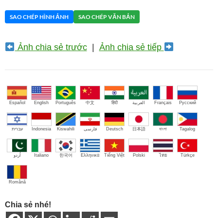
SAO CHÉP HÌNH ẢNH
SAO CHÉP VĂN BẢN
Ảnh chia sẻ trước
|
Ảnh chia sẻ tiếp
Español
English
Português
中文
हिंदी
العربية
Français
Русский
עברית
Indonesia
Kiswahili
فارسی
Deutsch
日本語
বাংলা
Tagalog
اُردو
Italiano
한국어
Ελληνικά
Tiếng Việt
Polski
ไทย
Türkçe
Română
Chia sẻ nhé!