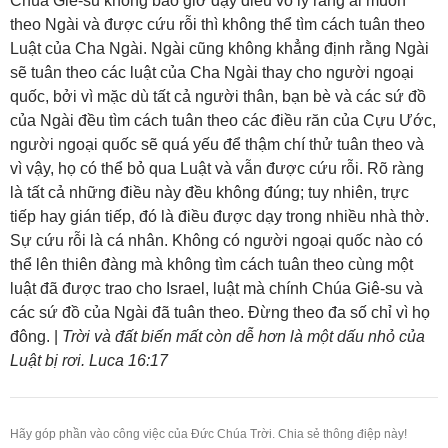
Chúa Giê-su không bao giờ dạy điều vô lý rằng ai muốn
theo Ngài và được cứu rỗi thì không thể tìm cách tuân theo
Luật của Cha Ngài. Ngài cũng không khẳng định rằng Ngài
sẽ tuân theo các luật của Cha Ngài thay cho người ngoại
quốc, bởi vì mặc dù tất cả người thân, bạn bè và các sứ đồ
của Ngài đều tìm cách tuân theo các điều răn của Cựu Ước,
người ngoại quốc sẽ quá yếu để thậm chí thử tuân theo và
vì vậy, họ có thể bỏ qua Luật và vẫn được cứu rỗi. Rõ ràng
là tất cả những điều này đều không đúng; tuy nhiên, trực
tiếp hay gián tiếp, đó là điều được dạy trong nhiều nhà thờ.
Sự cứu rỗi là cá nhân. Không có người ngoại quốc nào có
thể lên thiên đàng mà không tìm cách tuân theo cùng một
luật đã được trao cho Israel, luật mà chính Chúa Giê-su và
các sứ đồ của Ngài đã tuân theo. Đừng theo đa số chỉ vì họ
đông. |
Trời và đất biến mất còn dễ hơn là một dấu nhỏ của
Luật bị rơi. Luca 16:17
Hãy góp phần vào công việc của Đức Chúa Trời. Chia sẻ thông điệp này!