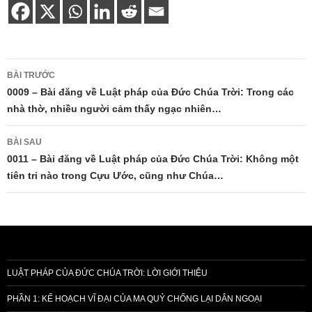
Điều
BÀI TRƯỚC
hướng
0009 – Bài đăng về Luật pháp của Đức Chúa Trời: Trong các
nhà thờ, nhiều người cảm thấy ngạc nhiên…
bài
viết
BÀI SAU
0011 – Bài đăng về Luật pháp của Đức Chúa Trời: Không một
tiên tri nào trong Cựu Ước, cũng như Chúa…
LUẬT PHÁP CỦA ĐỨC CHÚA TRỜI: LỜI GIỚI THIỆU
PHẦN 1: KẾ HOẠCH VĨ ĐẠI CỦA MA QUỶ CHỐNG LẠI DÂN NGOẠI