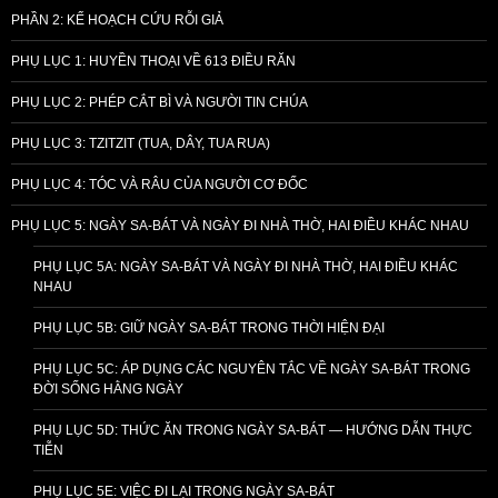
PHẦN 2: KẾ HOẠCH CỨU RỖI GIẢ
PHỤ LỤC 1: HUYỀN THOẠI VỀ 613 ĐIỀU RĂN
PHỤ LỤC 2: PHÉP CẮT BÌ VÀ NGƯỜI TIN CHÚA
PHỤ LỤC 3: TZITZIT (TUA, DÂY, TUA RUA)
PHỤ LỤC 4: TÓC VÀ RÂU CỦA NGƯỜI CƠ ĐỐC
PHỤ LỤC 5: NGÀY SA-BÁT VÀ NGÀY ĐI NHÀ THỜ, HAI ĐIỀU KHÁC NHAU
PHỤ LỤC 5A: NGÀY SA-BÁT VÀ NGÀY ĐI NHÀ THỜ, HAI ĐIỀU KHÁC
NHAU
PHỤ LỤC 5B: GIỮ NGÀY SA-BÁT TRONG THỜI HIỆN ĐẠI
PHỤ LỤC 5C: ÁP DỤNG CÁC NGUYÊN TẮC VỀ NGÀY SA-BÁT TRONG
ĐỜI SỐNG HẰNG NGÀY
PHỤ LỤC 5D: THỨC ĂN TRONG NGÀY SA-BÁT — HƯỚNG DẪN THỰC
TIỄN
PHỤ LỤC 5E: VIỆC ĐI LẠI TRONG NGÀY SA-BÁT