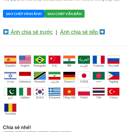
SAO CHÉP HÌNH ẢNH
SAO CHÉP VĂN BẢN
Ảnh chia sẻ trước
|
Ảnh chia sẻ tiếp
Español
English
Português
中文
हिंदी
العربية
Français
Русский
עברית
Indonesia
Kiswahili
فارسی
Deutsch
日本語
বাংলা
Tagalog
اُردو
Italiano
한국어
Ελληνικά
Tiếng Việt
Polski
ไทย
Türkçe
Română
Chia sẻ nhé!