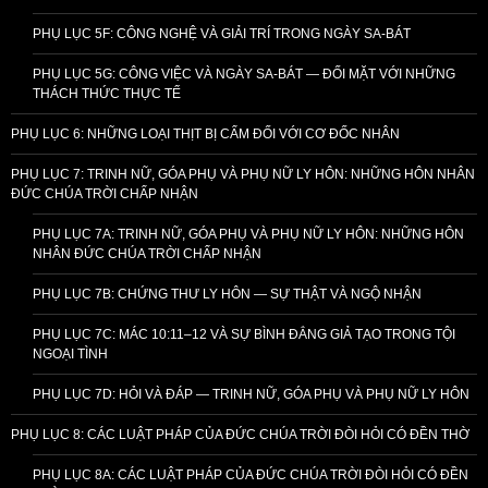
PHỤ LỤC 5F: CÔNG NGHỆ VÀ GIẢI TRÍ TRONG NGÀY SA-BÁT
PHỤ LỤC 5G: CÔNG VIỆC VÀ NGÀY SA-BÁT — ĐỐI MẶT VỚI NHỮNG
THÁCH THỨC THỰC TẾ
PHỤ LỤC 6: NHỮNG LOẠI THỊT BỊ CẤM ĐỐI VỚI CƠ ĐỐC NHÂN
PHỤ LỤC 7: TRINH NỮ, GÓA PHỤ VÀ PHỤ NỮ LY HÔN: NHỮNG HÔN NHÂN
ĐỨC CHÚA TRỜI CHẤP NHẬN
PHỤ LỤC 7A: TRINH NỮ, GÓA PHỤ VÀ PHỤ NỮ LY HÔN: NHỮNG HÔN
NHÂN ĐỨC CHÚA TRỜI CHẤP NHẬN
PHỤ LỤC 7B: CHỨNG THƯ LY HÔN — SỰ THẬT VÀ NGỘ NHẬN
PHỤ LỤC 7C: MÁC 10:11–12 VÀ SỰ BÌNH ĐẲNG GIẢ TẠO TRONG TỘI
NGOẠI TÌNH
PHỤ LỤC 7D: HỎI VÀ ĐÁP — TRINH NỮ, GÓA PHỤ VÀ PHỤ NỮ LY HÔN
PHỤ LỤC 8: CÁC LUẬT PHÁP CỦA ĐỨC CHÚA TRỜI ĐÒI HỎI CÓ ĐỀN THỜ
PHỤ LỤC 8A: CÁC LUẬT PHÁP CỦA ĐỨC CHÚA TRỜI ĐÒI HỎI CÓ ĐỀN