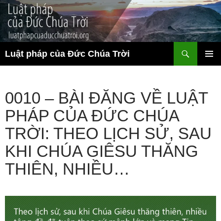
Chuyển
đến
nội
dung
Tìm
Luật pháp của Đức Chúa Trời
kiếm
TRÌNH
ĐƠN CƠ
SỞ
0010 – BÀI ĐĂNG VỀ LUẬT
PHÁP CỦA ĐỨC CHÚA
TRỜI: THEO LỊCH SỬ, SAU
KHI CHÚA GIÊSU THĂNG
THIÊN, NHIỀU…