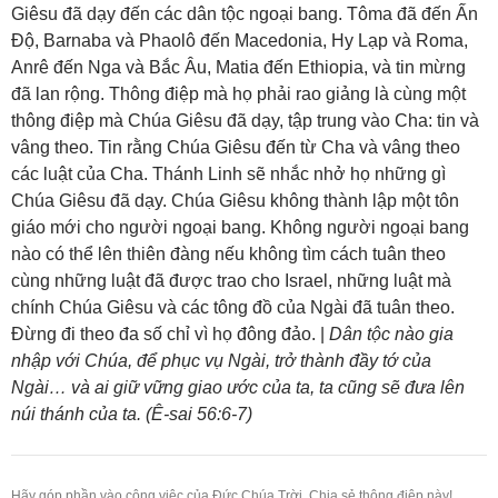
Giêsu đã dạy đến các dân tộc ngoại bang. Tôma đã đến Ấn
Độ, Barnaba và Phaolô đến Macedonia, Hy Lạp và Roma,
Anrê đến Nga và Bắc Âu, Matia đến Ethiopia, và tin mừng
đã lan rộng. Thông điệp mà họ phải rao giảng là cùng một
thông điệp mà Chúa Giêsu đã dạy, tập trung vào Cha: tin và
vâng theo. Tin rằng Chúa Giêsu đến từ Cha và vâng theo
các luật của Cha. Thánh Linh sẽ nhắc nhở họ những gì
Chúa Giêsu đã dạy. Chúa Giêsu không thành lập một tôn
giáo mới cho người ngoại bang. Không người ngoại bang
nào có thể lên thiên đàng nếu không tìm cách tuân theo
cùng những luật đã được trao cho Israel, những luật mà
chính Chúa Giêsu và các tông đồ của Ngài đã tuân theo.
Đừng đi theo đa số chỉ vì họ đông đảo. |
Dân tộc nào gia
nhập với Chúa, để phục vụ Ngài, trở thành đầy tớ của
Ngài… và ai giữ vững giao ước của ta, ta cũng sẽ đưa lên
núi thánh của ta. (Ê-sai 56:6-7)
Hãy góp phần vào công việc của Đức Chúa Trời. Chia sẻ thông điệp này!