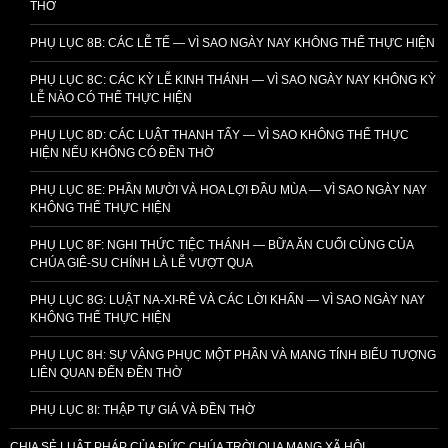
THỜ
PHỤ LỤC 8B: CÁC LỄ TẾ — VÌ SAO NGÀY NAY KHÔNG THỂ THỰC HIỆN
PHỤ LỤC 8C: CÁC KỲ LỄ KINH THÁNH — VÌ SAO NGÀY NAY KHÔNG KỲ
LỄ NÀO CÓ THỂ THỰC HIỆN
PHỤ LỤC 8D: CÁC LUẬT THANH TẨY — VÌ SAO KHÔNG THỂ THỰC
HIỆN NẾU KHÔNG CÓ ĐỀN THỜ
PHỤ LỤC 8E: PHẦN MƯỜI VÀ HOA LỢI ĐẦU MÙA — VÌ SAO NGÀY NAY
KHÔNG THỂ THỰC HIỆN
PHỤ LỤC 8F: NGHI THỨC TIỆC THÁNH — BỮA ĂN CUỐI CÙNG CỦA
CHÚA GIÊ-SU CHÍNH LÀ LỄ VƯỢT QUA
PHỤ LỤC 8G: LUẬT NA-XI-RÊ VÀ CÁC LỜI KHẤN — VÌ SAO NGÀY NAY
KHÔNG THỂ THỰC HIỆN
PHỤ LỤC 8H: SỰ VÂNG PHỤC MỘT PHẦN VÀ MANG TÍNH BIỂU TƯỢNG
LIÊN QUAN ĐẾN ĐỀN THỜ
PHỤ LỤC 8I: THẬP TỰ GIÁ VÀ ĐỀN THỜ
CHIA SẺ LUẬT PHÁP CỦA ĐỨC CHÚA TRỜI QUA MẠNG XÃ HỘI