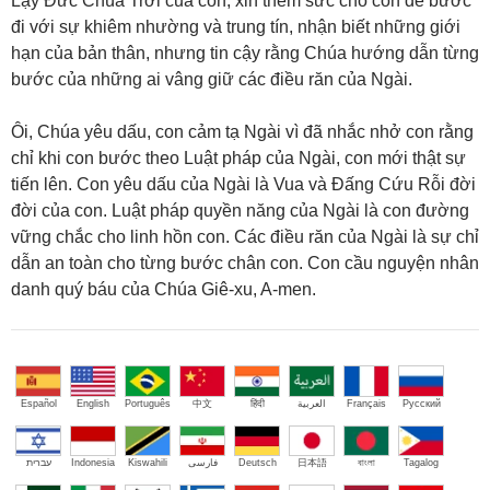
Lạy Đức Chúa Trời của con, xin thêm sức cho con để bước
đi với sự khiêm nhường và trung tín, nhận biết những giới
hạn của bản thân, nhưng tin cậy rằng Chúa hướng dẫn từng
bước của những ai vâng giữ các điều răn của Ngài.
Ôi, Chúa yêu dấu, con cảm tạ Ngài vì đã nhắc nhở con rằng
chỉ khi con bước theo Luật pháp của Ngài, con mới thật sự
tiến lên. Con yêu dấu của Ngài là Vua và Đấng Cứu Rỗi đời
đời của con. Luật pháp quyền năng của Ngài là con đường
vững chắc cho linh hồn con. Các điều răn của Ngài là sự chỉ
dẫn an toàn cho từng bước chân con. Con cầu nguyện nhân
danh quý báu của Chúa Giê-xu, A-men.
Español
English
Português
中文
हिंदी
العربية
Français
Русский
עברית
Indonesia
Kiswahili
فارسی
Deutsch
日本語
বাংলা
Tagalog