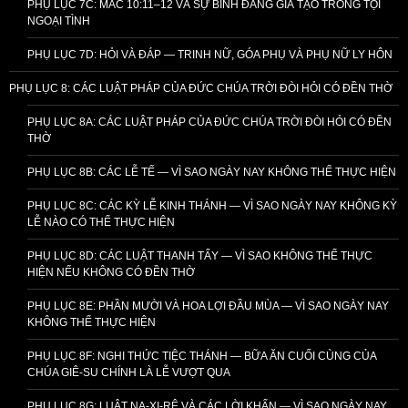
PHỤ LỤC 7C: MÁC 10:11–12 VÀ SỰ BÌNH ĐẲNG GIẢ TẠO TRONG TỘI
NGOẠI TÌNH
PHỤ LỤC 7D: HỎI VÀ ĐÁP — TRINH NỮ, GÓA PHỤ VÀ PHỤ NỮ LY HÔN
PHỤ LỤC 8: CÁC LUẬT PHÁP CỦA ĐỨC CHÚA TRỜI ĐÒI HỎI CÓ ĐỀN THỜ
PHỤ LỤC 8A: CÁC LUẬT PHÁP CỦA ĐỨC CHÚA TRỜI ĐÒI HỎI CÓ ĐỀN
THỜ
PHỤ LỤC 8B: CÁC LỄ TẾ — VÌ SAO NGÀY NAY KHÔNG THỂ THỰC HIỆN
PHỤ LỤC 8C: CÁC KỲ LỄ KINH THÁNH — VÌ SAO NGÀY NAY KHÔNG KỲ
LỄ NÀO CÓ THỂ THỰC HIỆN
PHỤ LỤC 8D: CÁC LUẬT THANH TẨY — VÌ SAO KHÔNG THỂ THỰC
HIỆN NẾU KHÔNG CÓ ĐỀN THỜ
PHỤ LỤC 8E: PHẦN MƯỜI VÀ HOA LỢI ĐẦU MÙA — VÌ SAO NGÀY NAY
KHÔNG THỂ THỰC HIỆN
PHỤ LỤC 8F: NGHI THỨC TIỆC THÁNH — BỮA ĂN CUỐI CÙNG CỦA
CHÚA GIÊ-SU CHÍNH LÀ LỄ VƯỢT QUA
PHỤ LỤC 8G: LUẬT NA-XI-RÊ VÀ CÁC LỜI KHẤN — VÌ SAO NGÀY NAY