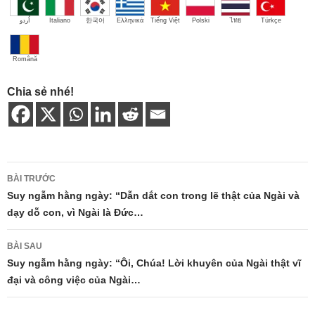
اُردو
Italiano
한국어
Ελληνικά
Tiếng Việt
Polski
ไทย
Türkçe
Română
Chia sẻ nhé!
Điều
BÀI TRƯỚC
hướng
Suy ngẫm hằng ngày: “Dẫn dắt con trong lẽ thật của Ngài và
dạy dỗ con, vì Ngài là Đức…
bài
viết
BÀI SAU
Suy ngẫm hằng ngày: “Ôi, Chúa! Lời khuyên của Ngài thật vĩ
đại và công việc của Ngài…