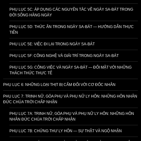
PHỤ LỤC 5C: ÁP DỤNG CÁC NGUYÊN TẮC VỀ NGÀY SA-BÁT TRONG
ĐỜI SỐNG HẰNG NGÀY
PHỤ LỤC 5D: THỨC ĂN TRONG NGÀY SA-BÁT — HƯỚNG DẪN THỰC
TIỄN
PHỤ LỤC 5E: VIỆC ĐI LẠI TRONG NGÀY SA-BÁT
PHỤ LỤC 5F: CÔNG NGHỆ VÀ GIẢI TRÍ TRONG NGÀY SA-BÁT
PHỤ LỤC 5G: CÔNG VIỆC VÀ NGÀY SA-BÁT — ĐỐI MẶT VỚI NHỮNG
THÁCH THỨC THỰC TẾ
PHỤ LỤC 6: NHỮNG LOẠI THỊT BỊ CẤM ĐỐI VỚI CƠ ĐỐC NHÂN
PHỤ LỤC 7: TRINH NỮ, GÓA PHỤ VÀ PHỤ NỮ LY HÔN: NHỮNG HÔN NHÂN
ĐỨC CHÚA TRỜI CHẤP NHẬN
PHỤ LỤC 7A: TRINH NỮ, GÓA PHỤ VÀ PHỤ NỮ LY HÔN: NHỮNG HÔN
NHÂN ĐỨC CHÚA TRỜI CHẤP NHẬN
PHỤ LỤC 7B: CHỨNG THƯ LY HÔN — SỰ THẬT VÀ NGỘ NHẬN