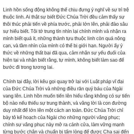
Linh hồn sống động không thể chịu đựng ý nghĩ về sự trì trệ
thuộc linh. Ai thật sự biết Đức Chúa Trời đều cảm thấy sự
thôi thúc phải tiến về phía trước, phải lớn lên, phải đào sâu
sự hiểu biết. Tôi tớ trung tín nhìn lại chính mình và nhận ra
mình biết quá ít, những thành tựu thuộc linh còn quá nông
cạn, và tầm nhìn của mình có thể bị giới hạn. Người ấy ý
thức về những thất bại đã qua, cảm nhận sự yếu đuối của
hiện tại và nhận biết rằng, tự mình, không biết làm sao để
bước đi trong tương lai.
Chính tại đây, lời kêu gọi quay trở lại với Luật pháp vĩ đại
của Đức Chúa Trời và những điều răn quý báu của Ngài
vang lên. Linh hồn muốn tiến lên hiểu rằng không có sự tiến
bộ nào nếu thiếu sự trung thành, và vâng lời là con đường
duy nhất để lớn lên một cách an toàn. Đức Chúa Trời chỉ
bày tỏ kế hoạch của Ngài cho những người vâng phục;
chính sự vâng phục này mở ra cánh cửa, làm vững mạnh
từng bước chân và chuẩn bị tấm lòng để được Cha sai đến