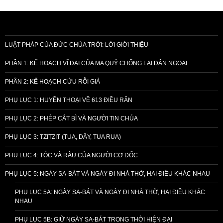
LUẬT PHÁP CỦA ĐỨC CHÚA TRỜI: LỜI GIỚI THIỆU
PHẦN 1: KẾ HOẠCH VĨ ĐẠI CỦA MA QUỶ CHỐNG LẠI DÂN NGOẠI
PHẦN 2: KẾ HOẠCH CỨU RỖI GIẢ
PHỤ LỤC 1: HUYỀN THOẠI VỀ 613 ĐIỀU RĂN
PHỤ LỤC 2: PHÉP CẮT BÌ VÀ NGƯỜI TIN CHÚA
PHỤ LỤC 3: TZITZIT (TUA, DÂY, TUA RUA)
PHỤ LỤC 4: TÓC VÀ RÂU CỦA NGƯỜI CƠ ĐỐC
PHỤ LỤC 5: NGÀY SA-BÁT VÀ NGÀY ĐI NHÀ THỜ, HAI ĐIỀU KHÁC NHAU
PHỤ LỤC 5A: NGÀY SA-BÁT VÀ NGÀY ĐI NHÀ THỜ, HAI ĐIỀU KHÁC
NHAU
PHỤ LỤC 5B: GIỮ NGÀY SA-BÁT TRONG THỜI HIỆN ĐẠI