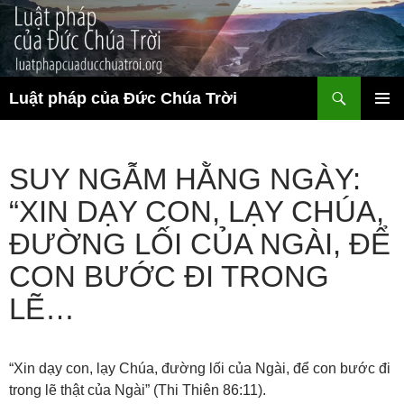
Chuyển
đến
nội
dung
Tìm
Luật pháp của Đức Chúa Trời
kiếm
TRÌNH
ĐƠN CƠ
SỞ
SUY NGẪM HẰNG NGÀY:
“XIN DẠY CON, LẠY CHÚA,
ĐƯỜNG LỐI CỦA NGÀI, ĐỂ
CON BƯỚC ĐI TRONG
LẼ…
“Xin dạy con, lạy Chúa, đường lối của Ngài, để con bước đi
trong lẽ thật của Ngài” (Thi Thiên 86:11).