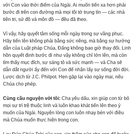
với Con vào thời điểm của Ngài. Ai muốn tiến xa hơn phải
bước đi trên con đường mà mọi tôi tớ trung tín — các nhà
tiên tri, sứ đồ và môn đồ — đều đã theo.
Vì vậy, hãy quyết tâm sống mỗi ngày trong sự vâng phục.
Hãy tiến lên không phải bằng sức riêng, mà bằng sự hướng
dẫn của Luật pháp Chúa, Đấng không bao giờ thay đổi. Linh
hồn quyết định bước đi như vậy không chỉ lớn lên, mà còn
tìm thấy mục đích, sự sáng tỏ và sức mạnh — và Cha sẽ
dẫn dắt người ấy đến với Con để nhận lấy sự sống đời đời.
Lược dịch từ J.C. Philpot. Hẹn gặp lại vào ngày mai, nếu
Chúa cho phép.
Cùng cầu nguyện với tôi:
Cha yêu dấu, xin giúp con từ bỏ
mọi sự trì trệ thuộc linh và luôn khao khát tiến lên theo ý
muốn của Ngài. Nguyện lòng con luôn nhạy bén với điều
mà Chúa muốn thực hiện trong con.