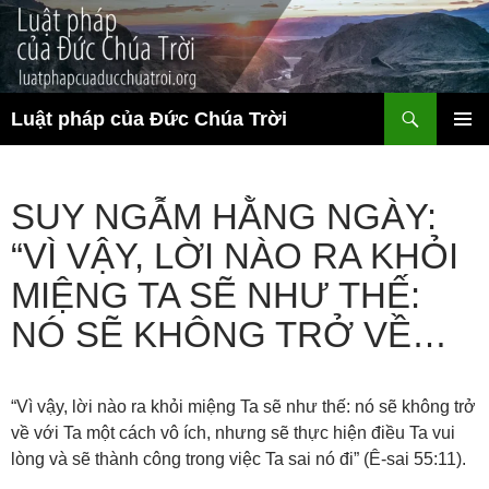
Chuyển
đến
nội
dung
Tìm
Luật pháp của Đức Chúa Trời
kiếm
TRÌNH
ĐƠN CƠ
SỞ
SUY NGẪM HẰNG NGÀY:
“VÌ VẬY, LỜI NÀO RA KHỎI
MIỆNG TA SẼ NHƯ THẾ:
NÓ SẼ KHÔNG TRỞ VỀ…
“Vì vậy, lời nào ra khỏi miệng Ta sẽ như thế: nó sẽ không trở
về với Ta một cách vô ích, nhưng sẽ thực hiện điều Ta vui
lòng và sẽ thành công trong việc Ta sai nó đi” (Ê-sai 55:11).