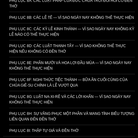
PHỤ LỤC 8A: CÁC LUẬT PHÁP CỦA ĐỨC CHÚA TRỜI ĐÒI HỎI CÓ ĐỀN
THỜ
PHỤ LỤC 8B: CÁC LỄ TẾ — VÌ SAO NGÀY NAY KHÔNG THỂ THỰC HIỆN
PHỤ LỤC 8C: CÁC KỲ LỄ KINH THÁNH — VÌ SAO NGÀY NAY KHÔNG KỲ
LỄ NÀO CÓ THỂ THỰC HIỆN
PHỤ LỤC 8D: CÁC LUẬT THANH TẨY — VÌ SAO KHÔNG THỂ THỰC
HIỆN NẾU KHÔNG CÓ ĐỀN THỜ
PHỤ LỤC 8E: PHẦN MƯỜI VÀ HOA LỢI ĐẦU MÙA — VÌ SAO NGÀY NAY
KHÔNG THỂ THỰC HIỆN
PHỤ LỤC 8F: NGHI THỨC TIỆC THÁNH — BỮA ĂN CUỐI CÙNG CỦA
CHÚA GIÊ-SU CHÍNH LÀ LỄ VƯỢT QUA
PHỤ LỤC 8G: LUẬT NA-XI-RÊ VÀ CÁC LỜI KHẤN — VÌ SAO NGÀY NAY
KHÔNG THỂ THỰC HIỆN
PHỤ LỤC 8H: SỰ VÂNG PHỤC MỘT PHẦN VÀ MANG TÍNH BIỂU TƯỢNG
LIÊN QUAN ĐẾN ĐỀN THỜ
PHỤ LỤC 8I: THẬP TỰ GIÁ VÀ ĐỀN THỜ