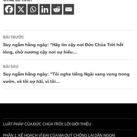
Điều
BÀI TRƯỚC
hướng
Suy ngẫm hằng ngày: “Hãy tin cậy nơi Đức Chúa Trời hết
lòng, chớ nương cậy nơi sự hiểu…
bài
viết
BÀI SAU
Suy ngẫm hằng ngày: “Tôi nghe tiếng Ngài vang vọng trong
vườn, và tôi sợ hãi, vì tôi…
LUẬT PHÁP CỦA ĐỨC CHÚA TRỜI: LỜI GIỚI THIỆU
PHẦN 1: KẾ HOẠCH VĨ ĐẠI CỦA MA QUỶ CHỐNG LẠI DÂN NGOẠI