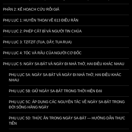
PHẦN 2: KẾ HOẠCH CỨU RỖI GIẢ
PHỤ LỤC 1: HUYỀN THOẠI VỀ 613 ĐIỀU RĂN
PHỤ LỤC 2: PHÉP CẮT BÌ VÀ NGƯỜI TIN CHÚA
PHỤ LỤC 3: TZITZIT (TUA, DÂY, TUA RUA)
PHỤ LỤC 4: TÓC VÀ RÂU CỦA NGƯỜI CƠ ĐỐC
PHỤ LỤC 5: NGÀY SA-BÁT VÀ NGÀY ĐI NHÀ THỜ, HAI ĐIỀU KHÁC NHAU
PHỤ LỤC 5A: NGÀY SA-BÁT VÀ NGÀY ĐI NHÀ THỜ, HAI ĐIỀU KHÁC
NHAU
PHỤ LỤC 5B: GIỮ NGÀY SA-BÁT TRONG THỜI HIỆN ĐẠI
PHỤ LỤC 5C: ÁP DỤNG CÁC NGUYÊN TẮC VỀ NGÀY SA-BÁT TRONG
ĐỜI SỐNG HẰNG NGÀY
PHỤ LỤC 5D: THỨC ĂN TRONG NGÀY SA-BÁT — HƯỚNG DẪN THỰC
TIỄN