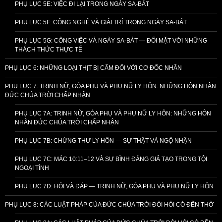
PHỤ LỤC 5E: VIỆC ĐI LẠI TRONG NGÀY SA-BÁT
PHỤ LỤC 5F: CÔNG NGHỆ VÀ GIẢI TRÍ TRONG NGÀY SA-BÁT
PHỤ LỤC 5G: CÔNG VIỆC VÀ NGÀY SA-BÁT — ĐỐI MẶT VỚI NHỮNG
THÁCH THỨC THỰC TẾ
PHỤ LỤC 6: NHỮNG LOẠI THỊT BỊ CẤM ĐỐI VỚI CƠ ĐỐC NHÂN
PHỤ LỤC 7: TRINH NỮ, GÓA PHỤ VÀ PHỤ NỮ LY HÔN: NHỮNG HÔN NHÂN
ĐỨC CHÚA TRỜI CHẤP NHẬN
PHỤ LỤC 7A: TRINH NỮ, GÓA PHỤ VÀ PHỤ NỮ LY HÔN: NHỮNG HÔN
NHÂN ĐỨC CHÚA TRỜI CHẤP NHẬN
PHỤ LỤC 7B: CHỨNG THƯ LY HÔN — SỰ THẬT VÀ NGỘ NHẬN
PHỤ LỤC 7C: MÁC 10:11–12 VÀ SỰ BÌNH ĐẲNG GIẢ TẠO TRONG TỘI
NGOẠI TÌNH
PHỤ LỤC 7D: HỎI VÀ ĐÁP — TRINH NỮ, GÓA PHỤ VÀ PHỤ NỮ LY HÔN
PHỤ LỤC 8: CÁC LUẬT PHÁP CỦA ĐỨC CHÚA TRỜI ĐÒI HỎI CÓ ĐỀN THỜ