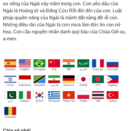
sự sống của Ngài nảy mầm trong con. Con yêu dấu của
Ngài là Hoàng tử và Đấng Cứu Rỗi đời đời của con. Luật
pháp quyền năng của Ngài là mảnh đất nâng đỡ rễ con.
Những điều răn của Ngài là cơn mưa làm đức tin con nở
hoa. Con cầu nguyện nhân danh quý báu của Chúa Giê-xu,
a-men.
Español
English
Português
中文
हिंदी
العربية
Français
Русский
עברית
Indonesia
Kiswahili
فارسی
Deutsch
日本語
বাংলা
Tagalog
اُردو
Italiano
한국어
Ελληνικά
Tiếng Việt
Polski
ไทย
Türkçe
Română
Chia sẻ nhé!