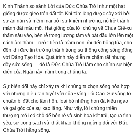
Kinh Thánh so sánh Lời của Đức Chúa Trời như một hạt
giống được gieo trên đất tốt. Khi tấm lòng được cày xới bởi
sự ăn năn và mềm mại bởi sự khiêm nhường, nó trở thành
mảnh đất màu mỡ. Hạt giống của lời chứng về Chúa Giê-xu
thấm sâu vào, bén rễ trong lương tâm và bắt đầu lớn lên một
cách âm thầm. Trước tiên là mầm non, rồi đến bông lúa, cho
đến khi đức tin trưởng thành trong sự thông công sống động
với Đấng Tạo Hóa. Quá trình này diễn ra chậm rãi nhưng
đầy sức sống — đó là Đức Chúa Trời làm cho chính sự hiện
diện của Ngài nảy mầm trong chúng ta.
Sự biến đổi này chỉ xảy ra khi chúng ta chọn sống hòa hợp
với những điều răn tuyệt vời của Đấng Tối Cao. Sự vâng lời
chuẩn bị đất cho tâm hồn, loại bỏ những hòn đá kiêu ngạo
và gai góc của sự xao lãng. Như vậy, lời chứng thiên
thượng mới có chỗ để bén rễ và sinh hoa kết trái, tạo ra tình
yêu, sự trong sạch và khát khao không ngừng đối với Đức
Chúa Trời hằng sống.