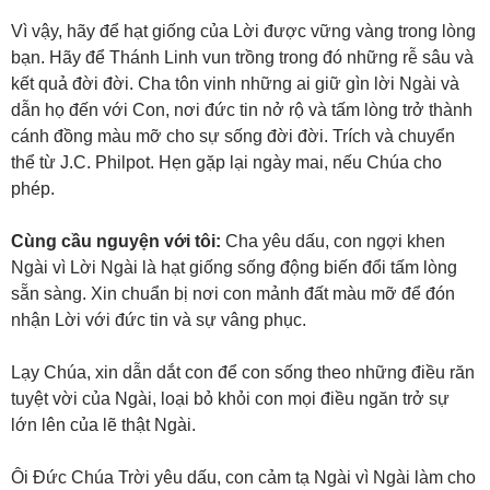
Vì vậy, hãy để hạt giống của Lời được vững vàng trong lòng
bạn. Hãy để Thánh Linh vun trồng trong đó những rễ sâu và
kết quả đời đời. Cha tôn vinh những ai giữ gìn lời Ngài và
dẫn họ đến với Con, nơi đức tin nở rộ và tấm lòng trở thành
cánh đồng màu mỡ cho sự sống đời đời. Trích và chuyển
thể từ J.C. Philpot. Hẹn gặp lại ngày mai, nếu Chúa cho
phép.
Cùng cầu nguyện với tôi:
Cha yêu dấu, con ngợi khen
Ngài vì Lời Ngài là hạt giống sống động biến đổi tấm lòng
sẵn sàng. Xin chuẩn bị nơi con mảnh đất màu mỡ để đón
nhận Lời với đức tin và sự vâng phục.
Lạy Chúa, xin dẫn dắt con để con sống theo những điều răn
tuyệt vời của Ngài, loại bỏ khỏi con mọi điều ngăn trở sự
lớn lên của lẽ thật Ngài.
Ôi Đức Chúa Trời yêu dấu, con cảm tạ Ngài vì Ngài làm cho