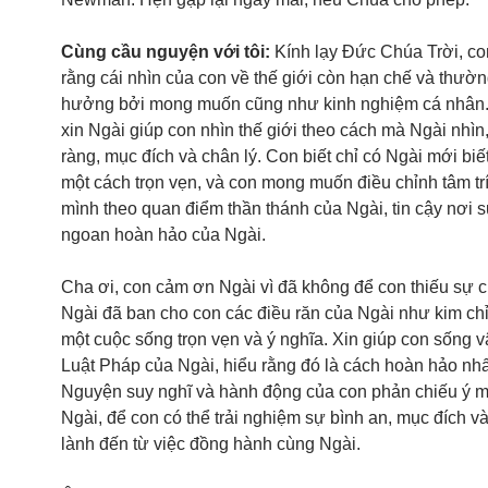
Cùng cầu nguyện với tôi:
Kính lạy Đức Chúa Trời, co
rằng cái nhìn của con về thế giới còn hạn chế và thườn
hưởng bởi mong muốn cũng như kinh nghiệm cá nhân
xin Ngài giúp con nhìn thế giới theo cách mà Ngài nhìn,
ràng, mục đích và chân lý. Con biết chỉ có Ngài mới biết
một cách trọn vẹn, và con mong muốn điều chỉnh tâm trí
mình theo quan điểm thần thánh của Ngài, tin cậy nơi 
ngoan hoàn hảo của Ngài.
Cha ơi, con cảm ơn Ngài vì đã không để con thiếu sự c
Ngài đã ban cho con các điều răn của Ngài như kim ch
một cuộc sống trọn vẹn và ý nghĩa. Xin giúp con sống 
Luật Pháp của Ngài, hiểu rằng đó là cách hoàn hảo nhấ
Nguyện suy nghĩ và hành động của con phản chiếu ý 
Ngài, để con có thể trải nghiệm sự bình an, mục đích 
lành đến từ việc đồng hành cùng Ngài.