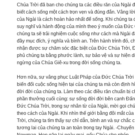
Chúa Trời đã ban cho chúng ta các điều răn của Ngài 
biết cách sống một cách trọn vẹn và đúng đắn. Vâng lờ
của Ngài là cách hoàn hảo nhất để sống. Khi chúng ta 
suy nghĩ và hành động của mình theo ý muốn của Đức 
chúng ta sẽ trải nghiệm cuộc sống như cách mà Ngài đã
đầy mục đích, ý nghĩa và bình an. Trên hành trình đó, c
nhận được sự chăm sóc đặc biệt của Đức Chúa Trời, 
phủ chúng ta bằng phước lành, sự bảo vệ và sự hiện 
ngừng của Chúa Giê-xu trong đời sống chúng ta.
Hơn nữa, sự vâng phục Luật Pháp của Đức Chúa Trời 
biến đổi cuộc sống hiện tại của chúng ta mà còn định 
đời đời của chúng ta. Làm theo các điều răn chuẩn bị 
phần thưởng cuối cùng: sự sống đời đời bên cạnh Đấ
Đức Chúa Trời, trong sự nhân từ của Ngài, mời gọi ch
theo cách của Ngài. Khi nhìn thế giới bằng đôi mắt c
Trời, chúng ta tìm thấy sự chỉ dẫn, bình an và sự chắc 
tương lai của chúng ta an toàn trong tay Ngài. -Chuyển 
Newman. Hẹn gặp lại ngày mai, nếu Chúa cho phép.