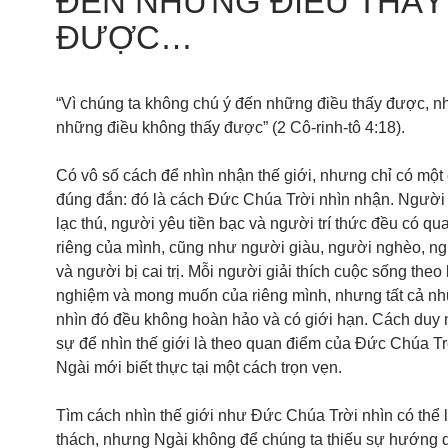
ĐẾN NHỮNG ĐIỀU THẤY
ĐƯỢC…
“Vì chúng ta không chú ý đến những điều thấy được, n
những điều không thấy được” (2 Cô-rinh-tô 4:18).
Có vô số cách để nhìn nhận thế giới, nhưng chỉ có một 
đúng đắn: đó là cách Đức Chúa Trời nhìn nhận. Ngườ
lạc thú, người yêu tiền bạc và người trí thức đều có q
riêng của mình, cũng như người giàu, người nghèo, ngư
và người bị cai trị. Mỗi người giải thích cuộc sống theo
nghiệm và mong muốn của riêng mình, nhưng tất cả nh
nhìn đó đều không hoàn hảo và có giới hạn. Cách duy 
sự để nhìn thế giới là theo quan điểm của Đức Chúa Trờ
Ngài mới biết thực tại một cách trọn vẹn.
Tìm cách nhìn thế giới như Đức Chúa Trời nhìn có thể 
thách, nhưng Ngài không để chúng ta thiếu sự hướng 