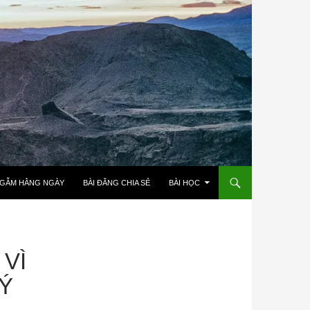
NGẪM HẰNG NGÀY
BÀI ĐĂNG CHIA SẺ
BÀI HỌC
VÌ
Ý