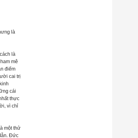
hưng là
cách là
i ham mê
uan điểm
ời cai trị
 kinh
ững cái
nhất thực
i, vì chỉ
là một thử
dẫn. Đức