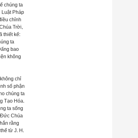
để chúng ta
i Luật Pháp
điều chỉnh
Chúa Trời,
 thiết kế:
húng ta
Đấng bao
diện không
không chỉ
hình số phận
cho chúng ta
ng Tạo Hóa.
úng ta sống
ủa Đức Chúa
chắn rằng
thể từ J. H.