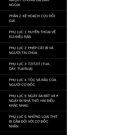
MA QUỶ CHỐNG LẠI DÂN
NGOẠI
PHẦN 2: KẾ HOẠCH CỨU RỖI
GIẢ
PHỤ LỤC 1: HUYỀN THOẠI VỀ
613 ĐIỀU RĂN
PHỤ LỤC 2: PHÉP CẮT BÌ VÀ
NGƯỜI TIN CHÚA
PHỤ LỤC 3: TZITZIT (TUA,
DÂY, TUA RUA)
PHỤ LỤC 4: TÓC VÀ RÂU CỦA
NGƯỜI CƠ ĐỐC
PHỤ LỤC 5: NGÀY SA-BÁT VÀ
NGÀY ĐI NHÀ THỜ, HAI ĐIỀU
KHÁC NHAU
PHỤ LỤC 6: NHỮNG LOẠI THỊT
BỊ CẤM ĐỐI VỚI CƠ ĐỐC
NHÂN