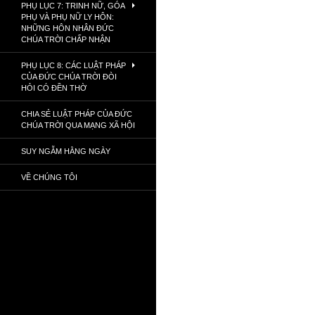
PHỤ LỤC 7: TRINH NỮ, GÓA
PHỤ VÀ PHỤ NỮ LY HÔN:
NHỮNG HÔN NHÂN ĐỨC
CHÚA TRỜI CHẤP NHẬN
PHỤ LỤC 8: CÁC LUẬT PHÁP
CỦA ĐỨC CHÚA TRỜI ĐÒI
HỎI CÓ ĐỀN THỜ
CHIA SẺ LUẬT PHÁP CỦA ĐỨC
CHÚA TRỜI QUA MẠNG XÃ HỘI
SUY NGẪM HẰNG NGÀY
VỀ CHÚNG TÔI