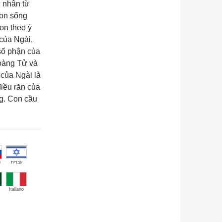
 nhân từ
con sống
on theo ý
của Ngài,
 số phận của
Hoàng Tử và
của Ngài là
điều răn của
ng. Con cầu
й
עברית
Italiano