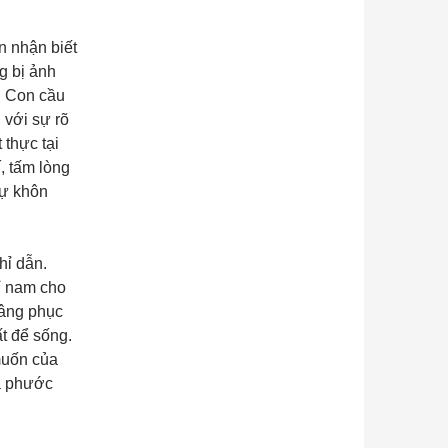
n nhận biết
g bị ảnh
. Con cầu
 với sự rõ
 thực tại
, tấm lòng
sự khôn
hỉ dẫn.
ỉ nam cho
vâng phục
t để sống.
muốn của
và phước