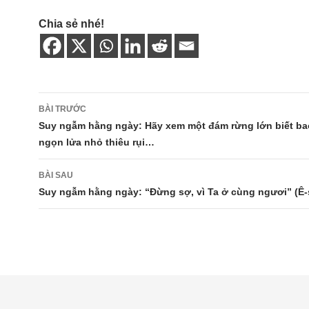
Chia sẻ nhé!
Điều
BÀI TRƯỚC
hướng
Suy ngẫm hằng ngày: Hãy xem một đám rừng lớn biết bao
ngọn lửa nhỏ thiêu rụi…
bài
viết
BÀI SAU
Suy ngẫm hằng ngày: “Đừng sợ, vì Ta ở cùng ngươi” (Ê-s