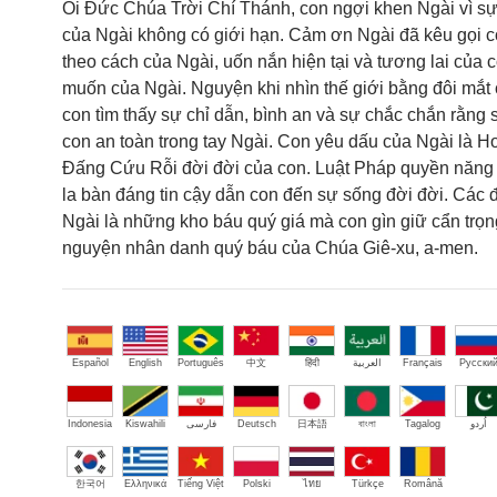
Ôi Đức Chúa Trời Chí Thánh, con ngợi khen Ngài vì sự
của Ngài không có giới hạn. Cảm ơn Ngài đã kêu gọi 
theo cách của Ngài, uốn nắn hiện tại và tương lai của c
muốn của Ngài. Nguyện khi nhìn thế giới bằng đôi mắt 
con tìm thấy sự chỉ dẫn, bình an và sự chắc chắn rằng
con an toàn trong tay Ngài. Con yêu dấu của Ngài là 
Đấng Cứu Rỗi đời đời của con. Luật Pháp quyền năng 
la bàn đáng tin cậy dẫn con đến sự sống đời đời. Các 
Ngài là những kho báu quý giá mà con gìn giữ cẩn trọ
nguyện nhân danh quý báu của Chúa Giê-xu, a-men.
Español
English
Português
中文
हिंदी
العربية
Français
Русски
Indonesia
Kiswahili
فارسی
Deutsch
日本語
বাংলা
Tagalog
اُردو
한국어
Ελληνικά
Tiếng Việt
Polski
ไทย
Türkçe
Română