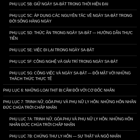
PHỤ LỤC 5B: GIỮ NGÀY SA-BÁT TRONG THỜI HIỆN ĐẠI
PHỤ LỤC 5C: ÁP DỤNG CÁC NGUYÊN TẮC VỀ NGÀY SA-BÁT TRONG
ĐỜI SỐNG HẰNG NGÀY
PHỤ LỤC 5D: THỨC ĂN TRONG NGÀY SA-BÁT — HƯỚNG DẪN THỰC
TIỄN
PHỤ LỤC 5E: VIỆC ĐI LẠI TRONG NGÀY SA-BÁT
PHỤ LỤC 5F: CÔNG NGHỆ VÀ GIẢI TRÍ TRONG NGÀY SA-BÁT
PHỤ LỤC 5G: CÔNG VIỆC VÀ NGÀY SA-BÁT — ĐỐI MẶT VỚI NHỮNG
THÁCH THỨC THỰC TẾ
PHỤ LỤC 6: NHỮNG LOẠI THỊT BỊ CẤM ĐỐI VỚI CƠ ĐỐC NHÂN
PHỤ LỤC 7: TRINH NỮ, GÓA PHỤ VÀ PHỤ NỮ LY HÔN: NHỮNG HÔN NHÂN
ĐỨC CHÚA TRỜI CHẤP NHẬN
PHỤ LỤC 7A: TRINH NỮ, GÓA PHỤ VÀ PHỤ NỮ LY HÔN: NHỮNG HÔN
NHÂN ĐỨC CHÚA TRỜI CHẤP NHẬN
PHỤ LỤC 7B: CHỨNG THƯ LY HÔN — SỰ THẬT VÀ NGỘ NHẬN