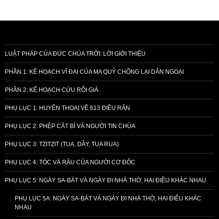
LUẬT PHÁP CỦA ĐỨC CHÚA TRỜI: LỜI GIỚI THIỆU
PHẦN 1: KẾ HOẠCH VĨ ĐẠI CỦA MA QUỶ CHỐNG LẠI DÂN NGOẠI
PHẦN 2: KẾ HOẠCH CỨU RỖI GIẢ
PHỤ LỤC 1: HUYỀN THOẠI VỀ 613 ĐIỀU RĂN
PHỤ LỤC 2: PHÉP CẮT BÌ VÀ NGƯỜI TIN CHÚA
PHỤ LỤC 3: TZITZIT (TUA, DÂY, TUA RUA)
PHỤ LỤC 4: TÓC VÀ RÂU CỦA NGƯỜI CƠ ĐỐC
PHỤ LỤC 5: NGÀY SA-BÁT VÀ NGÀY ĐI NHÀ THỜ, HAI ĐIỀU KHÁC NHAU
PHỤ LỤC 5A: NGÀY SA-BÁT VÀ NGÀY ĐI NHÀ THỜ, HAI ĐIỀU KHÁC
NHAU