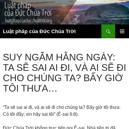
Chuyển
đến
nội
dung
Tìm
Luật pháp của Đức Chúa Trời
kiếm
TRÌNH
ĐƠN CƠ
SỞ
SUY NGẪM HẰNG NGÀY:
TA SẼ SAI AI ĐI, VÀ AI SẼ ĐI
CHO CHÚNG TA? BẤY GIỜ
TÔI THƯA…
“Ta sẽ sai ai đi, và ai sẽ đi cho chúng ta? Bấy giờ tôi thưa:
Có tôi đây; xin hãy sai tôi” (Ê-sai 6:8).
Đức Chúa Trời không trực tiếp gọi Ê-sai. Nhà tiên tri đã