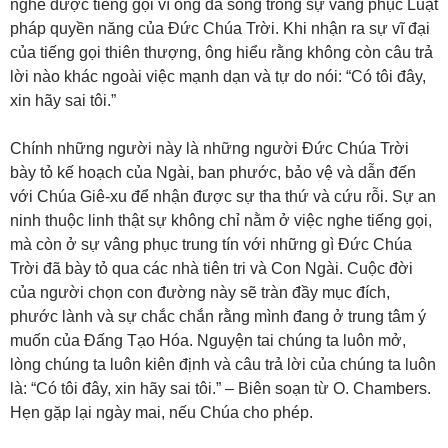
nghe được tiếng gọi vì ông đã sống trong sự vâng phục Luật
pháp quyền năng của Đức Chúa Trời. Khi nhận ra sự vĩ đại
của tiếng gọi thiên thượng, ông hiểu rằng không còn câu trả
lời nào khác ngoài việc mạnh dạn và tự do nói: “Có tôi đây,
xin hãy sai tôi.”
Chính những người này là những người Đức Chúa Trời
bày tỏ kế hoạch của Ngài, ban phước, bảo vệ và dẫn đến
với Chúa Giê-xu để nhận được sự tha thứ và cứu rỗi. Sự an
ninh thuộc linh thật sự không chỉ nằm ở việc nghe tiếng gọi,
mà còn ở sự vâng phục trung tín với những gì Đức Chúa
Trời đã bày tỏ qua các nhà tiên tri và Con Ngài. Cuộc đời
của người chọn con đường này sẽ tràn đầy mục đích,
phước lành và sự chắc chắn rằng mình đang ở trung tâm ý
muốn của Đấng Tạo Hóa. Nguyện tai chúng ta luôn mở,
lòng chúng ta luôn kiên định và câu trả lời của chúng ta luôn
là: “Có tôi đây, xin hãy sai tôi.” – Biên soạn từ O. Chambers.
Hẹn gặp lại ngày mai, nếu Chúa cho phép.