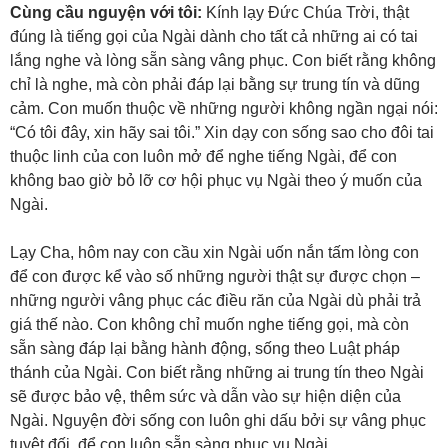
Cùng cầu nguyện với tôi:
Kính lạy Đức Chúa Trời, thật
đúng là tiếng gọi của Ngài dành cho tất cả những ai có tai
lắng nghe và lòng sẵn sàng vâng phục. Con biết rằng không
chỉ là nghe, mà còn phải đáp lại bằng sự trung tín và dũng
cảm. Con muốn thuộc về những người không ngần ngại nói:
“Có tôi đây, xin hãy sai tôi.” Xin dạy con sống sao cho đôi tai
thuộc linh của con luôn mở để nghe tiếng Ngài, để con
không bao giờ bỏ lỡ cơ hội phục vụ Ngài theo ý muốn của
Ngài.
Lạy Cha, hôm nay con cầu xin Ngài uốn nắn tấm lòng con
để con được kể vào số những người thật sự được chọn –
những người vâng phục các điều răn của Ngài dù phải trả
giá thế nào. Con không chỉ muốn nghe tiếng gọi, mà còn
sẵn sàng đáp lại bằng hành động, sống theo Luật pháp
thánh của Ngài. Con biết rằng những ai trung tín theo Ngài
sẽ được bảo vệ, thêm sức và dẫn vào sự hiện diện của
Ngài. Nguyện đời sống con luôn ghi dấu bởi sự vâng phục
tuyệt đối, để con luôn sẵn sàng phục vụ Ngài.