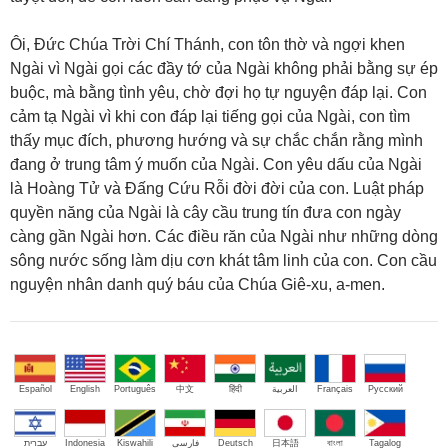
Ôi, Đức Chúa Trời Chí Thánh, con tôn thờ và ngợi khen
Ngài vì Ngài gọi các đầy tớ của Ngài không phải bằng sự ép
buộc, mà bằng tình yêu, chờ đợi họ tự nguyện đáp lại. Con
cảm tạ Ngài vì khi con đáp lại tiếng gọi của Ngài, con tìm
thấy mục đích, phương hướng và sự chắc chắn rằng mình
đang ở trung tâm ý muốn của Ngài. Con yêu dấu của Ngài
là Hoàng Tử và Đấng Cứu Rỗi đời đời của con. Luật pháp
quyền năng của Ngài là cây cầu trung tín đưa con ngày
càng gần Ngài hơn. Các điều răn của Ngài như những dòng
sông nước sống làm dịu cơn khát tâm linh của con. Con cầu
nguyện nhân danh quý báu của Chúa Giê-xu, a-men.
Español
English
Português
中文
हिंदी
العربية
Français
Русский
עברית
Indonesia
Kiswahili
فارسی
Deutsch
日本語
বাংলা
Tagalog