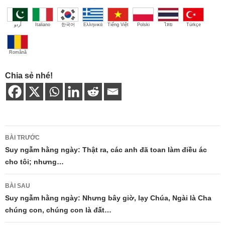
اُردو
Italiano
한국어
Ελληνικά
Tiếng Việt
Polski
ไทย
Türkçe
Română
Chia sẻ nhé!
Điều
BÀI TRƯỚC
hướng
Suy ngẫm hằng ngày: Thật ra, các anh đã toan làm điều ác
cho tôi; nhưng…
bài
viết
BÀI SAU
Suy ngẫm hằng ngày: Nhưng bây giờ, lạy Chúa, Ngài là Cha
chúng con, chúng con là đất…