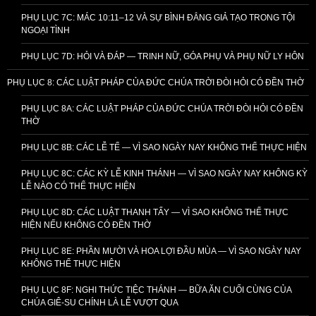
PHỤ LỤC 7C: MÁC 10:11–12 VÀ SỰ BÌNH ĐẲNG GIẢ TẠO TRONG TỘI
NGOẠI TÌNH
PHỤ LỤC 7D: HỎI VÀ ĐÁP — TRINH NỮ, GÓA PHỤ VÀ PHỤ NỮ LY HÔN
PHỤ LỤC 8: CÁC LUẬT PHÁP CỦA ĐỨC CHÚA TRỜI ĐÒI HỎI CÓ ĐỀN THỜ
PHỤ LỤC 8A: CÁC LUẬT PHÁP CỦA ĐỨC CHÚA TRỜI ĐÒI HỎI CÓ ĐỀN
THỜ
PHỤ LỤC 8B: CÁC LỄ TẾ — VÌ SAO NGÀY NAY KHÔNG THỂ THỰC HIỆN
PHỤ LỤC 8C: CÁC KỲ LỄ KINH THÁNH — VÌ SAO NGÀY NAY KHÔNG KỲ
LỄ NÀO CÓ THỂ THỰC HIỆN
PHỤ LỤC 8D: CÁC LUẬT THANH TẨY — VÌ SAO KHÔNG THỂ THỰC
HIỆN NẾU KHÔNG CÓ ĐỀN THỜ
PHỤ LỤC 8E: PHẦN MƯỜI VÀ HOA LỢI ĐẦU MÙA — VÌ SAO NGÀY NAY
KHÔNG THỂ THỰC HIỆN
PHỤ LỤC 8F: NGHI THỨC TIỆC THÁNH — BỮA ĂN CUỐI CÙNG CỦA
CHÚA GIÊ-SU CHÍNH LÀ LỄ VƯỢT QUA