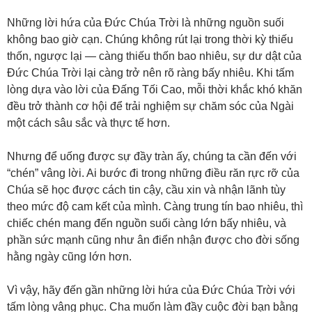
Những lời hứa của Đức Chúa Trời là những nguồn suối
không bao giờ cạn. Chúng không rút lại trong thời kỳ thiếu
thốn, ngược lại — càng thiếu thốn bao nhiêu, sự dư dật của
Đức Chúa Trời lại càng trở nên rõ ràng bấy nhiêu. Khi tấm
lòng dựa vào lời của Đấng Tối Cao, mỗi thời khắc khó khăn
đều trở thành cơ hội để trải nghiệm sự chăm sóc của Ngài
một cách sâu sắc và thực tế hơn.
Nhưng để uống được sự đầy tràn ấy, chúng ta cần đến với
“chén” vâng lời. Ai bước đi trong những điều răn rực rỡ của
Chúa sẽ học được cách tin cậy, cầu xin và nhận lãnh tùy
theo mức độ cam kết của mình. Càng trung tín bao nhiêu, thì
chiếc chén mang đến nguồn suối càng lớn bấy nhiêu, và
phần sức mạnh cũng như ân điển nhận được cho đời sống
hằng ngày cũng lớn hơn.
Vì vậy, hãy đến gần những lời hứa của Đức Chúa Trời với
tấm lòng vâng phục. Cha muốn làm đầy cuộc đời bạn bằng