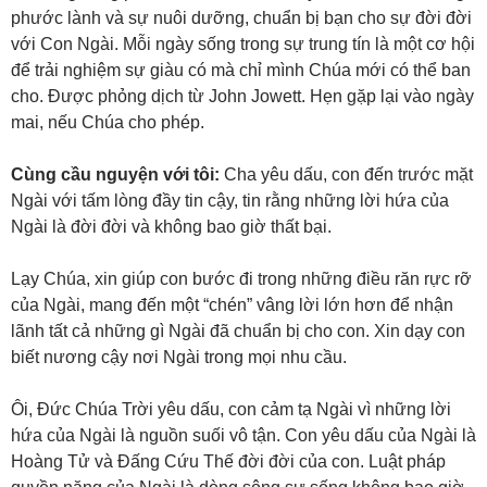
phước lành và sự nuôi dưỡng, chuẩn bị bạn cho sự đời đời
với Con Ngài. Mỗi ngày sống trong sự trung tín là một cơ hội
để trải nghiệm sự giàu có mà chỉ mình Chúa mới có thể ban
cho. Được phỏng dịch từ John Jowett. Hẹn gặp lại vào ngày
mai, nếu Chúa cho phép.
Cùng cầu nguyện với tôi:
Cha yêu dấu, con đến trước mặt
Ngài với tấm lòng đầy tin cậy, tin rằng những lời hứa của
Ngài là đời đời và không bao giờ thất bại.
Lạy Chúa, xin giúp con bước đi trong những điều răn rực rỡ
của Ngài, mang đến một “chén” vâng lời lớn hơn để nhận
lãnh tất cả những gì Ngài đã chuẩn bị cho con. Xin dạy con
biết nương cậy nơi Ngài trong mọi nhu cầu.
Ôi, Đức Chúa Trời yêu dấu, con cảm tạ Ngài vì những lời
hứa của Ngài là nguồn suối vô tận. Con yêu dấu của Ngài là
Hoàng Tử và Đấng Cứu Thế đời đời của con. Luật pháp