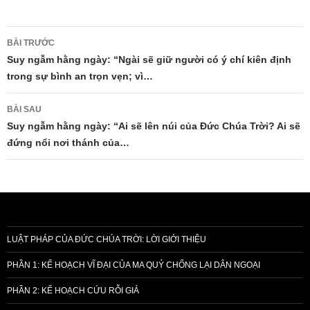
Điều
BÀI TRƯỚC
hướng
Suy ngẫm hằng ngày: “Ngài sẽ giữ người có ý chí kiên định
trong sự bình an trọn vẹn; vì…
bài
viết
BÀI SAU
Suy ngẫm hằng ngày: “Ai sẽ lên núi của Đức Chúa Trời? Ai sẽ
đứng nổi nơi thánh của…
LUẬT PHÁP CỦA ĐỨC CHÚA TRỜI: LỜI GIỚI THIỆU
PHẦN 1: KẾ HOẠCH VĨ ĐẠI CỦA MA QUỶ CHỐNG LẠI DÂN NGOẠI
PHẦN 2: KẾ HOẠCH CỨU RỖI GIẢ