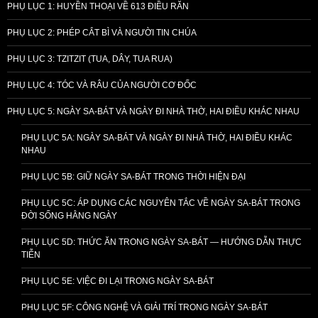
PHỤ LỤC 1: HUYỀN THOẠI VỀ 613 ĐIỀU RĂN
PHỤ LỤC 2: PHÉP CẮT BÌ VÀ NGƯỜI TIN CHÚA
PHỤ LỤC 3: TZITZIT (TUA, DÂY, TUA RUA)
PHỤ LỤC 4: TÓC VÀ RÂU CỦA NGƯỜI CƠ ĐỐC
PHỤ LỤC 5: NGÀY SA-BÁT VÀ NGÀY ĐI NHÀ THỜ, HAI ĐIỀU KHÁC NHAU
PHỤ LỤC 5A: NGÀY SA-BÁT VÀ NGÀY ĐI NHÀ THỜ, HAI ĐIỀU KHÁC
NHAU
PHỤ LỤC 5B: GIỮ NGÀY SA-BÁT TRONG THỜI HIỆN ĐẠI
PHỤ LỤC 5C: ÁP DỤNG CÁC NGUYÊN TẮC VỀ NGÀY SA-BÁT TRONG
ĐỜI SỐNG HẰNG NGÀY
PHỤ LỤC 5D: THỨC ĂN TRONG NGÀY SA-BÁT — HƯỚNG DẪN THỰC
TIỄN
PHỤ LỤC 5E: VIỆC ĐI LẠI TRONG NGÀY SA-BÁT
PHỤ LỤC 5F: CÔNG NGHỆ VÀ GIẢI TRÍ TRONG NGÀY SA-BÁT