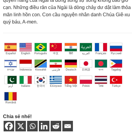
quyền năng của Ngài là dòng sông sự sống không bao giờ
cạn. Những điều răn của Ngài là dòng chảy dư dật làm thỏa
mãn linh hồn con. Con cầu nguyện nhân danh Chúa Giê-xu
quý báu, A-men.
Español
English
Português
中文
हिंदी
العربية
Français
Русский
עברית
Indonesia
Kiswahili
فارسی
Deutsch
日本語
বাংলা
Tagalog
اُردو
Italiano
한국어
Ελληνικά
Tiếng Việt
Polski
ไทย
Türkçe
Română
Chia sẻ nhé!