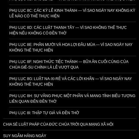
PHỤ LỤC 8C: CÁC KỲ LỄ KINH THÁNH — VÌ SAO NGÀY NAY KHÔNG KỲ
LỄ NÀO CÓ THỂ THỰC HIỆN
PHỤ LỤC 8D: CÁC LUẬT THANH TẨY — VÌ SAO KHÔNG THỂ THỰC
HIỆN NẾU KHÔNG CÓ ĐỀN THỜ
PHỤ LỤC 8E: PHẦN MƯỜI VÀ HOA LỢI ĐẦU MÙA — VÌ SAO NGÀY NAY
KHÔNG THỂ THỰC HIỆN
PHỤ LỤC 8F: NGHI THỨC TIỆC THÁNH — BỮA ĂN CUỐI CÙNG CỦA
CHÚA GIÊ-SU CHÍNH LÀ LỄ VƯỢT QUA
PHỤ LỤC 8G: LUẬT NA-XI-RÊ VÀ CÁC LỜI KHẤN — VÌ SAO NGÀY NAY
KHÔNG THỂ THỰC HIỆN
PHỤ LỤC 8H: SỰ VÂNG PHỤC MỘT PHẦN VÀ MANG TÍNH BIỂU TƯỢNG
LIÊN QUAN ĐẾN ĐỀN THỜ
PHỤ LỤC 8I: THẬP TỰ GIÁ VÀ ĐỀN THỜ
CHIA SẺ LUẬT PHÁP CỦA ĐỨC CHÚA TRỜI QUA MẠNG XÃ HỘI
SUY NGẪM HẰNG NGÀY