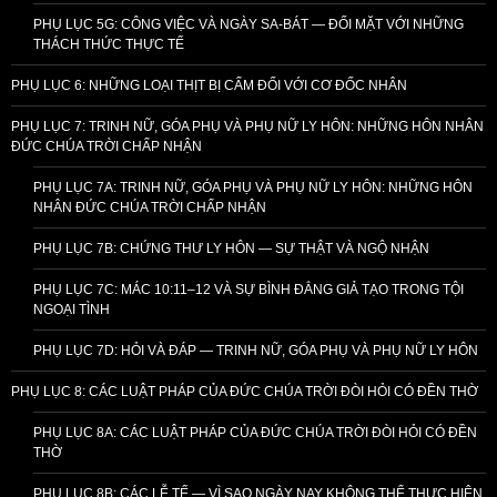
PHỤ LỤC 5G: CÔNG VIỆC VÀ NGÀY SA-BÁT — ĐỐI MẶT VỚI NHỮNG
THÁCH THỨC THỰC TẾ
PHỤ LỤC 6: NHỮNG LOẠI THỊT BỊ CẤM ĐỐI VỚI CƠ ĐỐC NHÂN
PHỤ LỤC 7: TRINH NỮ, GÓA PHỤ VÀ PHỤ NỮ LY HÔN: NHỮNG HÔN NHÂN
ĐỨC CHÚA TRỜI CHẤP NHẬN
PHỤ LỤC 7A: TRINH NỮ, GÓA PHỤ VÀ PHỤ NỮ LY HÔN: NHỮNG HÔN
NHÂN ĐỨC CHÚA TRỜI CHẤP NHẬN
PHỤ LỤC 7B: CHỨNG THƯ LY HÔN — SỰ THẬT VÀ NGỘ NHẬN
PHỤ LỤC 7C: MÁC 10:11–12 VÀ SỰ BÌNH ĐẲNG GIẢ TẠO TRONG TỘI
NGOẠI TÌNH
PHỤ LỤC 7D: HỎI VÀ ĐÁP — TRINH NỮ, GÓA PHỤ VÀ PHỤ NỮ LY HÔN
PHỤ LỤC 8: CÁC LUẬT PHÁP CỦA ĐỨC CHÚA TRỜI ĐÒI HỎI CÓ ĐỀN THỜ
PHỤ LỤC 8A: CÁC LUẬT PHÁP CỦA ĐỨC CHÚA TRỜI ĐÒI HỎI CÓ ĐỀN
THỜ
PHỤ LỤC 8B: CÁC LỄ TẾ — VÌ SAO NGÀY NAY KHÔNG THỂ THỰC HIỆN