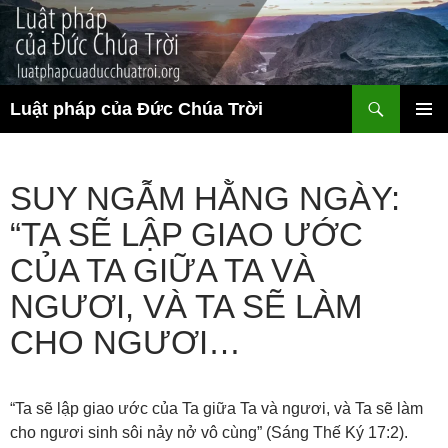
Chuyển
đến
nội
dung
Tìm
Luật pháp của Đức Chúa Trời
kiếm
TRÌNH
ĐƠN CƠ
SỞ
SUY NGẪM HẰNG NGÀY:
“TA SẼ LẬP GIAO ƯỚC
CỦA TA GIỮA TA VÀ
NGƯƠI, VÀ TA SẼ LÀM
CHO NGƯƠI…
“Ta sẽ lập giao ước của Ta giữa Ta và ngươi, và Ta sẽ làm
cho ngươi sinh sôi nảy nở vô cùng” (Sáng Thế Ký 17:2).