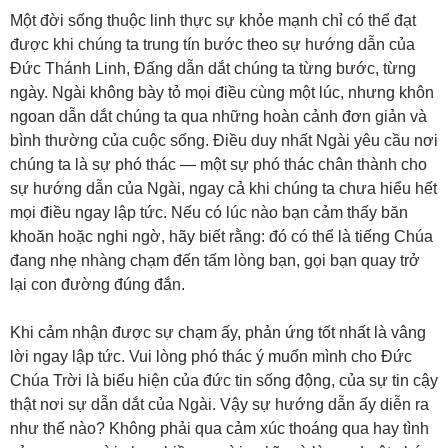
Một đời sống thuộc linh thực sự khỏe mạnh chỉ có thể đạt
được khi chúng ta trung tín bước theo sự hướng dẫn của
Đức Thánh Linh, Đấng dẫn dắt chúng ta từng bước, từng
ngày. Ngài không bày tỏ mọi điều cùng một lúc, nhưng khôn
ngoan dẫn dắt chúng ta qua những hoàn cảnh đơn giản và
bình thường của cuộc sống. Điều duy nhất Ngài yêu cầu nơi
chúng ta là sự phó thác — một sự phó thác chân thành cho
sự hướng dẫn của Ngài, ngay cả khi chúng ta chưa hiểu hết
mọi điều ngay lập tức. Nếu có lúc nào bạn cảm thấy băn
khoăn hoặc nghi ngờ, hãy biết rằng: đó có thể là tiếng Chúa
đang nhẹ nhàng chạm đến tấm lòng bạn, gọi bạn quay trở
lại con đường đúng đắn.
Khi cảm nhận được sự chạm ấy, phản ứng tốt nhất là vâng
lời ngay lập tức. Vui lòng phó thác ý muốn mình cho Đức
Chúa Trời là biểu hiện của đức tin sống động, của sự tin cậy
thật nơi sự dẫn dắt của Ngài. Vậy sự hướng dẫn ấy diễn ra
như thế nào? Không phải qua cảm xúc thoáng qua hay tình