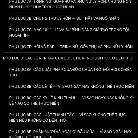
PHỤ LỤC 7A: TRINH NỮ, GÓA PHỤ VÀ PHỤ NỮ LY HÔN: NHỮNG HÔN
NHÂN ĐỨC CHÚA TRỜI CHẤP NHẬN
PHỤ LỤC 7B: CHỨNG THƯ LY HÔN — SỰ THẬT VÀ NGỘ NHẬN
PHỤ LỤC 7C: MÁC 10:11–12 VÀ SỰ BÌNH ĐẲNG GIẢ TẠO TRONG TỘI
NGOẠI TÌNH
PHỤ LỤC 7D: HỎI VÀ ĐÁP — TRINH NỮ, GÓA PHỤ VÀ PHỤ NỮ LY HÔN
PHỤ LỤC 8: CÁC LUẬT PHÁP CỦA ĐỨC CHÚA TRỜI ĐÒI HỎI CÓ ĐỀN THỜ
PHỤ LỤC 8A: CÁC LUẬT PHÁP CỦA ĐỨC CHÚA TRỜI ĐÒI HỎI CÓ ĐỀN
THỜ
PHỤ LỤC 8B: CÁC LỄ TẾ — VÌ SAO NGÀY NAY KHÔNG THỂ THỰC HIỆN
PHỤ LỤC 8C: CÁC KỲ LỄ KINH THÁNH — VÌ SAO NGÀY NAY KHÔNG KỲ
LỄ NÀO CÓ THỂ THỰC HIỆN
PHỤ LỤC 8D: CÁC LUẬT THANH TẨY — VÌ SAO KHÔNG THỂ THỰC
HIỆN NẾU KHÔNG CÓ ĐỀN THỜ
PHỤ LỤC 8E: PHẦN MƯỜI VÀ HOA LỢI ĐẦU MÙA — VÌ SAO NGÀY NAY
KHÔNG THỂ THỰC HIỆN