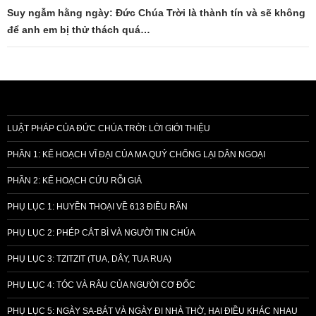
Suy ngẫm hằng ngày: Đức Chúa Trời là thành tín và sẽ không
để anh em bị thử thách quá…
LUẬT PHÁP CỦA ĐỨC CHÚA TRỜI: LỜI GIỚI THIỆU
PHẦN 1: KẾ HOẠCH VĨ ĐẠI CỦA MA QUỶ CHỐNG LẠI DÂN NGOẠI
PHẦN 2: KẾ HOẠCH CỨU RỖI GIẢ
PHỤ LỤC 1: HUYỀN THOẠI VỀ 613 ĐIỀU RĂN
PHỤ LỤC 2: PHÉP CẮT BÌ VÀ NGƯỜI TIN CHÚA
PHỤ LỤC 3: TZITZIT (TUA, DÂY, TUA RUA)
PHỤ LỤC 4: TÓC VÀ RÂU CỦA NGƯỜI CƠ ĐỐC
PHỤ LỤC 5: NGÀY SA-BÁT VÀ NGÀY ĐI NHÀ THỜ, HAI ĐIỀU KHÁC NHAU