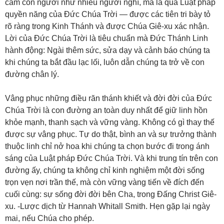
cảm con người như nhiều người nghĩ, mà là qua Luật pháp
quyền năng của Đức Chúa Trời — được các tiên tri bày tỏ
rõ ràng trong Kinh Thánh và được Chúa Giê-xu xác nhận.
Lời của Đức Chúa Trời là tiêu chuẩn mà Đức Thánh Linh
hành động: Ngài thêm sức, sửa dạy và cảnh báo chúng ta
khi chúng ta bắt đầu lạc lối, luôn dẫn chúng ta trở về con
đường chân lý.
Vâng phục những điều răn thánh khiết và đời đời của Đức
Chúa Trời là con đường an toàn duy nhất để giữ linh hồn
khỏe mạnh, thanh sạch và vững vàng. Không có gì thay thế
được sự vâng phục. Tự do thật, bình an và sự trưởng thành
thuộc linh chỉ nở hoa khi chúng ta chọn bước đi trong ánh
sáng của Luật pháp Đức Chúa Trời. Và khi trung tín trên con
đường ấy, chúng ta không chỉ kinh nghiệm một đời sống
trọn vẹn nơi trần thế, mà còn vững vàng tiến về đích đến
cuối cùng: sự sống đời đời bên Cha, trong Đấng Christ Giê-
xu. -Lược dịch từ Hannah Whitall Smith. Hẹn gặp lại ngày
mai, nếu Chúa cho phép.