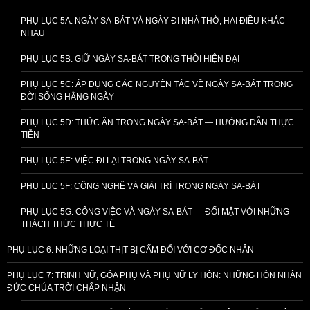
PHỤ LỤC 5A: NGÀY SA-BÁT VÀ NGÀY ĐI NHÀ THỜ, HAI ĐIỀU KHÁC
NHAU
PHỤ LỤC 5B: GIỮ NGÀY SA-BÁT TRONG THỜI HIỆN ĐẠI
PHỤ LỤC 5C: ÁP DỤNG CÁC NGUYÊN TẮC VỀ NGÀY SA-BÁT TRONG
ĐỜI SỐNG HẰNG NGÀY
PHỤ LỤC 5D: THỨC ĂN TRONG NGÀY SA-BÁT — HƯỚNG DẪN THỰC
TIỄN
PHỤ LỤC 5E: VIỆC ĐI LẠI TRONG NGÀY SA-BÁT
PHỤ LỤC 5F: CÔNG NGHỆ VÀ GIẢI TRÍ TRONG NGÀY SA-BÁT
PHỤ LỤC 5G: CÔNG VIỆC VÀ NGÀY SA-BÁT — ĐỐI MẶT VỚI NHỮNG
THÁCH THỨC THỰC TẾ
PHỤ LỤC 6: NHỮNG LOẠI THỊT BỊ CẤM ĐỐI VỚI CƠ ĐỐC NHÂN
PHỤ LỤC 7: TRINH NỮ, GÓA PHỤ VÀ PHỤ NỮ LY HÔN: NHỮNG HÔN NHÂN
ĐỨC CHÚA TRỜI CHẤP NHẬN