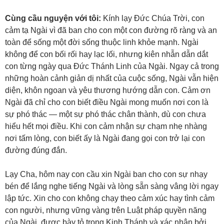
Cùng cầu nguyện với tôi:
Kính lạy Đức Chúa Trời, con
cảm tạ Ngài vì đã ban cho con một con đường rõ ràng và an
toàn để sống một đời sống thuộc linh khỏe mạnh. Ngài
không để con bối rối hay lạc lối, nhưng kiên nhẫn dẫn dắt
con từng ngày qua Đức Thánh Linh của Ngài. Ngay cả trong
những hoàn cảnh giản dị nhất của cuộc sống, Ngài vẫn hiện
diện, khôn ngoan và yêu thương hướng dẫn con. Cảm ơn
Ngài đã chỉ cho con biết điều Ngài mong muốn nơi con là
sự phó thác — một sự phó thác chân thành, dù con chưa
hiểu hết mọi điều. Khi con cảm nhận sự chạm nhẹ nhàng
nơi tấm lòng, con biết ấy là Ngài đang gọi con trở lại con
đường đúng đắn.
Lạy Cha, hôm nay con cầu xin Ngài ban cho con sự nhạy
bén để lắng nghe tiếng Ngài và lòng sẵn sàng vâng lời ngay
lập tức. Xin cho con không chạy theo cảm xúc hay tình cảm
con người, nhưng vững vàng trên Luật pháp quyền năng
của Ngài, được bày tỏ trong Kinh Thánh và xác nhận bởi