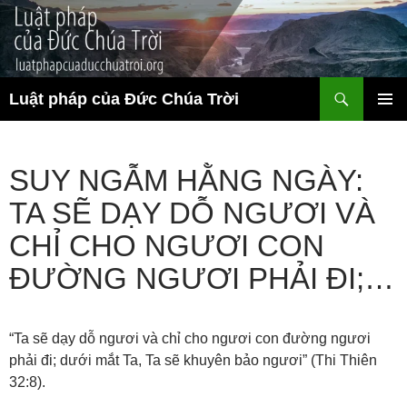
Chuyển
đến
nội
dung
Tìm
Luật pháp của Đức Chúa Trời
kiếm
TRÌNH
ĐƠN CƠ
SỞ
SUY NGẪM HẰNG NGÀY:
TA SẼ DẠY DỖ NGƯƠI VÀ
CHỈ CHO NGƯƠI CON
ĐƯỜNG NGƯƠI PHẢI ĐI;…
“Ta sẽ dạy dỗ ngươi và chỉ cho ngươi con đường ngươi
phải đi; dưới mắt Ta, Ta sẽ khuyên bảo ngươi” (Thi Thiên
32:8).