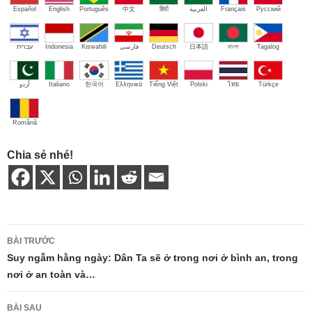
Español
English
Português
中文
हिंदी
العربية
Français
Русский
עברית
Indonesia
Kiswahili
فارسی
Deutsch
日本語
বাংলা
Tagalog
اُردو
Italiano
한국어
Ελληνικά
Tiếng Việt
Polski
ไทย
Türkçe
Română
Chia sẻ nhé!
Điều
BÀI TRƯỚC
hướng
Suy ngẫm hằng ngày: Dân Ta sẽ ở trong nơi ở bình an, trong
nơi ở an toàn và…
bài
viết
BÀI SAU