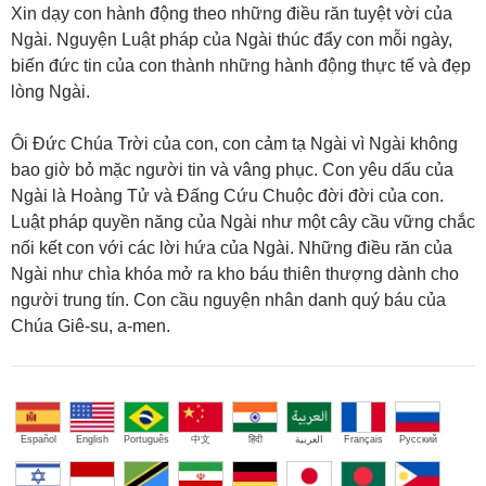
Xin dạy con hành động theo những điều răn tuyệt vời của
Ngài. Nguyện Luật pháp của Ngài thúc đẩy con mỗi ngày,
biến đức tin của con thành những hành động thực tế và đẹp
lòng Ngài.
Ôi Đức Chúa Trời của con, con cảm tạ Ngài vì Ngài không
bao giờ bỏ mặc người tin và vâng phục. Con yêu dấu của
Ngài là Hoàng Tử và Đấng Cứu Chuộc đời đời của con.
Luật pháp quyền năng của Ngài như một cây cầu vững chắc
nối kết con với các lời hứa của Ngài. Những điều răn của
Ngài như chìa khóa mở ra kho báu thiên thượng dành cho
người trung tín. Con cầu nguyện nhân danh quý báu của
Chúa Giê-su, a-men.
Español
English
Português
中文
हिंदी
العربية
Français
Русский