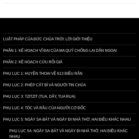
LUẬT PHÁP CỦA ĐỨC CHÚA TRỜI: LỜI GIỚI THIỆU
PHẦN 1: KẾ HOẠCH VĨ ĐẠI CỦA MA QUỶ CHỐNG LẠI DÂN NGOẠI
PHẦN 2: KẾ HOẠCH CỨU RỖI GIẢ
PHỤ LỤC 1: HUYỀN THOẠI VỀ 613 ĐIỀU RĂN
PHỤ LỤC 2: PHÉP CẮT BÌ VÀ NGƯỜI TIN CHÚA
PHỤ LỤC 3: TZITZIT (TUA, DÂY, TUA RUA)
PHỤ LỤC 4: TÓC VÀ RÂU CỦA NGƯỜI CƠ ĐỐC
PHỤ LỤC 5: NGÀY SA-BÁT VÀ NGÀY ĐI NHÀ THỜ, HAI ĐIỀU KHÁC NHAU
PHỤ LỤC 5A: NGÀY SA-BÁT VÀ NGÀY ĐI NHÀ THỜ, HAI ĐIỀU KHÁC
NHAU