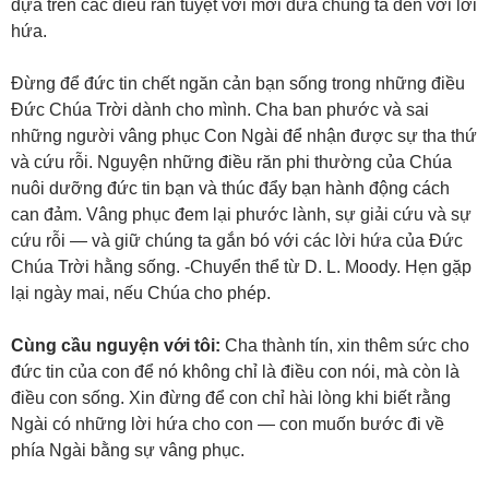
dựa trên các điều răn tuyệt vời mới đưa chúng ta đến với lời
hứa.
Đừng để đức tin chết ngăn cản bạn sống trong những điều
Đức Chúa Trời dành cho mình. Cha ban phước và sai
những người vâng phục Con Ngài để nhận được sự tha thứ
và cứu rỗi. Nguyện những điều răn phi thường của Chúa
nuôi dưỡng đức tin bạn và thúc đẩy bạn hành động cách
can đảm. Vâng phục đem lại phước lành, sự giải cứu và sự
cứu rỗi — và giữ chúng ta gắn bó với các lời hứa của Đức
Chúa Trời hằng sống. -Chuyển thể từ D. L. Moody. Hẹn gặp
lại ngày mai, nếu Chúa cho phép.
Cùng cầu nguyện với tôi:
Cha thành tín, xin thêm sức cho
đức tin của con để nó không chỉ là điều con nói, mà còn là
điều con sống. Xin đừng để con chỉ hài lòng khi biết rằng
Ngài có những lời hứa cho con — con muốn bước đi về
phía Ngài bằng sự vâng phục.