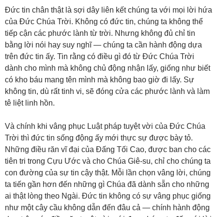
Đức tin chân thật là sợi dây liên kết chúng ta với mọi lời hứa
của Đức Chúa Trời. Không có đức tin, chúng ta không thể
tiếp cận các phước lành từ trời. Nhưng không đủ chỉ tin
bằng lời nói hay suy nghĩ — chúng ta cần hành động dựa
trên đức tin ấy. Tin rằng có điều gì đó từ Đức Chúa Trời
dành cho mình mà không chủ động nhận lấy, giống như biết
có kho báu mang tên mình mà không bao giờ đi lấy. Sự
không tin, dù rất tinh vi, sẽ đóng cửa các phước lành và làm
tê liệt linh hồn.
Và chính khi vâng phục Luật pháp tuyệt vời của Đức Chúa
Trời thì đức tin sống động ấy mới thực sự được bày tỏ.
Những điều răn vĩ đại của Đấng Tối Cao, được ban cho các
tiên tri trong Cựu Ước và cho Chúa Giê-su, chỉ cho chúng ta
con đường của sự tin cậy thật. Mỗi lần chọn vâng lời, chúng
ta tiến gần hơn đến những gì Chúa đã dành sẵn cho những
ai thật lòng theo Ngài. Đức tin không có sự vâng phục giống
như một cây cầu không dẫn đến đâu cả — chính hành động