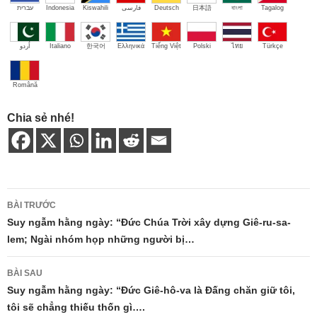
עברית
Indonesia
Kiswahili
فارسی
Deutsch
日本語
বাংলা
Tagalog
اُردو
Italiano
한국어
Ελληνικά
Tiếng Việt
Polski
ไทย
Türkçe
Română
Chia sẻ nhé!
Điều
BÀI TRƯỚC
hướng
Suy ngẫm hằng ngày: “Đức Chúa Trời xây dựng Giê-ru-sa-
lem; Ngài nhóm họp những người bị…
bài
viết
BÀI SAU
Suy ngẫm hằng ngày: “Đức Giê-hô-va là Đấng chăn giữ tôi,
tôi sẽ chẳng thiếu thốn gì….