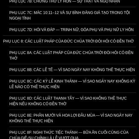
PHỤ LỤC 7B: CHỨNG THƯ LY HÔN — SỰ THẬT VÀ NGỘ NHẬN
PHỤ LỤC 7C: MÁC 10:11–12 VÀ SỰ BÌNH ĐẲNG GIẢ TẠO TRONG TỘI
NGOẠI TÌNH
PHỤ LỤC 7D: HỎI VÀ ĐÁP — TRINH NỮ, GÓA PHỤ VÀ PHỤ NỮ LY HÔN
PHỤ LỤC 8: CÁC LUẬT PHÁP CỦA ĐỨC CHÚA TRỜI ĐÒI HỎI CÓ ĐỀN THỜ
PHỤ LỤC 8A: CÁC LUẬT PHÁP CỦA ĐỨC CHÚA TRỜI ĐÒI HỎI CÓ ĐỀN
THỜ
PHỤ LỤC 8B: CÁC LỄ TẾ — VÌ SAO NGÀY NAY KHÔNG THỂ THỰC HIỆN
PHỤ LỤC 8C: CÁC KỲ LỄ KINH THÁNH — VÌ SAO NGÀY NAY KHÔNG KỲ
LỄ NÀO CÓ THỂ THỰC HIỆN
PHỤ LỤC 8D: CÁC LUẬT THANH TẨY — VÌ SAO KHÔNG THỂ THỰC
HIỆN NẾU KHÔNG CÓ ĐỀN THỜ
PHỤ LỤC 8E: PHẦN MƯỜI VÀ HOA LỢI ĐẦU MÙA — VÌ SAO NGÀY NAY
KHÔNG THỂ THỰC HIỆN
PHỤ LỤC 8F: NGHI THỨC TIỆC THÁNH — BỮA ĂN CUỐI CÙNG CỦA
CHÚA GIÊ-SU CHÍNH LÀ LỄ VƯỢT QUA