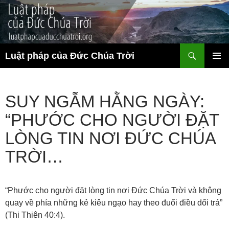
Chuyển
đến
nội
dung
Tìm
Luật pháp của Đức Chúa Trời
kiếm
TRÌNH
ĐƠN CƠ
SỞ
SUY NGẪM HẰNG NGÀY:
“PHƯỚC CHO NGƯỜI ĐẶT
LÒNG TIN NƠI ĐỨC CHÚA
TRỜI…
“Phước cho người đặt lòng tin nơi Đức Chúa Trời và không
quay về phía những kẻ kiêu ngạo hay theo đuổi điều dối trá”
(Thi Thiên 40:4).