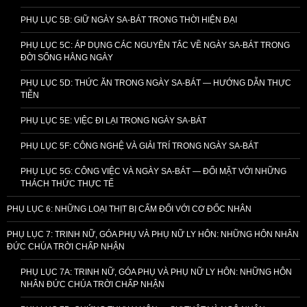
PHỤ LỤC 5B: GIỮ NGÀY SA-BÁT TRONG THỜI HIỆN ĐẠI
PHỤ LỤC 5C: ÁP DỤNG CÁC NGUYÊN TẮC VỀ NGÀY SA-BÁT TRONG
ĐỜI SỐNG HẰNG NGÀY
PHỤ LỤC 5D: THỨC ĂN TRONG NGÀY SA-BÁT — HƯỚNG DẪN THỰC
TIỄN
PHỤ LỤC 5E: VIỆC ĐI LẠI TRONG NGÀY SA-BÁT
PHỤ LỤC 5F: CÔNG NGHỆ VÀ GIẢI TRÍ TRONG NGÀY SA-BÁT
PHỤ LỤC 5G: CÔNG VIỆC VÀ NGÀY SA-BÁT — ĐỐI MẶT VỚI NHỮNG
THÁCH THỨC THỰC TẾ
PHỤ LỤC 6: NHỮNG LOẠI THỊT BỊ CẤM ĐỐI VỚI CƠ ĐỐC NHÂN
PHỤ LỤC 7: TRINH NỮ, GÓA PHỤ VÀ PHỤ NỮ LY HÔN: NHỮNG HÔN NHÂN
ĐỨC CHÚA TRỜI CHẤP NHẬN
PHỤ LỤC 7A: TRINH NỮ, GÓA PHỤ VÀ PHỤ NỮ LY HÔN: NHỮNG HÔN
NHÂN ĐỨC CHÚA TRỜI CHẤP NHẬN