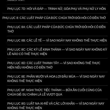
PHỤ LỤC 7D: HỎI VÀ ĐÁP — TRINH NỮ, GÓA PHỤ VÀ PHỤ NỮ LY HÔN
PHỤ LỤC 8: CÁC LUẬT PHÁP CỦA ĐỨC CHÚA TRỜI ĐÒI HỎI CÓ ĐỀN THỜ
PHỤ LỤC 8A: CÁC LUẬT PHÁP CỦA ĐỨC CHÚA TRỜI ĐÒI HỎI CÓ ĐỀN
THỜ
PHỤ LỤC 8B: CÁC LỄ TẾ — VÌ SAO NGÀY NAY KHÔNG THỂ THỰC HIỆN
PHỤ LỤC 8C: CÁC KỲ LỄ KINH THÁNH — VÌ SAO NGÀY NAY KHÔNG KỲ
LỄ NÀO CÓ THỂ THỰC HIỆN
PHỤ LỤC 8D: CÁC LUẬT THANH TẨY — VÌ SAO KHÔNG THỂ THỰC
HIỆN NẾU KHÔNG CÓ ĐỀN THỜ
PHỤ LỤC 8E: PHẦN MƯỜI VÀ HOA LỢI ĐẦU MÙA — VÌ SAO NGÀY NAY
KHÔNG THỂ THỰC HIỆN
PHỤ LỤC 8F: NGHI THỨC TIỆC THÁNH — BỮA ĂN CUỐI CÙNG CỦA
CHÚA GIÊ-SU CHÍNH LÀ LỄ VƯỢT QUA
PHỤ LỤC 8G: LUẬT NA-XI-RÊ VÀ CÁC LỜI KHẤN — VÌ SAO NGÀY NAY
KHÔNG THỂ THỰC HIỆN