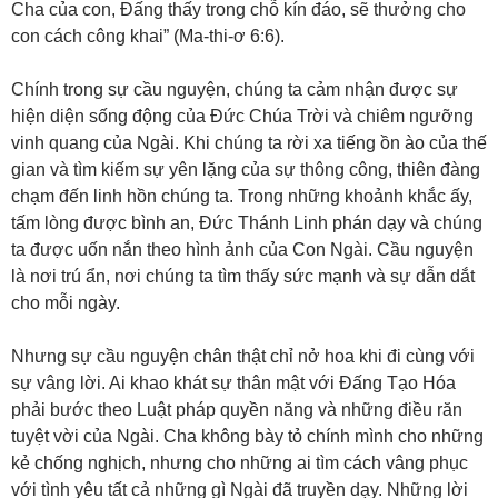
Cha của con, Đấng thấy trong chỗ kín đáo, sẽ thưởng cho
con cách công khai” (Ma-thi-ơ 6:6).
Chính trong sự cầu nguyện, chúng ta cảm nhận được sự
hiện diện sống động của Đức Chúa Trời và chiêm ngưỡng
vinh quang của Ngài. Khi chúng ta rời xa tiếng ồn ào của thế
gian và tìm kiếm sự yên lặng của sự thông công, thiên đàng
chạm đến linh hồn chúng ta. Trong những khoảnh khắc ấy,
tấm lòng được bình an, Đức Thánh Linh phán dạy và chúng
ta được uốn nắn theo hình ảnh của Con Ngài. Cầu nguyện
là nơi trú ẩn, nơi chúng ta tìm thấy sức mạnh và sự dẫn dắt
cho mỗi ngày.
Nhưng sự cầu nguyện chân thật chỉ nở hoa khi đi cùng với
sự vâng lời. Ai khao khát sự thân mật với Đấng Tạo Hóa
phải bước theo Luật pháp quyền năng và những điều răn
tuyệt vời của Ngài. Cha không bày tỏ chính mình cho những
kẻ chống nghịch, nhưng cho những ai tìm cách vâng phục
với tình yêu tất cả những gì Ngài đã truyền dạy. Những lời