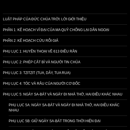
LUẬT PHÁP CỦA ĐỨC CHÚA TRỜI: LỜI GIỚI THIỆU
PHẦN 1: KẾ HOẠCH VĨ ĐẠI CỦA MA QUỶ CHỐNG LẠI DÂN NGOẠI
PHẦN 2: KẾ HOẠCH CỨU RỖI GIẢ
PHỤ LỤC 1: HUYỀN THOẠI VỀ 613 ĐIỀU RĂN
PHỤ LỤC 2: PHÉP CẮT BÌ VÀ NGƯỜI TIN CHÚA
PHỤ LỤC 3: TZITZIT (TUA, DÂY, TUA RUA)
PHỤ LỤC 4: TÓC VÀ RÂU CỦA NGƯỜI CƠ ĐỐC
PHỤ LỤC 5: NGÀY SA-BÁT VÀ NGÀY ĐI NHÀ THỜ, HAI ĐIỀU KHÁC NHAU
PHỤ LỤC 5A: NGÀY SA-BÁT VÀ NGÀY ĐI NHÀ THỜ, HAI ĐIỀU KHÁC
NHAU
PHỤ LỤC 5B: GIỮ NGÀY SA-BÁT TRONG THỜI HIỆN ĐẠI