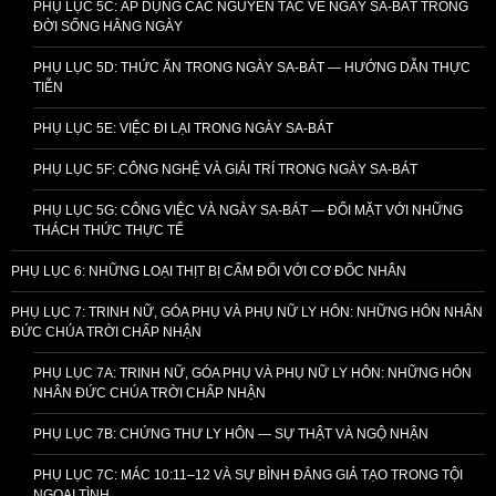
PHỤ LỤC 5C: ÁP DỤNG CÁC NGUYÊN TẮC VỀ NGÀY SA-BÁT TRONG
ĐỜI SỐNG HẰNG NGÀY
PHỤ LỤC 5D: THỨC ĂN TRONG NGÀY SA-BÁT — HƯỚNG DẪN THỰC
TIỄN
PHỤ LỤC 5E: VIỆC ĐI LẠI TRONG NGÀY SA-BÁT
PHỤ LỤC 5F: CÔNG NGHỆ VÀ GIẢI TRÍ TRONG NGÀY SA-BÁT
PHỤ LỤC 5G: CÔNG VIỆC VÀ NGÀY SA-BÁT — ĐỐI MẶT VỚI NHỮNG
THÁCH THỨC THỰC TẾ
PHỤ LỤC 6: NHỮNG LOẠI THỊT BỊ CẤM ĐỐI VỚI CƠ ĐỐC NHÂN
PHỤ LỤC 7: TRINH NỮ, GÓA PHỤ VÀ PHỤ NỮ LY HÔN: NHỮNG HÔN NHÂN
ĐỨC CHÚA TRỜI CHẤP NHẬN
PHỤ LỤC 7A: TRINH NỮ, GÓA PHỤ VÀ PHỤ NỮ LY HÔN: NHỮNG HÔN
NHÂN ĐỨC CHÚA TRỜI CHẤP NHẬN
PHỤ LỤC 7B: CHỨNG THƯ LY HÔN — SỰ THẬT VÀ NGỘ NHẬN
PHỤ LỤC 7C: MÁC 10:11–12 VÀ SỰ BÌNH ĐẲNG GIẢ TẠO TRONG TỘI
NGOẠI TÌNH