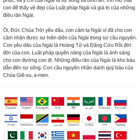
phục, và ý chỉ của Ngài là sự sống và bình an. Xin mở mắt
con để thấy vẻ đẹp của Luật pháp Ngài và giá trị của những
điều răn Ngài.
Ôi, Đức Chúa Trời yêu dấu, con cảm tạ Ngài vì đã cho con
cảm nhận được sự hiện diện của Ngài trong sự cầu nguyện.
Con yêu dấu của Ngài là Hoàng Tử và Đấng Cứu Rỗi đời
đời của con. Luật pháp quyền năng của Ngài là ánh sáng
cho con đường con đi. Những điều răn của Ngài là kho báu
dẫn đến sự sống. Con cầu nguyện nhân danh quý báu của
Chúa Giê-su, a-men.
Español
English
Português
中文
हिंदी
العربية
Français
Русский
עברית
Indonesia
Kiswahili
فارسی
Deutsch
日本語
বাংলা
Tagalog