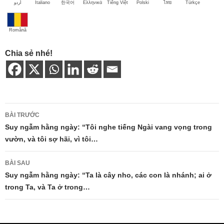
اُردو
Italiano
한국어
Ελληνικά
Tiếng Việt
Polski
ไทย
Türkçe
Română
Chia sẻ nhé!
Điều
BÀI TRƯỚC
hướng
Suy ngẫm hằng ngày: “Tôi nghe tiếng Ngài vang vọng trong
vườn, và tôi sợ hãi, vì tôi…
bài
viết
BÀI SAU
Suy ngẫm hằng ngày: “Ta là cây nho, các con là nhánh; ai ở
trong Ta, và Ta ở trong…