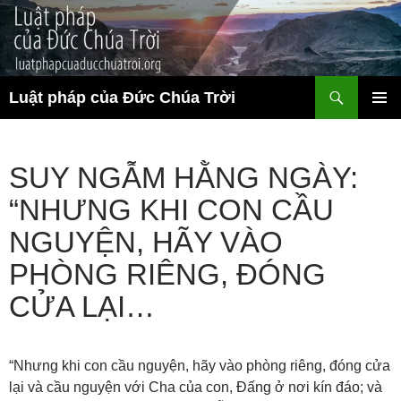
Chuyển
đến
nội
dung
Tìm
Luật pháp của Đức Chúa Trời
kiếm
TRÌNH
ĐƠN CƠ
SỞ
SUY NGẪM HẰNG NGÀY:
“NHƯNG KHI CON CẦU
NGUYỆN, HÃY VÀO
PHÒNG RIÊNG, ĐÓNG
CỬA LẠI…
“Nhưng khi con cầu nguyện, hãy vào phòng riêng, đóng cửa
lại và cầu nguyện với Cha của con, Đấng ở nơi kín đáo; và