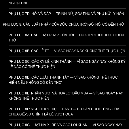
NGOẠI TÌNH
PHỤ LỤC 7D: HỎI VÀ ĐÁP — TRINH NỮ, GÓA PHỤ VÀ PHỤ NỮ LY HÔN
PHỤ LỤC 8: CÁC LUẬT PHÁP CỦA ĐỨC CHÚA TRỜI ĐÒI HỎI CÓ ĐỀN THỜ
PHỤ LỤC 8A: CÁC LUẬT PHÁP CỦA ĐỨC CHÚA TRỜI ĐÒI HỎI CÓ ĐỀN
THỜ
PHỤ LỤC 8B: CÁC LỄ TẾ — VÌ SAO NGÀY NAY KHÔNG THỂ THỰC HIỆN
PHỤ LỤC 8C: CÁC KỲ LỄ KINH THÁNH — VÌ SAO NGÀY NAY KHÔNG KỲ
LỄ NÀO CÓ THỂ THỰC HIỆN
PHỤ LỤC 8D: CÁC LUẬT THANH TẨY — VÌ SAO KHÔNG THỂ THỰC
HIỆN NẾU KHÔNG CÓ ĐỀN THỜ
PHỤ LỤC 8E: PHẦN MƯỜI VÀ HOA LỢI ĐẦU MÙA — VÌ SAO NGÀY NAY
KHÔNG THỂ THỰC HIỆN
PHỤ LỤC 8F: NGHI THỨC TIỆC THÁNH — BỮA ĂN CUỐI CÙNG CỦA
CHÚA GIÊ-SU CHÍNH LÀ LỄ VƯỢT QUA
PHỤ LỤC 8G: LUẬT NA-XI-RÊ VÀ CÁC LỜI KHẤN — VÌ SAO NGÀY NAY