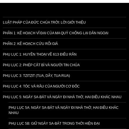
LUẬT PHÁP CỦA ĐỨC CHÚA TRỜI: LỜI GIỚI THIỆU
PHẦN 1: KẾ HOẠCH VĨ ĐẠI CỦA MA QUỶ CHỐNG LẠI DÂN NGOẠI
PHẦN 2: KẾ HOẠCH CỨU RỖI GIẢ
PHỤ LỤC 1: HUYỀN THOẠI VỀ 613 ĐIỀU RĂN
PHỤ LỤC 2: PHÉP CẮT BÌ VÀ NGƯỜI TIN CHÚA
PHỤ LỤC 3: TZITZIT (TUA, DÂY, TUA RUA)
PHỤ LỤC 4: TÓC VÀ RÂU CỦA NGƯỜI CƠ ĐỐC
PHỤ LỤC 5: NGÀY SA-BÁT VÀ NGÀY ĐI NHÀ THỜ, HAI ĐIỀU KHÁC NHAU
PHỤ LỤC 5A: NGÀY SA-BÁT VÀ NGÀY ĐI NHÀ THỜ, HAI ĐIỀU KHÁC
NHAU
PHỤ LỤC 5B: GIỮ NGÀY SA-BÁT TRONG THỜI HIỆN ĐẠI