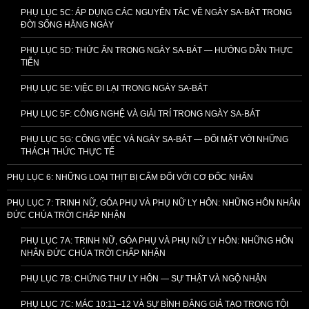
PHỤ LỤC 5C: ÁP DỤNG CÁC NGUYÊN TẮC VỀ NGÀY SA-BÁT TRONG
ĐỜI SỐNG HẰNG NGÀY
PHỤ LỤC 5D: THỨC ĂN TRONG NGÀY SA-BÁT — HƯỚNG DẪN THỰC
TIỄN
PHỤ LỤC 5E: VIỆC ĐI LẠI TRONG NGÀY SA-BÁT
PHỤ LỤC 5F: CÔNG NGHỆ VÀ GIẢI TRÍ TRONG NGÀY SA-BÁT
PHỤ LỤC 5G: CÔNG VIỆC VÀ NGÀY SA-BÁT — ĐỐI MẶT VỚI NHỮNG
THÁCH THỨC THỰC TẾ
PHỤ LỤC 6: NHỮNG LOẠI THỊT BỊ CẤM ĐỐI VỚI CƠ ĐỐC NHÂN
PHỤ LỤC 7: TRINH NỮ, GÓA PHỤ VÀ PHỤ NỮ LY HÔN: NHỮNG HÔN NHÂN
ĐỨC CHÚA TRỜI CHẤP NHẬN
PHỤ LỤC 7A: TRINH NỮ, GÓA PHỤ VÀ PHỤ NỮ LY HÔN: NHỮNG HÔN
NHÂN ĐỨC CHÚA TRỜI CHẤP NHẬN
PHỤ LỤC 7B: CHỨNG THƯ LY HÔN — SỰ THẬT VÀ NGỘ NHẬN
PHỤ LỤC 7C: MÁC 10:11–12 VÀ SỰ BÌNH ĐẲNG GIẢ TẠO TRONG TỘI