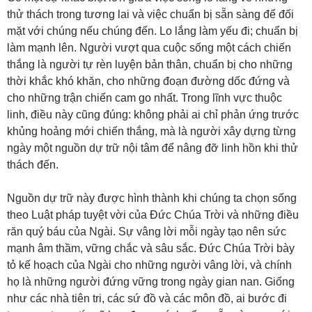
thử thách trong tương lai và việc chuẩn bị sẵn sàng để đối
mặt với chúng nếu chúng đến. Lo lắng làm yếu đi; chuẩn bị
làm mạnh lên. Người vượt qua cuộc sống một cách chiến
thắng là người tự rèn luyện bản thân, chuẩn bị cho những
thời khắc khó khăn, cho những đoạn đường dốc đứng và
cho những trận chiến cam go nhất. Trong lĩnh vực thuộc
linh, điều này cũng đúng: không phải ai chỉ phản ứng trước
khủng hoảng mới chiến thắng, mà là người xây dựng từng
ngày một nguồn dự trữ nội tâm để nâng đỡ linh hồn khi thử
thách đến.
Nguồn dự trữ này được hình thành khi chúng ta chọn sống
theo Luật pháp tuyệt vời của Đức Chúa Trời và những điều
răn quý báu của Ngài. Sự vâng lời mỗi ngày tạo nên sức
mạnh âm thầm, vững chắc và sâu sắc. Đức Chúa Trời bày
tỏ kế hoạch của Ngài cho những người vâng lời, và chính
họ là những người đứng vững trong ngày gian nan. Giống
như các nhà tiên tri, các sứ đồ và các môn đồ, ai bước đi