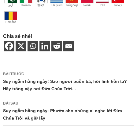
اُردو
Italiano
한국어
Ελληνικά
Tiếng Việt
Polski
ไทย
Türkçe
Română
Chia sẻ nhé!
Điều
BÀI TRƯỚC
hướng
Suy ngẫm hằng ngày: Sao ngươi buồn bã, hỡi linh hồn ta?
Hãy trông cậy nơi Đức Chúa Trời…
bài
viết
BÀI SAU
Suy ngẫm hằng ngày: Phước cho những ai nghe lời Đức
Chúa Trời và giữ lấy