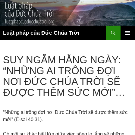
Chuyển
đến
nội
dung
Tìm
Luật pháp của Đức Chúa Trời
kiếm
TRÌNH
ĐƠN CƠ
SỞ
SUY NGẪM HẰNG NGÀY:
“NHỮNG AI TRÔNG ĐỢI
NƠI ĐỨC CHÚA TRỜI SẼ
ĐƯỢC THÊM SỨC MỚI”…
“Những ai trông đợi nơi Đức Chúa Trời sẽ được thêm sức
mới” (Ê-sai 40:31).
Có một sự khác biệt lớn giữa việc sống lo lắng về những