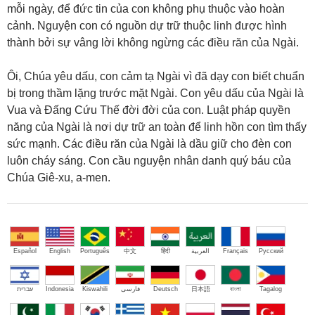
mỗi ngày, để đức tin của con không phụ thuộc vào hoàn
cảnh. Nguyện con có nguồn dự trữ thuộc linh được hình
thành bởi sự vâng lời không ngừng các điều răn của Ngài.
Ôi, Chúa yêu dấu, con cảm tạ Ngài vì đã dạy con biết chuẩn
bị trong thầm lặng trước mặt Ngài. Con yêu dấu của Ngài là
Vua và Đấng Cứu Thế đời đời của con. Luật pháp quyền
năng của Ngài là nơi dự trữ an toàn để linh hồn con tìm thấy
sức mạnh. Các điều răn của Ngài là dầu giữ cho đèn con
luôn cháy sáng. Con cầu nguyện nhân danh quý báu của
Chúa Giê-xu, a-men.
Español
English
Português
中文
हिंदी
العربية
Français
Русский
עברית
Indonesia
Kiswahili
فارسی
Deutsch
日本語
বাংলা
Tagalog