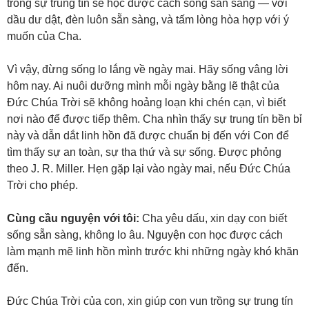
trong sự trung tín sẽ học được cách sống sẵn sàng — với
dầu dư dật, đèn luôn sẵn sàng, và tấm lòng hòa hợp với ý
muốn của Cha.
Vì vậy, đừng sống lo lắng về ngày mai. Hãy sống vâng lời
hôm nay. Ai nuôi dưỡng mình mỗi ngày bằng lẽ thật của
Đức Chúa Trời sẽ không hoảng loạn khi chén cạn, vì biết
nơi nào để được tiếp thêm. Cha nhìn thấy sự trung tín bền bỉ
này và dẫn dắt linh hồn đã được chuẩn bị đến với Con để
tìm thấy sự an toàn, sự tha thứ và sự sống. Được phỏng
theo J. R. Miller. Hẹn gặp lại vào ngày mai, nếu Đức Chúa
Trời cho phép.
Cùng cầu nguyện với tôi:
Cha yêu dấu, xin dạy con biết
sống sẵn sàng, không lo âu. Nguyện con học được cách
làm mạnh mẽ linh hồn mình trước khi những ngày khó khăn
đến.
Đức Chúa Trời của con, xin giúp con vun trồng sự trung tín