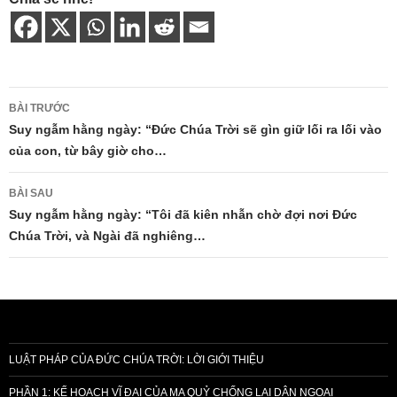
Điều
BÀI TRƯỚC
hướng
Suy ngẫm hằng ngày: “Đức Chúa Trời sẽ gìn giữ lối ra lối vào
của con, từ bây giờ cho…
bài
viết
BÀI SAU
Suy ngẫm hằng ngày: “Tôi đã kiên nhẫn chờ đợi nơi Đức
Chúa Trời, và Ngài đã nghiêng…
LUẬT PHÁP CỦA ĐỨC CHÚA TRỜI: LỜI GIỚI THIỆU
PHẦN 1: KẾ HOẠCH VĨ ĐẠI CỦA MA QUỶ CHỐNG LẠI DÂN NGOẠI