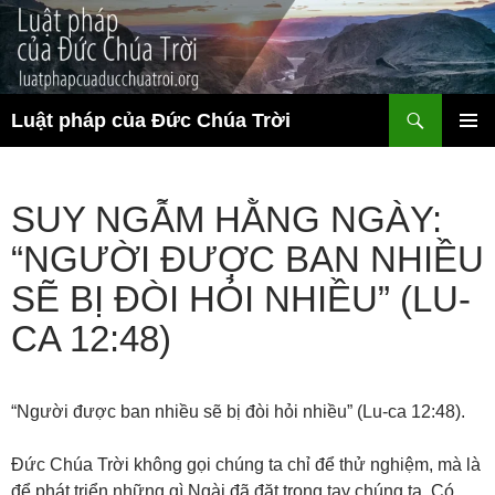
Chuyển
đến
nội
dung
Tìm
Luật pháp của Đức Chúa Trời
kiếm
TRÌNH
ĐƠN CƠ
SỞ
SUY NGẪM HẰNG NGÀY:
“NGƯỜI ĐƯỢC BAN NHIỀU
SẼ BỊ ĐÒI HỎI NHIỀU” (LU-
CA 12:48)
“Người được ban nhiều sẽ bị đòi hỏi nhiều” (Lu-ca 12:48).
Đức Chúa Trời không gọi chúng ta chỉ để thử nghiệm, mà là
để phát triển những gì Ngài đã đặt trong tay chúng ta. Có