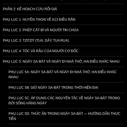
PHẦN 2: KẾ HOẠCH CỨU RỖI GIẢ
PHỤ LỤC 1: HUYỀN THOẠI VỀ 613 ĐIỀU RĂN
PHỤ LỤC 2: PHÉP CẮT BÌ VÀ NGƯỜI TIN CHÚA
PHỤ LỤC 3: TZITZIT (TUA, DÂY, TUA RUA)
PHỤ LỤC 4: TÓC VÀ RÂU CỦA NGƯỜI CƠ ĐỐC
PHỤ LỤC 5: NGÀY SA-BÁT VÀ NGÀY ĐI NHÀ THỜ, HAI ĐIỀU KHÁC NHAU
PHỤ LỤC 5A: NGÀY SA-BÁT VÀ NGÀY ĐI NHÀ THỜ, HAI ĐIỀU KHÁC
NHAU
PHỤ LỤC 5B: GIỮ NGÀY SA-BÁT TRONG THỜI HIỆN ĐẠI
PHỤ LỤC 5C: ÁP DỤNG CÁC NGUYÊN TẮC VỀ NGÀY SA-BÁT TRONG
ĐỜI SỐNG HẰNG NGÀY
PHỤ LỤC 5D: THỨC ĂN TRONG NGÀY SA-BÁT — HƯỚNG DẪN THỰC
TIỄN