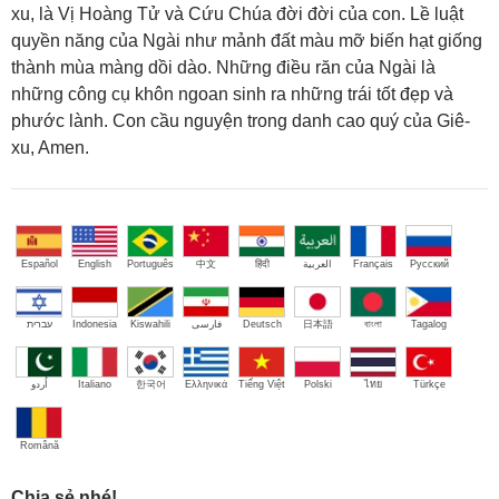
xu, là Vị Hoàng Tử và Cứu Chúa đời đời của con. Lề luật
quyền năng của Ngài như mảnh đất màu mỡ biến hạt giống
thành mùa màng dồi dào. Những điều răn của Ngài là
những công cụ khôn ngoan sinh ra những trái tốt đẹp và
phước lành. Con cầu nguyện trong danh cao quý của Giê-
xu, Amen.
Español
English
Português
中文
हिंदी
العربية
Français
Русский
עברית
Indonesia
Kiswahili
فارسی
Deutsch
日本語
বাংলা
Tagalog
اُردو
Italiano
한국어
Ελληνικά
Tiếng Việt
Polski
ไทย
Türkçe
Română
Chia sẻ nhé!