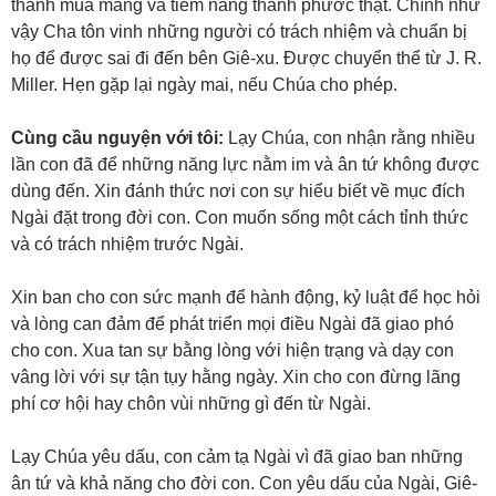
thành mùa màng và tiềm năng thành phước thật. Chính như
vậy Cha tôn vinh những người có trách nhiệm và chuẩn bị
họ để được sai đi đến bên Giê-xu. Được chuyển thể từ J. R.
Miller. Hẹn gặp lại ngày mai, nếu Chúa cho phép.
Cùng cầu nguyện với tôi:
Lạy Chúa, con nhận rằng nhiều
lần con đã để những năng lực nằm im và ân tứ không được
dùng đến. Xin đánh thức nơi con sự hiểu biết về mục đích
Ngài đặt trong đời con. Con muốn sống một cách tỉnh thức
và có trách nhiệm trước Ngài.
Xin ban cho con sức mạnh để hành động, kỷ luật để học hỏi
và lòng can đảm để phát triển mọi điều Ngài đã giao phó
cho con. Xua tan sự bằng lòng với hiện trạng và dạy con
vâng lời với sự tận tụy hằng ngày. Xin cho con đừng lãng
phí cơ hội hay chôn vùi những gì đến từ Ngài.
Lạy Chúa yêu dấu, con cảm tạ Ngài vì đã giao ban những
ân tứ và khả năng cho đời con. Con yêu dấu của Ngài, Giê-