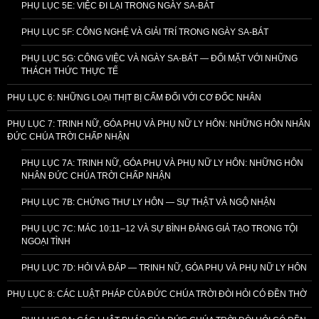
PHỤ LỤC 5E: VIỆC ĐI LẠI TRONG NGÀY SA-BÁT
PHỤ LỤC 5F: CÔNG NGHỆ VÀ GIẢI TRÍ TRONG NGÀY SA-BÁT
PHỤ LỤC 5G: CÔNG VIỆC VÀ NGÀY SA-BÁT — ĐỐI MẶT VỚI NHỮNG
THÁCH THỨC THỰC TẾ
PHỤ LỤC 6: NHỮNG LOẠI THỊT BỊ CẤM ĐỐI VỚI CƠ ĐỐC NHÂN
PHỤ LỤC 7: TRINH NỮ, GÓA PHỤ VÀ PHỤ NỮ LY HÔN: NHỮNG HÔN NHÂN
ĐỨC CHÚA TRỜI CHẤP NHẬN
PHỤ LỤC 7A: TRINH NỮ, GÓA PHỤ VÀ PHỤ NỮ LY HÔN: NHỮNG HÔN
NHÂN ĐỨC CHÚA TRỜI CHẤP NHẬN
PHỤ LỤC 7B: CHỨNG THƯ LY HÔN — SỰ THẬT VÀ NGỘ NHẬN
PHỤ LỤC 7C: MÁC 10:11–12 VÀ SỰ BÌNH ĐẲNG GIẢ TẠO TRONG TỘI
NGOẠI TÌNH
PHỤ LỤC 7D: HỎI VÀ ĐÁP — TRINH NỮ, GÓA PHỤ VÀ PHỤ NỮ LY HÔN
PHỤ LỤC 8: CÁC LUẬT PHÁP CỦA ĐỨC CHÚA TRỜI ĐÒI HỎI CÓ ĐỀN THỜ