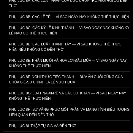
PHỤ LỤC 8A: CÁC LUẬT PHÁP CỦA ĐỨC CHÚA TRỜI ĐÒI HỎI CÓ ĐỀN
THỜ
PHỤ LỤC 8B: CÁC LỄ TẾ — VÌ SAO NGÀY NAY KHÔNG THỂ THỰC HIỆN
PHỤ LỤC 8C: CÁC KỲ LỄ KINH THÁNH — VÌ SAO NGÀY NAY KHÔNG KỲ
LỄ NÀO CÓ THỂ THỰC HIỆN
PHỤ LỤC 8D: CÁC LUẬT THANH TẨY — VÌ SAO KHÔNG THỂ THỰC
HIỆN NẾU KHÔNG CÓ ĐỀN THỜ
PHỤ LỤC 8E: PHẦN MƯỜI VÀ HOA LỢI ĐẦU MÙA — VÌ SAO NGÀY NAY
KHÔNG THỂ THỰC HIỆN
PHỤ LỤC 8F: NGHI THỨC TIỆC THÁNH — BỮA ĂN CUỐI CÙNG CỦA
CHÚA GIÊ-SU CHÍNH LÀ LỄ VƯỢT QUA
PHỤ LỤC 8G: LUẬT NA-XI-RÊ VÀ CÁC LỜI KHẤN — VÌ SAO NGÀY NAY
KHÔNG THỂ THỰC HIỆN
PHỤ LỤC 8H: SỰ VÂNG PHỤC MỘT PHẦN VÀ MANG TÍNH BIỂU TƯỢNG
LIÊN QUAN ĐẾN ĐỀN THỜ
PHỤ LỤC 8I: THẬP TỰ GIÁ VÀ ĐỀN THỜ