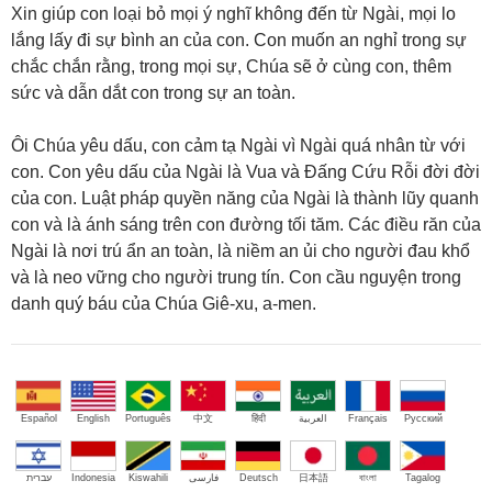
Xin giúp con loại bỏ mọi ý nghĩ không đến từ Ngài, mọi lo
lắng lấy đi sự bình an của con. Con muốn an nghỉ trong sự
chắc chắn rằng, trong mọi sự, Chúa sẽ ở cùng con, thêm
sức và dẫn dắt con trong sự an toàn.
Ôi Chúa yêu dấu, con cảm tạ Ngài vì Ngài quá nhân từ với
con. Con yêu dấu của Ngài là Vua và Đấng Cứu Rỗi đời đời
của con. Luật pháp quyền năng của Ngài là thành lũy quanh
con và là ánh sáng trên con đường tối tăm. Các điều răn của
Ngài là nơi trú ẩn an toàn, là niềm an ủi cho người đau khổ
và là neo vững cho người trung tín. Con cầu nguyện trong
danh quý báu của Chúa Giê-xu, a-men.
Español
English
Português
中文
हिंदी
العربية
Français
Русский
עברית
Indonesia
Kiswahili
فارسی
Deutsch
日本語
বাংলা
Tagalog