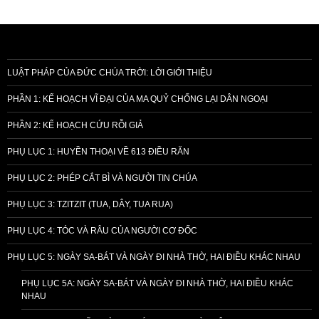
LUẬT PHÁP CỦA ĐỨC CHÚA TRỜI: LỜI GIỚI THIỆU
PHẦN 1: KẾ HOẠCH VĨ ĐẠI CỦA MA QUỶ CHỐNG LẠI DÂN NGOẠI
PHẦN 2: KẾ HOẠCH CỨU RỖI GIẢ
PHỤ LỤC 1: HUYỀN THOẠI VỀ 613 ĐIỀU RĂN
PHỤ LỤC 2: PHÉP CẮT BÌ VÀ NGƯỜI TIN CHÚA
PHỤ LỤC 3: TZITZIT (TUA, DÂY, TUA RUA)
PHỤ LỤC 4: TÓC VÀ RÂU CỦA NGƯỜI CƠ ĐỐC
PHỤ LỤC 5: NGÀY SA-BÁT VÀ NGÀY ĐI NHÀ THỜ, HAI ĐIỀU KHÁC NHAU
PHỤ LỤC 5A: NGÀY SA-BÁT VÀ NGÀY ĐI NHÀ THỜ, HAI ĐIỀU KHÁC
NHAU