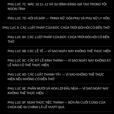
PHỤ LỤC 7C: MÁC 10:11–12 VÀ SỰ BÌNH ĐẲNG GIẢ TẠO TRONG TỘI
NGOẠI TÌNH
PHỤ LỤC 7D: HỎI VÀ ĐÁP — TRINH NỮ, GÓA PHỤ VÀ PHỤ NỮ LY HÔN
PHỤ LỤC 8: CÁC LUẬT PHÁP CỦA ĐỨC CHÚA TRỜI ĐÒI HỎI CÓ ĐỀN THỜ
PHỤ LỤC 8A: CÁC LUẬT PHÁP CỦA ĐỨC CHÚA TRỜI ĐÒI HỎI CÓ ĐỀN
THỜ
PHỤ LỤC 8B: CÁC LỄ TẾ — VÌ SAO NGÀY NAY KHÔNG THỂ THỰC HIỆN
PHỤ LỤC 8C: CÁC KỲ LỄ KINH THÁNH — VÌ SAO NGÀY NAY KHÔNG KỲ
LỄ NÀO CÓ THỂ THỰC HIỆN
PHỤ LỤC 8D: CÁC LUẬT THANH TẨY — VÌ SAO KHÔNG THỂ THỰC
HIỆN NẾU KHÔNG CÓ ĐỀN THỜ
PHỤ LỤC 8E: PHẦN MƯỜI VÀ HOA LỢI ĐẦU MÙA — VÌ SAO NGÀY NAY
KHÔNG THỂ THỰC HIỆN
PHỤ LỤC 8F: NGHI THỨC TIỆC THÁNH — BỮA ĂN CUỐI CÙNG CỦA
CHÚA GIÊ-SU CHÍNH LÀ LỄ VƯỢT QUA