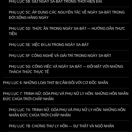
PHỤ LỤC 5B: GIỮ NGÀY SA-BÁT TRONG THỜI HIỆN ĐẠI
PHỤ LỤC 5C: ÁP DỤNG CÁC NGUYÊN TẮC VỀ NGÀY SA-BÁT TRONG
ĐỜI SỐNG HẰNG NGÀY
PHỤ LỤC 5D: THỨC ĂN TRONG NGÀY SA-BÁT — HƯỚNG DẪN THỰC
TIỄN
PHỤ LỤC 5E: VIỆC ĐI LẠI TRONG NGÀY SA-BÁT
PHỤ LỤC 5F: CÔNG NGHỆ VÀ GIẢI TRÍ TRONG NGÀY SA-BÁT
PHỤ LỤC 5G: CÔNG VIỆC VÀ NGÀY SA-BÁT — ĐỐI MẶT VỚI NHỮNG
THÁCH THỨC THỰC TẾ
PHỤ LỤC 6: NHỮNG LOẠI THỊT BỊ CẤM ĐỐI VỚI CƠ ĐỐC NHÂN
PHỤ LỤC 7: TRINH NỮ, GÓA PHỤ VÀ PHỤ NỮ LY HÔN: NHỮNG HÔN NHÂN
ĐỨC CHÚA TRỜI CHẤP NHẬN
PHỤ LỤC 7A: TRINH NỮ, GÓA PHỤ VÀ PHỤ NỮ LY HÔN: NHỮNG HÔN
NHÂN ĐỨC CHÚA TRỜI CHẤP NHẬN
PHỤ LỤC 7B: CHỨNG THƯ LY HÔN — SỰ THẬT VÀ NGỘ NHẬN