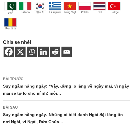
اُردو
Italiano
한국어
Ελληνικά
Tiếng Việt
Polski
ไทย
Türkçe
Română
Chia sẻ nhé!
Điều
BÀI TRƯỚC
hướng
Suy ngẫm hằng ngày: “Vậy, đừng lo lắng về ngày mai, vì ngày
mai sẽ tự lo cho mình; mỗi…
bài
viết
BÀI SAU
Suy ngẫm hằng ngày: Những ai biết danh Ngài đặt lòng tin
nơi Ngài, vì Ngài, Đức Chúa…