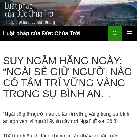
Chuyển
đến
nội
dung
Tìm
Luật pháp của Đức Chúa Trời
kiếm
TRÌNH
ĐƠN CƠ
SỞ
SUY NGẪM HẰNG NGÀY:
“NGÀI SẼ GIỮ NGƯỜI NÀO
CÓ TÂM TRÍ VỮNG VÀNG
TRONG SỰ BÌNH AN…
“Ngài sẽ giữ người nào có tâm trí vững vàng trong sự bình
an trọn vẹn, vì người ấy tin cậy nơi Ngài” (Ê-sai 26:3)
Thật tự nhiên khi lòng chúng ta cảm thấy sợ hãi trước