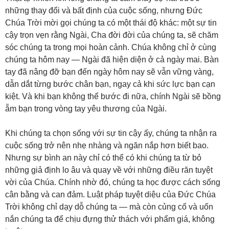
những thay đổi và bất định của cuộc sống, nhưng Đức
Chúa Trời mời gọi chúng ta có một thái độ khác: một sự tin
cậy trọn vẹn rằng Ngài, Cha đời đời của chúng ta, sẽ chăm
sóc chúng ta trong mọi hoàn cảnh. Chúa không chỉ ở cùng
chúng ta hôm nay — Ngài đã hiện diện ở cả ngày mai. Bàn
tay đã nâng đỡ bạn đến ngày hôm nay sẽ vẫn vững vàng,
dẫn dắt từng bước chân bạn, ngay cả khi sức lực bạn cạn
kiệt. Và khi bạn không thể bước đi nữa, chính Ngài sẽ bồng
ẵm bạn trong vòng tay yêu thương của Ngài.
Khi chúng ta chọn sống với sự tin cậy ấy, chúng ta nhận ra
cuộc sống trở nên nhẹ nhàng và ngăn nắp hơn biết bao.
Nhưng sự bình an này chỉ có thể có khi chúng ta từ bỏ
những giả định lo âu và quay về với những điều răn tuyệt
vời của Chúa. Chính nhờ đó, chúng ta học được cách sống
cân bằng và can đảm. Luật pháp tuyệt diệu của Đức Chúa
Trời không chỉ dạy dỗ chúng ta — mà còn củng cố và uốn
nắn chúng ta để chịu đựng thử thách với phẩm giá, không