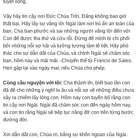
tuyệt vọng.
Vậy hãy tin cậy nơi Đức Chúa Trời, Đấng không bao giờ
thất bại. Hãy lấy sự vâng lời Ngài làm nơi trú ẩn an toàn của
bạn. Cha ban phước và sai những người vâng lời đến với
Con để được tha thứ và cứu rỗi. Đừng để mình bị chi phối
bởi những nỗi sợ hãi và tưởng tượng làm tê liệt. Hãy phó
thác cho sự dẫn dắt của Chúa, và chính Ngài sẽ chăm sóc
bạn, hôm nay và mãi mãi. -Chuyển thể từ Francis de Sales.
Hẹn gặp lại vào ngày mai, nếu Chúa cho phép.
Cùng cầu nguyện với tôi:
Cha thành tín, biết bao lần con
đã để cho những ý nghĩ lo âu và nỗi sợ về những điều chưa
xảy ra chiếm lấy lòng con. Hôm nay con tuyên bố rằng con
tin cậy nơi Ngài. Ngài đã chăm sóc con đến ngày hôm nay,
và con tin rằng Ngài sẽ tiếp tục nâng đỡ con trên từng bước
đường đời.
Xin dẫn dắt con, Chúa ơi, bằng sự khôn ngoan của Ngài.