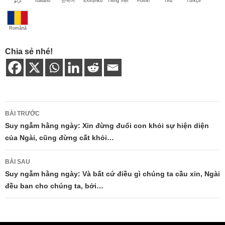
اُردو
Italiano
한국어
Ελληνικά
Tiếng Việt
Polski
ไทย
Türkçe
Română
Chia sẻ nhé!
Điều
BÀI TRƯỚC
hướng
Suy ngẫm hằng ngày: Xin đừng đuổi con khỏi sự hiện diện
của Ngài, cũng đừng cất khỏi…
bài
viết
BÀI SAU
Suy ngẫm hằng ngày: Và bất cứ điều gì chúng ta cầu xin, Ngài
đều ban cho chúng ta, bởi…