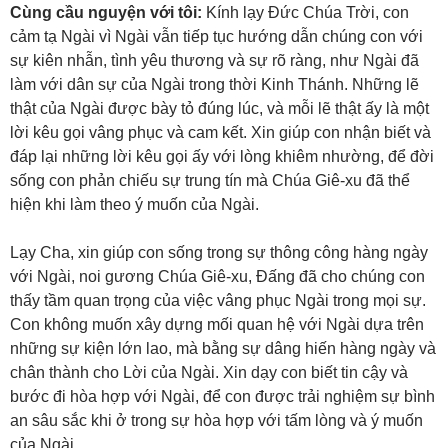
Cùng cầu nguyện với tôi:
Kính lạy Đức Chúa Trời, con
cảm tạ Ngài vì Ngài vẫn tiếp tục hướng dẫn chúng con với
sự kiên nhẫn, tình yêu thương và sự rõ ràng, như Ngài đã
làm với dân sự của Ngài trong thời Kinh Thánh. Những lẽ
thật của Ngài được bày tỏ đúng lúc, và mỗi lẽ thật ấy là một
lời kêu gọi vâng phục và cam kết. Xin giúp con nhận biết và
đáp lại những lời kêu gọi ấy với lòng khiêm nhường, để đời
sống con phản chiếu sự trung tín mà Chúa Giê-xu đã thể
hiện khi làm theo ý muốn của Ngài.
Lạy Cha, xin giúp con sống trong sự thông công hàng ngày
với Ngài, noi gương Chúa Giê-xu, Đấng đã cho chúng con
thấy tầm quan trọng của việc vâng phục Ngài trong mọi sự.
Con không muốn xây dựng mối quan hệ với Ngài dựa trên
những sự kiện lớn lao, mà bằng sự dâng hiến hàng ngày và
chân thành cho Lời của Ngài. Xin dạy con biết tin cậy và
bước đi hòa hợp với Ngài, để con được trải nghiệm sự bình
an sâu sắc khi ở trong sự hòa hợp với tấm lòng và ý muốn
của Ngài.