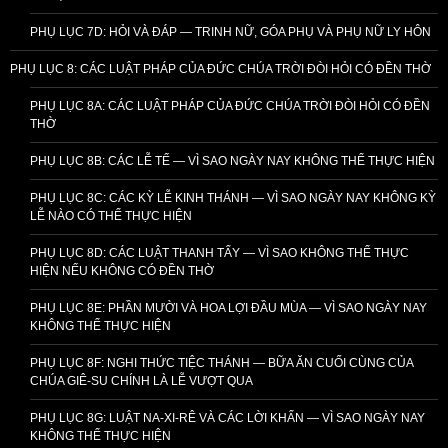
PHỤ LỤC 7D: HỎI VÀ ĐÁP — TRINH NỮ, GÓA PHỤ VÀ PHỤ NỮ LY HÔN
PHỤ LỤC 8: CÁC LUẬT PHÁP CỦA ĐỨC CHÚA TRỜI ĐÒI HỎI CÓ ĐỀN THỜ
PHỤ LỤC 8A: CÁC LUẬT PHÁP CỦA ĐỨC CHÚA TRỜI ĐÒI HỎI CÓ ĐỀN
THỜ
PHỤ LỤC 8B: CÁC LỄ TẾ — VÌ SAO NGÀY NAY KHÔNG THỂ THỰC HIỆN
PHỤ LỤC 8C: CÁC KỲ LỄ KINH THÁNH — VÌ SAO NGÀY NAY KHÔNG KỲ
LỄ NÀO CÓ THỂ THỰC HIỆN
PHỤ LỤC 8D: CÁC LUẬT THANH TẨY — VÌ SAO KHÔNG THỂ THỰC
HIỆN NẾU KHÔNG CÓ ĐỀN THỜ
PHỤ LỤC 8E: PHẦN MƯỜI VÀ HOA LỢI ĐẦU MÙA — VÌ SAO NGÀY NAY
KHÔNG THỂ THỰC HIỆN
PHỤ LỤC 8F: NGHI THỨC TIỆC THÁNH — BỮA ĂN CUỐI CÙNG CỦA
CHÚA GIÊ-SU CHÍNH LÀ LỄ VƯỢT QUA
PHỤ LỤC 8G: LUẬT NA-XI-RÊ VÀ CÁC LỜI KHẤN — VÌ SAO NGÀY NAY
KHÔNG THỂ THỰC HIỆN