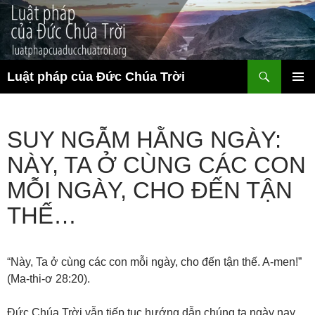
Chuyển
đến
nội
dung
Tìm
Luật pháp của Đức Chúa Trời
kiếm
TRÌNH
ĐƠN CƠ
SỞ
SUY NGẪM HẰNG NGÀY:
NÀY, TA Ở CÙNG CÁC CON
MỖI NGÀY, CHO ĐẾN TẬN
THẾ…
“Này, Ta ở cùng các con mỗi ngày, cho đến tận thế. A-men!”
(Ma-thi-ơ 28:20).
Đức Chúa Trời vẫn tiếp tục hướng dẫn chúng ta ngày nay