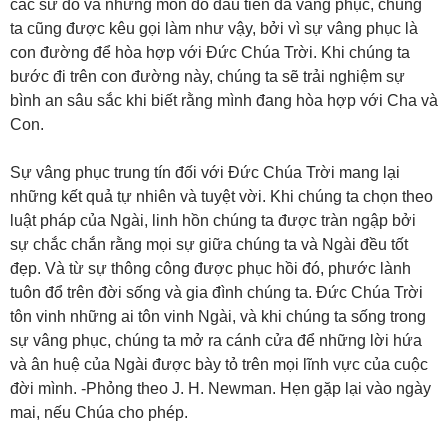
các sứ đồ và những môn đồ đầu tiên đã vâng phục, chúng
ta cũng được kêu gọi làm như vậy, bởi vì sự vâng phục là
con đường để hòa hợp với Đức Chúa Trời. Khi chúng ta
bước đi trên con đường này, chúng ta sẽ trải nghiệm sự
bình an sâu sắc khi biết rằng mình đang hòa hợp với Cha và
Con.
Sự vâng phục trung tín đối với Đức Chúa Trời mang lại
những kết quả tự nhiên và tuyệt vời. Khi chúng ta chọn theo
luật pháp của Ngài, linh hồn chúng ta được tràn ngập bởi
sự chắc chắn rằng mọi sự giữa chúng ta và Ngài đều tốt
đẹp. Và từ sự thông công được phục hồi đó, phước lành
tuôn đổ trên đời sống và gia đình chúng ta. Đức Chúa Trời
tôn vinh những ai tôn vinh Ngài, và khi chúng ta sống trong
sự vâng phục, chúng ta mở ra cánh cửa để những lời hứa
và ân huệ của Ngài được bày tỏ trên mọi lĩnh vực của cuộc
đời mình. -Phỏng theo J. H. Newman. Hẹn gặp lại vào ngày
mai, nếu Chúa cho phép.