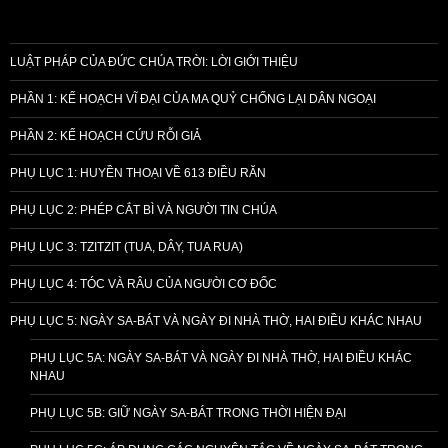
LUẬT PHÁP CỦA ĐỨC CHÚA TRỜI: LỜI GIỚI THIỆU
PHẦN 1: KẾ HOẠCH VĨ ĐẠI CỦA MA QUỶ CHỐNG LẠI DÂN NGOẠI
PHẦN 2: KẾ HOẠCH CỨU RỖI GIẢ
PHỤ LỤC 1: HUYỀN THOẠI VỀ 613 ĐIỀU RĂN
PHỤ LỤC 2: PHÉP CẮT BÌ VÀ NGƯỜI TIN CHÚA
PHỤ LỤC 3: TZITZIT (TUA, DÂY, TUA RUA)
PHỤ LỤC 4: TÓC VÀ RÂU CỦA NGƯỜI CƠ ĐỐC
PHỤ LỤC 5: NGÀY SA-BÁT VÀ NGÀY ĐI NHÀ THỜ, HAI ĐIỀU KHÁC NHAU
PHỤ LỤC 5A: NGÀY SA-BÁT VÀ NGÀY ĐI NHÀ THỜ, HAI ĐIỀU KHÁC
NHAU
PHỤ LỤC 5B: GIỮ NGÀY SA-BÁT TRONG THỜI HIỆN ĐẠI