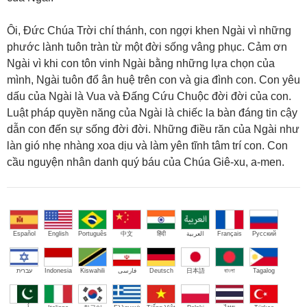
Ôi, Đức Chúa Trời chí thánh, con ngợi khen Ngài vì những
phước lành tuôn tràn từ một đời sống vâng phục. Cảm ơn
Ngài vì khi con tôn vinh Ngài bằng những lựa chọn của
mình, Ngài tuôn đổ ân huệ trên con và gia đình con. Con yêu
dấu của Ngài là Vua và Đấng Cứu Chuộc đời đời của con.
Luật pháp quyền năng của Ngài là chiếc la bàn đáng tin cậy
dẫn con đến sự sống đời đời. Những điều răn của Ngài như
làn gió nhẹ nhàng xoa dịu và làm yên tĩnh tâm trí con. Con
cầu nguyện nhân danh quý báu của Chúa Giê-xu, a-men.
Español
English
Português
中文
हिंदी
العربية
Français
Русский
עברית
Indonesia
Kiswahili
فارسی
Deutsch
日本語
বাংলা
Tagalog