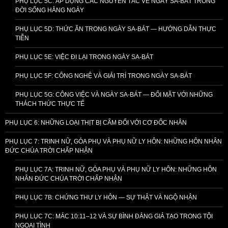
PHỤ LỤC 5C: ÁP DỤNG CÁC NGUYÊN TẮC VỀ NGÀY SA-BÁT TRONG
ĐỜI SỐNG HẰNG NGÀY
PHỤ LỤC 5D: THỨC ĂN TRONG NGÀY SA-BÁT — HƯỚNG DẪN THỰC
TIỄN
PHỤ LỤC 5E: VIỆC ĐI LẠI TRONG NGÀY SA-BÁT
PHỤ LỤC 5F: CÔNG NGHỆ VÀ GIẢI TRÍ TRONG NGÀY SA-BÁT
PHỤ LỤC 5G: CÔNG VIỆC VÀ NGÀY SA-BÁT — ĐỐI MẶT VỚI NHỮNG
THÁCH THỨC THỰC TẾ
PHỤ LỤC 6: NHỮNG LOẠI THỊT BỊ CẤM ĐỐI VỚI CƠ ĐỐC NHÂN
PHỤ LỤC 7: TRINH NỮ, GÓA PHỤ VÀ PHỤ NỮ LY HÔN: NHỮNG HÔN NHÂN
ĐỨC CHÚA TRỜI CHẤP NHẬN
PHỤ LỤC 7A: TRINH NỮ, GÓA PHỤ VÀ PHỤ NỮ LY HÔN: NHỮNG HÔN
NHÂN ĐỨC CHÚA TRỜI CHẤP NHẬN
PHỤ LỤC 7B: CHỨNG THƯ LY HÔN — SỰ THẬT VÀ NGỘ NHẬN
PHỤ LỤC 7C: MÁC 10:11–12 VÀ SỰ BÌNH ĐẲNG GIẢ TẠO TRONG TỘI
NGOẠI TÌNH