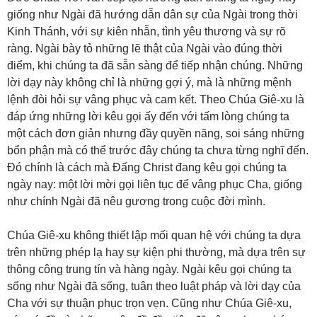
giống như Ngài đã hướng dẫn dân sự của Ngài trong thời
Kinh Thánh, với sự kiên nhẫn, tình yêu thương và sự rõ
ràng. Ngài bày tỏ những lẽ thật của Ngài vào đúng thời
điểm, khi chúng ta đã sẵn sàng để tiếp nhận chúng. Những
lời dạy này không chỉ là những gợi ý, mà là những mệnh
lệnh đòi hỏi sự vâng phục và cam kết. Theo Chúa Giê-xu là
đáp ứng những lời kêu gọi ấy đến với tấm lòng chúng ta
một cách đơn giản nhưng đầy quyền năng, soi sáng những
bổn phận mà có thể trước đây chúng ta chưa từng nghĩ đến.
Đó chính là cách mà Đấng Christ đang kêu gọi chúng ta
ngày nay: một lời mời gọi liên tục để vâng phục Cha, giống
như chính Ngài đã nêu gương trong cuộc đời mình.
Chúa Giê-xu không thiết lập mối quan hệ với chúng ta dựa
trên những phép lạ hay sự kiện phi thường, mà dựa trên sự
thông công trung tín và hàng ngày. Ngài kêu gọi chúng ta
sống như Ngài đã sống, tuân theo luật pháp và lời dạy của
Cha với sự thuận phục trọn vẹn. Cũng như Chúa Giê-xu,