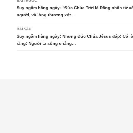
BÀI TRƯỚC
hướng
Suy ngẫm hằng ngày: “Đức Chúa Trời là Đấng nhân từ v
người, và lòng thương xót…
bài
viết
BÀI SAU
Suy ngẫm hằng ngày: Nhưng Đức Chúa Jêsus đáp: Có lờ
rằng: Người ta sống chẳng…