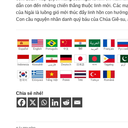
dẫn con đến những chiến thắng thuộc linh mới. Các m
của Ngài là luồng gió mới thúc đẩy linh hồn con hướng 
Con cầu nguyện nhân danh quý báu của Chúa Giê-su, 
Español
English
Português
中文
हिंदी
العربية
Français
Русски
Indonesia
Kiswahili
فارسی
Deutsch
日本語
বাংলা
Tagalog
اُردو
한국어
Ελληνικά
Tiếng Việt
Polski
ไทย
Türkçe
Română
Chia sẻ nhé!
Điều