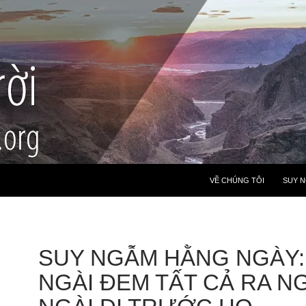
VỀ CHÚNG TÔI
SUY 
SUY NGẪM HẰNG NGÀY:
NGÀI ĐEM TẤT CẢ RA NG