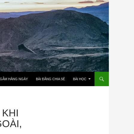
NGẪM HẰNG NGÀY
BÀI ĐĂNG CHIA SẺ
BÀI HỌC
 KHI
OÀI,