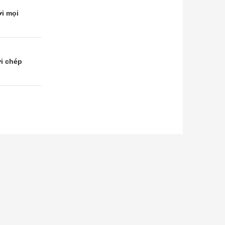
ới mọi
i chép