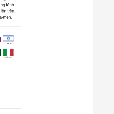
ạng lệnh
lên trên.
a-men.
й
עברית
Italiano