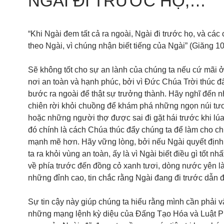
NGÀI ĐI TRƯỚC HỌ,…
“Khi Ngài đem tất cả ra ngoài, Ngài đi trước họ, và các
theo Ngài, vì chúng nhận biết tiếng của Ngài” (Giăng 10
Sẽ không tốt cho sự an lành của chúng ta nếu cứ mãi ở
nơi an toàn và hạnh phúc, bởi vì Đức Chúa Trời thúc đ
bước ra ngoài để thật sự trưởng thành. Hãy nghĩ đến 
chiên rời khỏi chuồng để khám phá những ngọn núi tươ
hoặc những người thợ được sai đi gặt hái trước khi lúa
đó chính là cách Chúa thúc đẩy chúng ta để làm cho ch
mạnh mẽ hơn. Hãy vững lòng, bởi nếu Ngài quyết địn
ta ra khỏi vùng an toàn, ấy là vì Ngài biết điều gì tốt nhấ
về phía trước đến đồng cỏ xanh tươi, dòng nước yên l
những đỉnh cao, tin chắc rằng Ngài đang đi trước dẫn
Sự tin cậy này giúp chúng ta hiểu rằng mình cần phải 
những mạng lệnh kỳ diệu của Đấng Tạo Hóa và Luật P