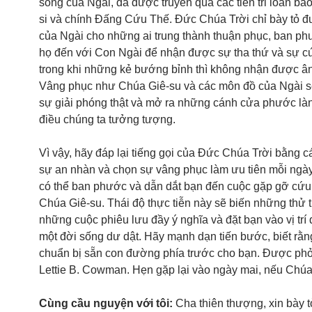
song của Ngài, đã được truyền qua các tiên tri loan b
si và chính Đấng Cứu Thế. Đức Chúa Trời chỉ bày tỏ đ
của Ngài cho những ai trung thành thuận phục, ban p
họ đến với Con Ngài để nhận được sự tha thứ và sự cứu
trong khi những kẻ bướng bỉnh thì không nhận được ân
Vâng phục như Chúa Giê-su và các môn đồ của Ngài s
sự giải phóng thật và mở ra những cánh cửa phước là
điều chúng ta tưởng tượng.
Vì vậy, hãy đáp lại tiếng gọi của Đức Chúa Trời bằng c
sự an nhàn và chọn sự vâng phục làm ưu tiên mỗi ngày
có thể ban phước và dẫn dắt bạn đến cuộc gặp gỡ cứu 
Chúa Giê-su. Thái độ thực tiễn này sẽ biến những thử 
những cuộc phiêu lưu đầy ý nghĩa và đặt bạn vào vị tr
một đời sống dư dật. Hãy mạnh dạn tiến bước, biết rằ
chuẩn bị sẵn con đường phía trước cho bạn. Được phỏ
Lettie B. Cowman. Hẹn gặp lại vào ngày mai, nếu Chúa
Cùng cầu nguyện với tôi:
Cha thiên thượng, xin bày t