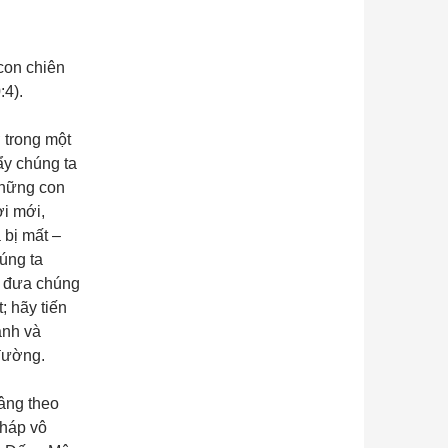
 con chiên
:4).
 trong một
ẩy chúng ta
những con
i mới,
 bị mất –
úng ta
h đưa chúng
t; hãy tiến
ành và
 đường.
vâng theo
háp vô