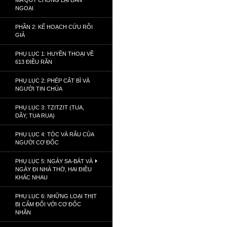
MA QUỶ CHỐNG LẠI DÂN
NGOẠI
PHẦN 2: KẾ HOẠCH CỨU RỖI
GIẢ
PHỤ LỤC 1: HUYỀN THOẠI VỀ
613 ĐIỀU RĂN
PHỤ LỤC 2: PHÉP CẮT BÌ VÀ
NGƯỜI TIN CHÚA
PHỤ LỤC 3: TZITZIT (TUA,
DÂY, TUA RUA)
PHỤ LỤC 4: TÓC VÀ RÂU CỦA
NGƯỜI CƠ ĐỐC
PHỤ LỤC 5: NGÀY SA-BÁT VÀ
NGÀY ĐI NHÀ THỜ, HAI ĐIỀU
KHÁC NHAU
PHỤ LỤC 6: NHỮNG LOẠI THỊT
BỊ CẤM ĐỐI VỚI CƠ ĐỐC
NHÂN