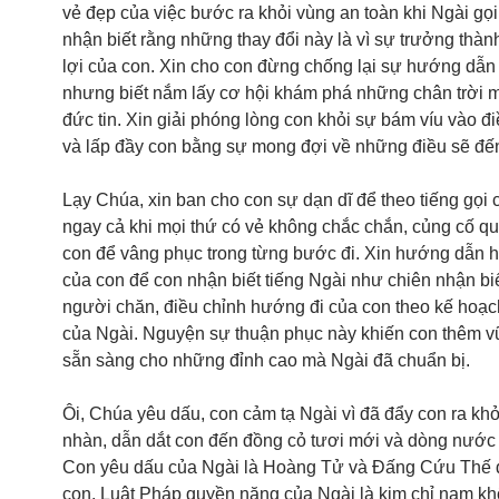
vẻ đẹp của việc bước ra khỏi vùng an toàn khi Ngài gọi
nhận biết rằng những thay đổi này là vì sự trưởng thàn
lợi của con. Xin cho con đừng chống lại sự hướng dẫn
nhưng biết nắm lấy cơ hội khám phá những chân trời 
đức tin. Xin giải phóng lòng con khỏi sự bám víu vào đ
và lấp đầy con bằng sự mong đợi về những điều sẽ đế
Lạy Chúa, xin ban cho con sự dạn dĩ để theo tiếng gọi 
ngay cả khi mọi thứ có vẻ không chắc chắn, củng cố qu
con để vâng phục trong từng bước đi. Xin hướng dẫn h
của con để con nhận biết tiếng Ngài như chiên nhận biế
người chăn, điều chỉnh hướng đi của con theo kế hoạ
của Ngài. Nguyện sự thuận phục này khiến con thêm vữ
sẵn sàng cho những đỉnh cao mà Ngài đã chuẩn bị.
Ôi, Chúa yêu dấu, con cảm tạ Ngài vì đã đẩy con ra khỏ
nhàn, dẫn dắt con đến đồng cỏ tươi mới và dòng nước 
Con yêu dấu của Ngài là Hoàng Tử và Đấng Cứu Thế 
con. Luật Pháp quyền năng của Ngài là kim chỉ nam kh