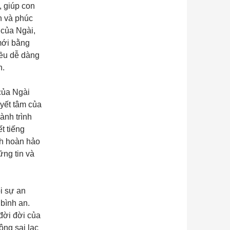
, giúp con
h và phúc
 của Ngài,
mới bằng
iều dễ dàng
n.
của Ngài
yết tâm của
ành trình
t tiếng
ch hoàn hảo
ng tin và
i sự an
bình an.
đời đời của
ông sai lạc