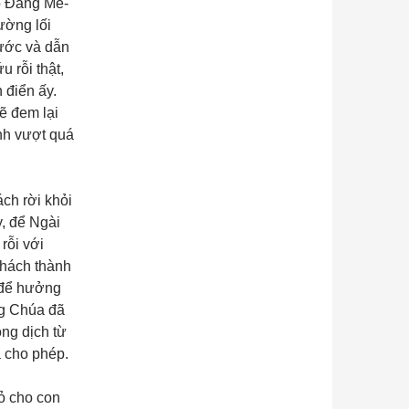
áo Đấng Mê-
ường lối
hước và dẫn
 rỗi thật,
 điển ấy.
ẽ đem lại
nh vượt quá
ách rời khỏi
, để Ngài
rỗi với
thách thành
í để hưởng
ng Chúa đã
ng dịch từ
 cho phép.
ỏ cho con