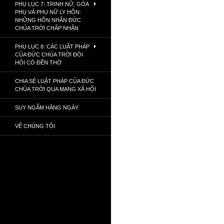
PHỤ LỤC 7: TRINH NỮ, GÓA
PHỤ VÀ PHỤ NỮ LY HÔN:
NHỮNG HÔN NHÂN ĐỨC
CHÚA TRỜI CHẤP NHẬN
PHỤ LỤC 8: CÁC LUẬT PHÁP
CỦA ĐỨC CHÚA TRỜI ĐÒI
HỎI CÓ ĐỀN THỜ
CHIA SẺ LUẬT PHÁP CỦA ĐỨC
CHÚA TRỜI QUA MẠNG XÃ HỘI
SUY NGẪM HẰNG NGÀY
VỀ CHÚNG TÔI