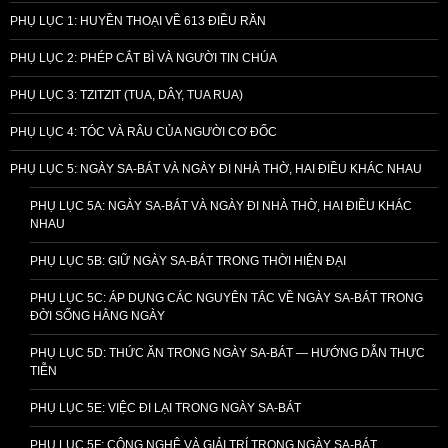
PHỤ LỤC 1: HUYỀN THOẠI VỀ 613 ĐIỀU RĂN
PHỤ LỤC 2: PHÉP CẮT BÌ VÀ NGƯỜI TIN CHÚA
PHỤ LỤC 3: TZITZIT (TUA, DÂY, TUA RUA)
PHỤ LỤC 4: TÓC VÀ RÂU CỦA NGƯỜI CƠ ĐỐC
PHỤ LỤC 5: NGÀY SA-BÁT VÀ NGÀY ĐI NHÀ THỜ, HAI ĐIỀU KHÁC NHAU
PHỤ LỤC 5A: NGÀY SA-BÁT VÀ NGÀY ĐI NHÀ THỜ, HAI ĐIỀU KHÁC
NHAU
PHỤ LỤC 5B: GIỮ NGÀY SA-BÁT TRONG THỜI HIỆN ĐẠI
PHỤ LỤC 5C: ÁP DỤNG CÁC NGUYÊN TẮC VỀ NGÀY SA-BÁT TRONG
ĐỜI SỐNG HẰNG NGÀY
PHỤ LỤC 5D: THỨC ĂN TRONG NGÀY SA-BÁT — HƯỚNG DẪN THỰC
TIỄN
PHỤ LỤC 5E: VIỆC ĐI LẠI TRONG NGÀY SA-BÁT
PHỤ LỤC 5F: CÔNG NGHỆ VÀ GIẢI TRÍ TRONG NGÀY SA-BÁT