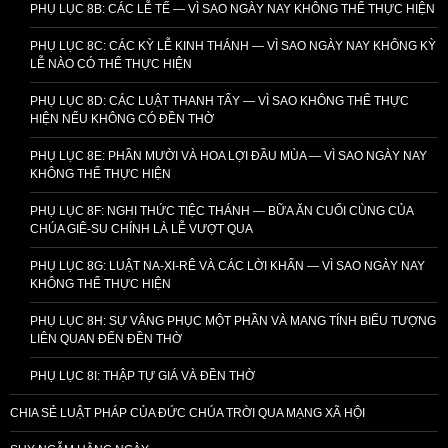
PHỤ LỤC 8B: CÁC LỄ TẾ — VÌ SAO NGÀY NAY KHÔNG THỂ THỰC HIỆN
PHỤ LỤC 8C: CÁC KỲ LỄ KINH THÁNH — VÌ SAO NGÀY NAY KHÔNG KỲ
LỄ NÀO CÓ THỂ THỰC HIỆN
PHỤ LỤC 8D: CÁC LUẬT THANH TẨY — VÌ SAO KHÔNG THỂ THỰC
HIỆN NẾU KHÔNG CÓ ĐỀN THỜ
PHỤ LỤC 8E: PHẦN MƯỜI VÀ HOA LỢI ĐẦU MÙA — VÌ SAO NGÀY NAY
KHÔNG THỂ THỰC HIỆN
PHỤ LỤC 8F: NGHI THỨC TIỆC THÁNH — BỮA ĂN CUỐI CÙNG CỦA
CHÚA GIÊ-SU CHÍNH LÀ LỄ VƯỢT QUA
PHỤ LỤC 8G: LUẬT NA-XI-RÊ VÀ CÁC LỜI KHẤN — VÌ SAO NGÀY NAY
KHÔNG THỂ THỰC HIỆN
PHỤ LỤC 8H: SỰ VÂNG PHỤC MỘT PHẦN VÀ MANG TÍNH BIỂU TƯỢNG
LIÊN QUAN ĐẾN ĐỀN THỜ
PHỤ LỤC 8I: THẬP TỰ GIÁ VÀ ĐỀN THỜ
CHIA SẺ LUẬT PHÁP CỦA ĐỨC CHÚA TRỜI QUA MẠNG XÃ HỘI