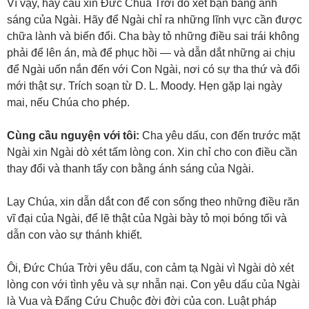
Vì vậy, hãy cầu xin Đức Chúa Trời dò xét bạn bằng ánh
sáng của Ngài. Hãy để Ngài chỉ ra những lĩnh vực cần được
chữa lành và biến đổi. Cha bày tỏ những điều sai trái không
phải để lên án, mà để phục hồi — và dẫn dắt những ai chịu
để Ngài uốn nắn đến với Con Ngài, nơi có sự tha thứ và đổi
mới thật sự. Trích soạn từ D. L. Moody. Hẹn gặp lại ngày
mai, nếu Chúa cho phép.
Cùng cầu nguyện với tôi:
Cha yêu dấu, con đến trước mặt
Ngài xin Ngài dò xét tấm lòng con. Xin chỉ cho con điều cần
thay đổi và thanh tẩy con bằng ánh sáng của Ngài.
Lạy Chúa, xin dẫn dắt con để con sống theo những điều răn
vĩ đại của Ngài, để lẽ thật của Ngài bày tỏ mọi bóng tối và
dẫn con vào sự thánh khiết.
Ôi, Đức Chúa Trời yêu dấu, con cảm tạ Ngài vì Ngài dò xét
lòng con với tình yêu và sự nhẫn nại. Con yêu dấu của Ngài
là Vua và Đấng Cứu Chuộc đời đời của con. Luật pháp