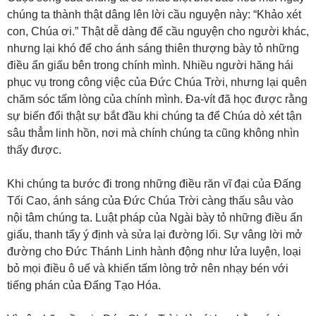
chúng ta thành thật dâng lên lời cầu nguyện này: “Khảo xét
con, Chúa ơi.” Thật dễ dàng để cầu nguyện cho người khác,
nhưng lại khó để cho ánh sáng thiên thượng bày tỏ những
điều ẩn giấu bên trong chính mình. Nhiều người hăng hái
phục vụ trong công việc của Đức Chúa Trời, nhưng lại quên
chăm sóc tấm lòng của chính mình. Đa-vít đã học được rằng
sự biến đổi thật sự bắt đầu khi chúng ta để Chúa dò xét tận
sâu thẳm linh hồn, nơi mà chính chúng ta cũng không nhìn
thấy được.
Khi chúng ta bước đi trong những điều răn vĩ đại của Đấng
Tối Cao, ánh sáng của Đức Chúa Trời càng thấu sâu vào
nội tâm chúng ta. Luật pháp của Ngài bày tỏ những điều ẩn
giấu, thanh tẩy ý định và sửa lại đường lối. Sự vâng lời mở
đường cho Đức Thánh Linh hành động như lửa luyện, loại
bỏ mọi điều ô uế và khiến tấm lòng trở nên nhạy bén với
tiếng phán của Đấng Tạo Hóa.