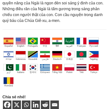
quyền năng của Ngài là ngọn đèn soi sáng ý định của con.
Những điều răn của Ngài là tấm gương trong sáng phản
chiếu con người thật của con. Con cầu nguyện trong danh
quý báu của Chúa Giê-xu, a-men.
Español
English
Português
中文
हिंदी
العربية
Français
Русский
עברית
Indonesia
Kiswahili
فارسی
Deutsch
日本語
বাংলা
Tagalog
اُردو
Italiano
한국어
Ελληνικά
Tiếng Việt
Polski
ไทย
Türkçe
Română
Chia sẻ nhé!