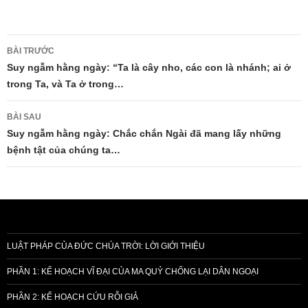
Điều
BÀI TRƯỚC
hướng
Suy ngẫm hằng ngày: “Ta là cây nho, các con là nhánh; ai ở
trong Ta, và Ta ở trong…
bài
viết
BÀI SAU
Suy ngẫm hằng ngày: Chắc chắn Ngài đã mang lấy những
bệnh tật của chúng ta…
LUẬT PHÁP CỦA ĐỨC CHÚA TRỜI: LỜI GIỚI THIỆU
PHẦN 1: KẾ HOẠCH VĨ ĐẠI CỦA MA QUỶ CHỐNG LẠI DÂN NGOẠI
PHẦN 2: KẾ HOẠCH CỨU RỖI GIẢ