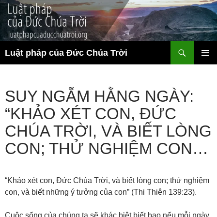
Chuyển
đến
nội
dung
Tìm
Luật pháp của Đức Chúa Trời
kiếm
TRÌNH
ĐƠN CƠ
SỞ
SUY NGẪM HẰNG NGÀY:
“KHẢO XÉT CON, ĐỨC
CHÚA TRỜI, VÀ BIẾT LÒNG
CON; THỬ NGHIỆM CON…
“Khảo xét con, Đức Chúa Trời, và biết lòng con; thử nghiệm
con, và biết những ý tưởng của con” (Thi Thiên 139:23).
Cuộc sống của chúng ta sẽ khác biệt biết bao nếu mỗi ngày