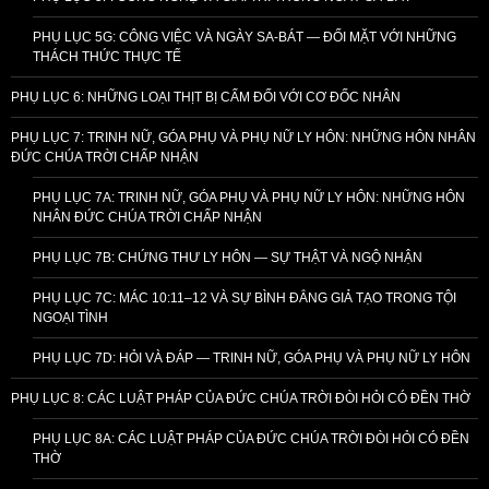
PHỤ LỤC 5G: CÔNG VIỆC VÀ NGÀY SA-BÁT — ĐỐI MẶT VỚI NHỮNG
THÁCH THỨC THỰC TẾ
PHỤ LỤC 6: NHỮNG LOẠI THỊT BỊ CẤM ĐỐI VỚI CƠ ĐỐC NHÂN
PHỤ LỤC 7: TRINH NỮ, GÓA PHỤ VÀ PHỤ NỮ LY HÔN: NHỮNG HÔN NHÂN
ĐỨC CHÚA TRỜI CHẤP NHẬN
PHỤ LỤC 7A: TRINH NỮ, GÓA PHỤ VÀ PHỤ NỮ LY HÔN: NHỮNG HÔN
NHÂN ĐỨC CHÚA TRỜI CHẤP NHẬN
PHỤ LỤC 7B: CHỨNG THƯ LY HÔN — SỰ THẬT VÀ NGỘ NHẬN
PHỤ LỤC 7C: MÁC 10:11–12 VÀ SỰ BÌNH ĐẲNG GIẢ TẠO TRONG TỘI
NGOẠI TÌNH
PHỤ LỤC 7D: HỎI VÀ ĐÁP — TRINH NỮ, GÓA PHỤ VÀ PHỤ NỮ LY HÔN
PHỤ LỤC 8: CÁC LUẬT PHÁP CỦA ĐỨC CHÚA TRỜI ĐÒI HỎI CÓ ĐỀN THỜ
PHỤ LỤC 8A: CÁC LUẬT PHÁP CỦA ĐỨC CHÚA TRỜI ĐÒI HỎI CÓ ĐỀN
THỜ