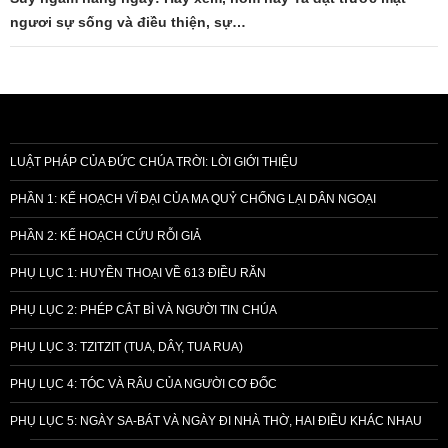
ngươi sự sống và điều thiện, sự…
LUẬT PHÁP CỦA ĐỨC CHÚA TRỜI: LỜI GIỚI THIỆU
PHẦN 1: KẾ HOẠCH VĨ ĐẠI CỦA MA QUỶ CHỐNG LẠI DÂN NGOẠI
PHẦN 2: KẾ HOẠCH CỨU RỖI GIẢ
PHỤ LỤC 1: HUYỀN THOẠI VỀ 613 ĐIỀU RĂN
PHỤ LỤC 2: PHÉP CẮT BÌ VÀ NGƯỜI TIN CHÚA
PHỤ LỤC 3: TZITZIT (TUA, DÂY, TUA RUA)
PHỤ LỤC 4: TÓC VÀ RÂU CỦA NGƯỜI CƠ ĐỐC
PHỤ LỤC 5: NGÀY SA-BÁT VÀ NGÀY ĐI NHÀ THỜ, HAI ĐIỀU KHÁC NHAU