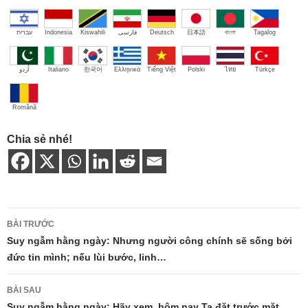
עברית
Indonesia
Kiswahili
فارسی
Deutsch
日本語
বাংলা
Tagalog
اُردو
Italiano
한국어
Ελληνικά
Tiếng Việt
Polski
ไทย
Türkçe
Română
Chia sẻ nhé!
Điều
BÀI TRƯỚC
hướng
Suy ngẫm hằng ngày: Nhưng người công chính sẽ sống bởi
đức tin mình; nếu lùi bước, linh…
bài
viết
BÀI SAU
Suy ngẫm hằng ngày: Hãy xem, hôm nay Ta đặt trước mặt