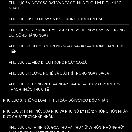
PHỤ LỤC 5A: NGÀY SA-BÁT VÀ NGÀY ĐI NHÀ THỜ, HAI ĐIỀU KHÁC
NHAU
PHỤ LỤC 5B: GIỮ NGÀY SA-BÁT TRONG THỜI HIỆN ĐẠI
PHỤ LỤC 5C: ÁP DỤNG CÁC NGUYÊN TẮC VỀ NGÀY SA-BÁT TRONG
ĐỜI SỐNG HẰNG NGÀY
PHỤ LỤC 5D: THỨC ĂN TRONG NGÀY SA-BÁT — HƯỚNG DẪN THỰC
TIỄN
PHỤ LỤC 5E: VIỆC ĐI LẠI TRONG NGÀY SA-BÁT
PHỤ LỤC 5F: CÔNG NGHỆ VÀ GIẢI TRÍ TRONG NGÀY SA-BÁT
PHỤ LỤC 5G: CÔNG VIỆC VÀ NGÀY SA-BÁT — ĐỐI MẶT VỚI NHỮNG
THÁCH THỨC THỰC TẾ
PHỤ LỤC 6: NHỮNG LOẠI THỊT BỊ CẤM ĐỐI VỚI CƠ ĐỐC NHÂN
PHỤ LỤC 7: TRINH NỮ, GÓA PHỤ VÀ PHỤ NỮ LY HÔN: NHỮNG HÔN NHÂN
ĐỨC CHÚA TRỜI CHẤP NHẬN
PHỤ LỤC 7A: TRINH NỮ, GÓA PHỤ VÀ PHỤ NỮ LY HÔN: NHỮNG HÔN