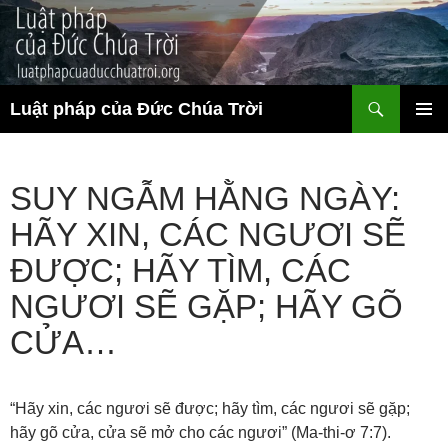
Chuyển
đến
nội
dung
Tìm
Luật pháp của Đức Chúa Trời
kiếm
TRÌNH
ĐƠN CƠ
SỞ
SUY NGẪM HẰNG NGÀY:
HÃY XIN, CÁC NGƯƠI SẼ
ĐƯỢC; HÃY TÌM, CÁC
NGƯƠI SẼ GẶP; HÃY GÕ
CỬA…
“Hãy xin, các ngươi sẽ được; hãy tìm, các ngươi sẽ gặp;
hãy gõ cửa, cửa sẽ mở cho các ngươi” (Ma-thi-ơ 7:7).