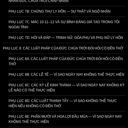
NHÂN ĐỨC CHÚA TRỜI CHẤP NHẬN
PHỤ LỤC 7B: CHỨNG THƯ LY HÔN — SỰ THẬT VÀ NGỘ NHẬN
PHỤ LỤC 7C: MÁC 10:11–12 VÀ SỰ BÌNH ĐẲNG GIẢ TẠO TRONG TỘI
NGOẠI TÌNH
PHỤ LỤC 7D: HỎI VÀ ĐÁP — TRINH NỮ, GÓA PHỤ VÀ PHỤ NỮ LY HÔN
PHỤ LỤC 8: CÁC LUẬT PHÁP CỦA ĐỨC CHÚA TRỜI ĐÒI HỎI CÓ ĐỀN THỜ
PHỤ LỤC 8A: CÁC LUẬT PHÁP CỦA ĐỨC CHÚA TRỜI ĐÒI HỎI CÓ ĐỀN
THỜ
PHỤ LỤC 8B: CÁC LỄ TẾ — VÌ SAO NGÀY NAY KHÔNG THỂ THỰC HIỆN
PHỤ LỤC 8C: CÁC KỲ LỄ KINH THÁNH — VÌ SAO NGÀY NAY KHÔNG KỲ
LỄ NÀO CÓ THỂ THỰC HIỆN
PHỤ LỤC 8D: CÁC LUẬT THANH TẨY — VÌ SAO KHÔNG THỂ THỰC
HIỆN NẾU KHÔNG CÓ ĐỀN THỜ
PHỤ LỤC 8E: PHẦN MƯỜI VÀ HOA LỢI ĐẦU MÙA — VÌ SAO NGÀY NAY
KHÔNG THỂ THỰC HIỆN