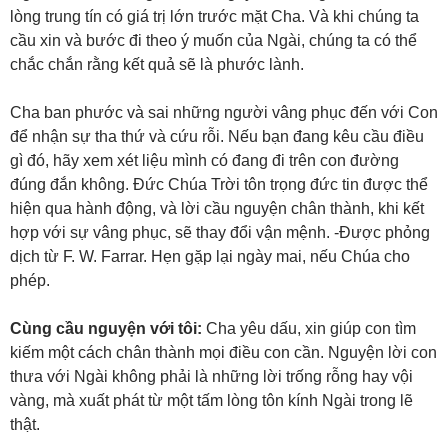
lòng trung tín có giá trị lớn trước mặt Cha. Và khi chúng ta
cầu xin và bước đi theo ý muốn của Ngài, chúng ta có thể
chắc chắn rằng kết quả sẽ là phước lành.
Cha ban phước và sai những người vâng phục đến với Con
để nhận sự tha thứ và cứu rỗi. Nếu bạn đang kêu cầu điều
gì đó, hãy xem xét liệu mình có đang đi trên con đường
đúng đắn không. Đức Chúa Trời tôn trọng đức tin được thể
hiện qua hành động, và lời cầu nguyện chân thành, khi kết
hợp với sự vâng phục, sẽ thay đổi vận mệnh. -Được phỏng
dịch từ F. W. Farrar. Hẹn gặp lại ngày mai, nếu Chúa cho
phép.
Cùng cầu nguyện với tôi:
Cha yêu dấu, xin giúp con tìm
kiếm một cách chân thành mọi điều con cần. Nguyện lời con
thưa với Ngài không phải là những lời trống rỗng hay vội
vàng, mà xuất phát từ một tấm lòng tôn kính Ngài trong lẽ
thật.