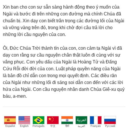
Xin ban cho con sự sẵn sàng hành động theo ý muốn của
Ngài và bước đi trên những con đường mà chính Chúa đã
chuẩn bị. Xin dạy con biết trân trọng các đường lối của Ngài
và vững vàng trên đó, trong khi chờ đợi câu trả lời cho
những lời cầu nguyện của con.
Ôi, Đức Chúa Trời thành tín của con, con cảm tạ Ngài vì đã
dạy con rằng sự cầu nguyện chân thật luôn đi cùng với sự
vâng phục. Con yêu dấu của Ngài là Hoàng Tử và Đấng
Cứu Rỗi đời đời của con. Luật pháp quyền năng của Ngài
là bản đồ chỉ dẫn con trong mọi quyết định. Các điều răn
của Ngài như những lối đi sáng soi dẫn con đến với các lời
hứa của Ngài. Con cầu nguyện nhân danh Chúa Giê-xu quý
báu, a-men.
Español
English
Português
中文
हिंदी
العربية
Français
Русский