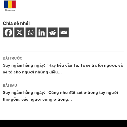
Română
Chia sẻ nhé!
Điều
BÀI TRƯỚC
hướng
Suy ngẫm hằng ngày: “Hãy kêu cầu Ta, Ta sẽ trả lời ngươi, và
sẽ tỏ cho ngươi những điều…
bài
viết
BÀI SAU
Suy ngẫm hằng ngày: “Cũng như đất sét ở trong tay người
thợ gốm, các ngươi cũng ở trong…