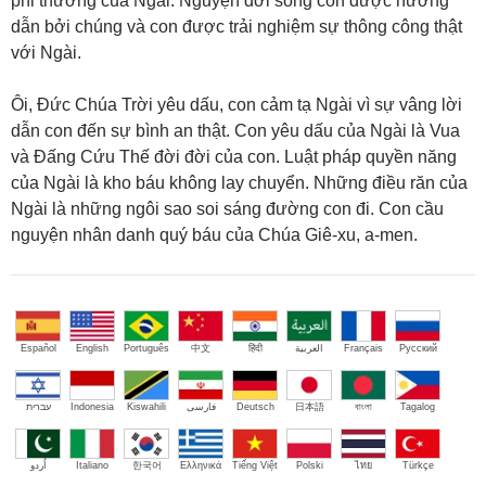
phi thường của Ngài. Nguyện đời sống con được hướng
dẫn bởi chúng và con được trải nghiệm sự thông công thật
với Ngài.
Ôi, Đức Chúa Trời yêu dấu, con cảm tạ Ngài vì sự vâng lời
dẫn con đến sự bình an thật. Con yêu dấu của Ngài là Vua
và Đấng Cứu Thế đời đời của con. Luật pháp quyền năng
của Ngài là kho báu không lay chuyển. Những điều răn của
Ngài là những ngôi sao soi sáng đường con đi. Con cầu
nguyện nhân danh quý báu của Chúa Giê-xu, a-men.
Español
English
Português
中文
हिंदी
العربية
Français
Русский
עברית
Indonesia
Kiswahili
فارسی
Deutsch
日本語
বাংলা
Tagalog
اُردو
Italiano
한국어
Ελληνικά
Tiếng Việt
Polski
ไทย
Türkçe