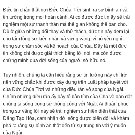
Đức tin chân thật nơi Đức Chúa Trời sinh ra sự bình an và
tin tưởng trong mọi hoàn cảnh. Ai có được đức tin ấy sẽ trải
nghiệm một sự thanh thản mà thế gian không thể ban cho.
Dù ở giữa những đổi thay và thử thách, đức tin này đem lại
cho tấm lòng sự kiên nhẫn và vững vàng, vì nó yên nghỉ
trong sự chăm sóc và kế hoạch của Chúa. Đây là một đức
tin không chỉ được giải thích bằng lời nói, mà còn được
chứng minh qua đời sống của người sở hữu nó.
Tuy nhiên, chúng ta cần hiểu rằng sự tin tưởng này chỉ trở
nên vững chắc khi được xây dựng trên Luật pháp tuyệt vời
của Đức Chúa Trời và những điều răn vô song của Ngài.
Chính những điều răn ấy bày tỏ bản tính của Cha và dẫn dắt
chúng ta sống trong sự thông công với Ngài. Ai thuận phục
trong sự vâng lời này sẽ trải nghiệm sự hiện diện thật của
Đấng Tạo Hóa, cảm nhận đời sống được biến đổi và khám
phá ra rằng sự bình an thật đến từ sự trung tín với ý muốn
của Ngài.