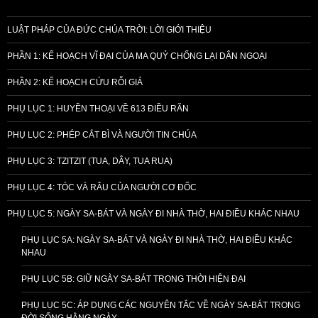
LUẬT PHÁP CỦA ĐỨC CHÚA TRỜI: LỜI GIỚI THIỆU
PHẦN 1: KẾ HOẠCH VĨ ĐẠI CỦA MA QUỶ CHỐNG LẠI DÂN NGOẠI
PHẦN 2: KẾ HOẠCH CỨU RỖI GIẢ
PHỤ LỤC 1: HUYỀN THOẠI VỀ 613 ĐIỀU RĂN
PHỤ LỤC 2: PHÉP CẮT BÌ VÀ NGƯỜI TIN CHÚA
PHỤ LỤC 3: TZITZIT (TUA, DÂY, TUA RUA)
PHỤ LỤC 4: TÓC VÀ RÂU CỦA NGƯỜI CƠ ĐỐC
PHỤ LỤC 5: NGÀY SA-BÁT VÀ NGÀY ĐI NHÀ THỜ, HAI ĐIỀU KHÁC NHAU
PHỤ LỤC 5A: NGÀY SA-BÁT VÀ NGÀY ĐI NHÀ THỜ, HAI ĐIỀU KHÁC
NHAU
PHỤ LỤC 5B: GIỮ NGÀY SA-BÁT TRONG THỜI HIỆN ĐẠI
PHỤ LỤC 5C: ÁP DỤNG CÁC NGUYÊN TẮC VỀ NGÀY SA-BÁT TRONG
ĐỜI SỐNG HẰNG NGÀY