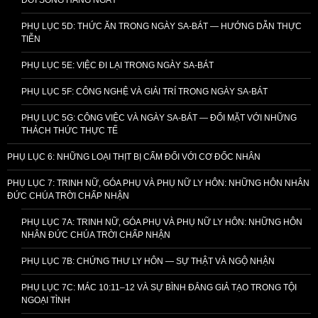
PHỤ LỤC 5D: THỨC ĂN TRONG NGÀY SA-BÁT — HƯỚNG DẪN THỰC
TIỄN
PHỤ LỤC 5E: VIỆC ĐI LẠI TRONG NGÀY SA-BÁT
PHỤ LỤC 5F: CÔNG NGHỆ VÀ GIẢI TRÍ TRONG NGÀY SA-BÁT
PHỤ LỤC 5G: CÔNG VIỆC VÀ NGÀY SA-BÁT — ĐỐI MẶT VỚI NHỮNG
THÁCH THỨC THỰC TẾ
PHỤ LỤC 6: NHỮNG LOẠI THỊT BỊ CẤM ĐỐI VỚI CƠ ĐỐC NHÂN
PHỤ LỤC 7: TRINH NỮ, GÓA PHỤ VÀ PHỤ NỮ LY HÔN: NHỮNG HÔN NHÂN
ĐỨC CHÚA TRỜI CHẤP NHẬN
PHỤ LỤC 7A: TRINH NỮ, GÓA PHỤ VÀ PHỤ NỮ LY HÔN: NHỮNG HÔN
NHÂN ĐỨC CHÚA TRỜI CHẤP NHẬN
PHỤ LỤC 7B: CHỨNG THƯ LY HÔN — SỰ THẬT VÀ NGỘ NHẬN
PHỤ LỤC 7C: MÁC 10:11–12 VÀ SỰ BÌNH ĐẲNG GIẢ TẠO TRONG TỘI
NGOẠI TÌNH