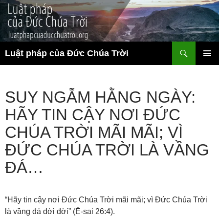
Chuyển
đến
nội
dung
Tìm
Luật pháp của Đức Chúa Trời
kiếm
TRÌNH
ĐƠN CƠ
SỞ
SUY NGẪM HẰNG NGÀY:
HÃY TIN CẬY NƠI ĐỨC
CHÚA TRỜI MÃI MÃI; VÌ
ĐỨC CHÚA TRỜI LÀ VẦNG
ĐÁ…
“Hãy tin cậy nơi Đức Chúa Trời mãi mãi; vì Đức Chúa Trời
là vầng đá đời đời” (Ê-sai 26:4).