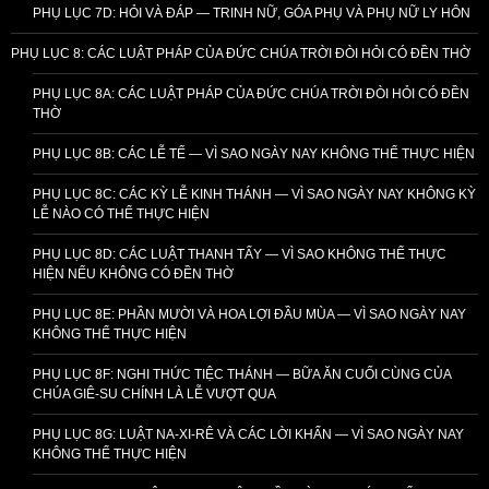
PHỤ LỤC 7D: HỎI VÀ ĐÁP — TRINH NỮ, GÓA PHỤ VÀ PHỤ NỮ LY HÔN
PHỤ LỤC 8: CÁC LUẬT PHÁP CỦA ĐỨC CHÚA TRỜI ĐÒI HỎI CÓ ĐỀN THỜ
PHỤ LỤC 8A: CÁC LUẬT PHÁP CỦA ĐỨC CHÚA TRỜI ĐÒI HỎI CÓ ĐỀN
THỜ
PHỤ LỤC 8B: CÁC LỄ TẾ — VÌ SAO NGÀY NAY KHÔNG THỂ THỰC HIỆN
PHỤ LỤC 8C: CÁC KỲ LỄ KINH THÁNH — VÌ SAO NGÀY NAY KHÔNG KỲ
LỄ NÀO CÓ THỂ THỰC HIỆN
PHỤ LỤC 8D: CÁC LUẬT THANH TẨY — VÌ SAO KHÔNG THỂ THỰC
HIỆN NẾU KHÔNG CÓ ĐỀN THỜ
PHỤ LỤC 8E: PHẦN MƯỜI VÀ HOA LỢI ĐẦU MÙA — VÌ SAO NGÀY NAY
KHÔNG THỂ THỰC HIỆN
PHỤ LỤC 8F: NGHI THỨC TIỆC THÁNH — BỮA ĂN CUỐI CÙNG CỦA
CHÚA GIÊ-SU CHÍNH LÀ LỄ VƯỢT QUA
PHỤ LỤC 8G: LUẬT NA-XI-RÊ VÀ CÁC LỜI KHẤN — VÌ SAO NGÀY NAY
KHÔNG THỂ THỰC HIỆN