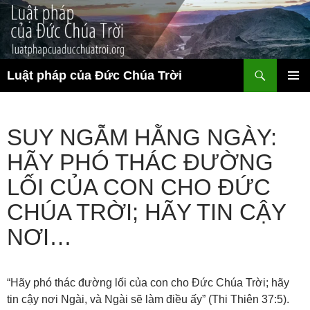
Chuyển
đến
nội
dung
Tìm
Luật pháp của Đức Chúa Trời
kiếm
TRÌNH
ĐƠN CƠ
SỞ
SUY NGẪM HẰNG NGÀY:
HÃY PHÓ THÁC ĐƯỜNG
LỐI CỦA CON CHO ĐỨC
CHÚA TRỜI; HÃY TIN CẬY
NƠI…
“Hãy phó thác đường lối của con cho Đức Chúa Trời; hãy
tin cậy nơi Ngài, và Ngài sẽ làm điều ấy” (Thi Thiên 37:5).