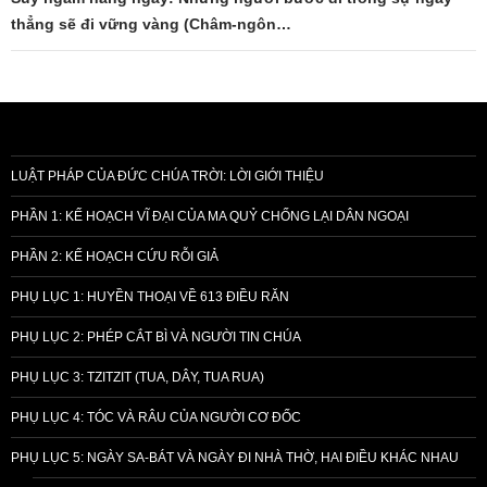
thẳng sẽ đi vững vàng (Châm-ngôn…
LUẬT PHÁP CỦA ĐỨC CHÚA TRỜI: LỜI GIỚI THIỆU
PHẦN 1: KẾ HOẠCH VĨ ĐẠI CỦA MA QUỶ CHỐNG LẠI DÂN NGOẠI
PHẦN 2: KẾ HOẠCH CỨU RỖI GIẢ
PHỤ LỤC 1: HUYỀN THOẠI VỀ 613 ĐIỀU RĂN
PHỤ LỤC 2: PHÉP CẮT BÌ VÀ NGƯỜI TIN CHÚA
PHỤ LỤC 3: TZITZIT (TUA, DÂY, TUA RUA)
PHỤ LỤC 4: TÓC VÀ RÂU CỦA NGƯỜI CƠ ĐỐC
PHỤ LỤC 5: NGÀY SA-BÁT VÀ NGÀY ĐI NHÀ THỜ, HAI ĐIỀU KHÁC NHAU