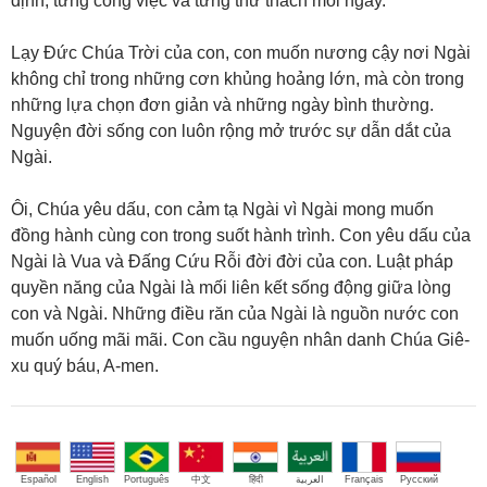
định, từng công việc và từng thử thách mỗi ngày.
Lạy Đức Chúa Trời của con, con muốn nương cậy nơi Ngài
không chỉ trong những cơn khủng hoảng lớn, mà còn trong
những lựa chọn đơn giản và những ngày bình thường.
Nguyện đời sống con luôn rộng mở trước sự dẫn dắt của
Ngài.
Ôi, Chúa yêu dấu, con cảm tạ Ngài vì Ngài mong muốn
đồng hành cùng con trong suốt hành trình. Con yêu dấu của
Ngài là Vua và Đấng Cứu Rỗi đời đời của con. Luật pháp
quyền năng của Ngài là mối liên kết sống động giữa lòng
con và Ngài. Những điều răn của Ngài là nguồn nước con
muốn uống mãi mãi. Con cầu nguyện nhân danh Chúa Giê-
xu quý báu, A-men.
Español
English
Português
中文
हिंदी
العربية
Français
Русский