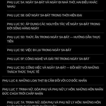
PHỤ LỤC 5A: NGÀY SA-BÁT VÀ NGÀY ĐI NHÀ THỜ, HAI ĐIỀU KHÁC
NHAU
PHỤ LỤC 5B: GIỮ NGÀY SA-BÁT TRONG THỜI HIỆN ĐẠI
PHỤ LỤC 5C: ÁP DỤNG CÁC NGUYÊN TẮC VỀ NGÀY SA-BÁT TRONG
ĐỜI SỐNG HẰNG NGÀY
PHỤ LỤC 5D: THỨC ĂN TRONG NGÀY SA-BÁT — HƯỚNG DẪN THỰC
TIỄN
PHỤ LỤC 5E: VIỆC ĐI LẠI TRONG NGÀY SA-BÁT
PHỤ LỤC 5F: CÔNG NGHỆ VÀ GIẢI TRÍ TRONG NGÀY SA-BÁT
PHỤ LỤC 5G: CÔNG VIỆC VÀ NGÀY SA-BÁT — ĐỐI MẶT VỚI NHỮNG
THÁCH THỨC THỰC TẾ
PHỤ LỤC 6: NHỮNG LOẠI THỊT BỊ CẤM ĐỐI VỚI CƠ ĐỐC NHÂN
PHỤ LỤC 7: TRINH NỮ, GÓA PHỤ VÀ PHỤ NỮ LY HÔN: NHỮNG HÔN NHÂN
ĐỨC CHÚA TRỜI CHẤP NHẬN
PHỤ LỤC 7A: TRINH NỮ, GÓA PHỤ VÀ PHỤ NỮ LY HÔN: NHỮNG HÔN