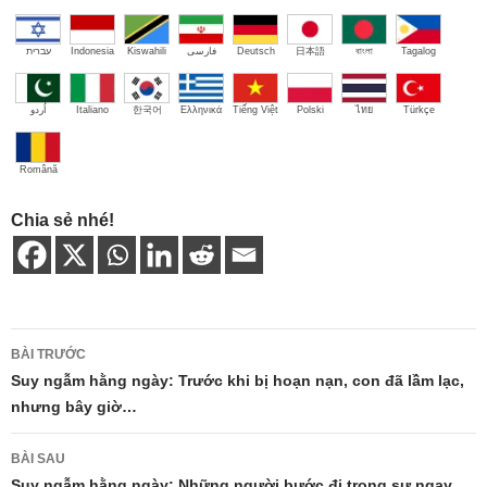
עברית
Indonesia
Kiswahili
فارسی
Deutsch
日本語
বাংলা
Tagalog
اُردو
Italiano
한국어
Ελληνικά
Tiếng Việt
Polski
ไทย
Türkçe
Română
Chia sẻ nhé!
Điều
BÀI TRƯỚC
hướng
Suy ngẫm hằng ngày: Trước khi bị hoạn nạn, con đã lầm lạc,
nhưng bây giờ…
bài
viết
BÀI SAU
Suy ngẫm hằng ngày: Những người bước đi trong sự ngay