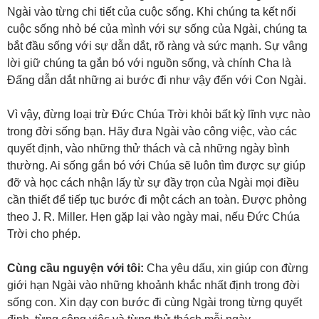
Ngài vào từng chi tiết của cuộc sống. Khi chúng ta kết nối
cuộc sống nhỏ bé của mình với sự sống của Ngài, chúng ta
bắt đầu sống với sự dẫn dắt, rõ ràng và sức mạnh. Sự vâng
lời giữ chúng ta gắn bó với nguồn sống, và chính Cha là
Đấng dẫn dắt những ai bước đi như vậy đến với Con Ngài.
Vì vậy, đừng loại trừ Đức Chúa Trời khỏi bất kỳ lĩnh vực nào
trong đời sống bạn. Hãy đưa Ngài vào công việc, vào các
quyết định, vào những thử thách và cả những ngày bình
thường. Ai sống gắn bó với Chúa sẽ luôn tìm được sự giúp
đỡ và học cách nhận lấy từ sự đầy trọn của Ngài mọi điều
cần thiết để tiếp tục bước đi một cách an toàn. Được phỏng
theo J. R. Miller. Hẹn gặp lại vào ngày mai, nếu Đức Chúa
Trời cho phép.
Cùng cầu nguyện với tôi:
Cha yêu dấu, xin giúp con đừng
giới hạn Ngài vào những khoảnh khắc nhất định trong đời
sống con. Xin dạy con bước đi cùng Ngài trong từng quyết