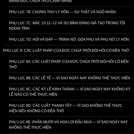
NHÂN ĐỨC CHÚA TRỜI CHẤP NHẬN
PHỤ LỤC 7B: CHỨNG THƯ LY HÔN — SỰ THẬT VÀ NGỘ NHẬN
PHỤ LỤC 7C: MÁC 10:11–12 VÀ SỰ BÌNH ĐẲNG GIẢ TẠO TRONG TỘI
NGOẠI TÌNH
PHỤ LỤC 7D: HỎI VÀ ĐÁP — TRINH NỮ, GÓA PHỤ VÀ PHỤ NỮ LY HÔN
PHỤ LỤC 8: CÁC LUẬT PHÁP CỦA ĐỨC CHÚA TRỜI ĐÒI HỎI CÓ ĐỀN THỜ
PHỤ LỤC 8A: CÁC LUẬT PHÁP CỦA ĐỨC CHÚA TRỜI ĐÒI HỎI CÓ ĐỀN
THỜ
PHỤ LỤC 8B: CÁC LỄ TẾ — VÌ SAO NGÀY NAY KHÔNG THỂ THỰC HIỆN
PHỤ LỤC 8C: CÁC KỲ LỄ KINH THÁNH — VÌ SAO NGÀY NAY KHÔNG KỲ
LỄ NÀO CÓ THỂ THỰC HIỆN
PHỤ LỤC 8D: CÁC LUẬT THANH TẨY — VÌ SAO KHÔNG THỂ THỰC
HIỆN NẾU KHÔNG CÓ ĐỀN THỜ
PHỤ LỤC 8E: PHẦN MƯỜI VÀ HOA LỢI ĐẦU MÙA — VÌ SAO NGÀY NAY
KHÔNG THỂ THỰC HIỆN