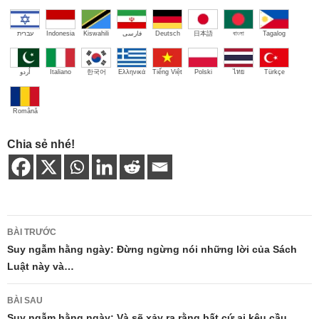
עברית
Indonesia
Kiswahili
فارسی
Deutsch
日本語
বাংলা
Tagalog
اُردو
Italiano
한국어
Ελληνικά
Tiếng Việt
Polski
ไทย
Türkçe
Română
Chia sẻ nhé!
Điều
BÀI TRƯỚC
hướng
Suy ngẫm hằng ngày: Đừng ngừng nói những lời của Sách
Luật này và…
bài
viết
BÀI SAU
Suy ngẫm hằng ngày: Và sẽ xảy ra rằng bất cứ ai kêu cầu