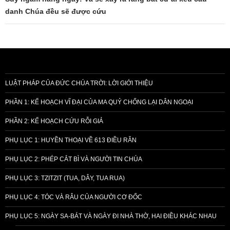
danh Chúa đều sẽ được cứu
LUẬT PHÁP CỦA ĐỨC CHÚA TRỜI: LỜI GIỚI THIỆU
PHẦN 1: KẾ HOẠCH VĨ ĐẠI CỦA MA QUỶ CHỐNG LẠI DÂN NGOẠI
PHẦN 2: KẾ HOẠCH CỨU RỖI GIẢ
PHỤ LỤC 1: HUYỀN THOẠI VỀ 613 ĐIỀU RĂN
PHỤ LỤC 2: PHÉP CẮT BÌ VÀ NGƯỜI TIN CHÚA
PHỤ LỤC 3: TZITZIT (TUA, DÂY, TUA RUA)
PHỤ LỤC 4: TÓC VÀ RÂU CỦA NGƯỜI CƠ ĐỐC
PHỤ LỤC 5: NGÀY SA-BÁT VÀ NGÀY ĐI NHÀ THỜ, HAI ĐIỀU KHÁC NHAU