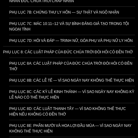
NHÂN ĐỨC CHÚA TRỜI CHẤP NHẬN
PHỤ LỤC 7B: CHỨNG THƯ LY HÔN — SỰ THẬT VÀ NGỘ NHẬN
PHỤ LỤC 7C: MÁC 10:11–12 VÀ SỰ BÌNH ĐẲNG GIẢ TẠO TRONG TỘI
NGOẠI TÌNH
PHỤ LỤC 7D: HỎI VÀ ĐÁP — TRINH NỮ, GÓA PHỤ VÀ PHỤ NỮ LY HÔN
PHỤ LỤC 8: CÁC LUẬT PHÁP CỦA ĐỨC CHÚA TRỜI ĐÒI HỎI CÓ ĐỀN THỜ
PHỤ LỤC 8A: CÁC LUẬT PHÁP CỦA ĐỨC CHÚA TRỜI ĐÒI HỎI CÓ ĐỀN
THỜ
PHỤ LỤC 8B: CÁC LỄ TẾ — VÌ SAO NGÀY NAY KHÔNG THỂ THỰC HIỆN
PHỤ LỤC 8C: CÁC KỲ LỄ KINH THÁNH — VÌ SAO NGÀY NAY KHÔNG KỲ
LỄ NÀO CÓ THỂ THỰC HIỆN
PHỤ LỤC 8D: CÁC LUẬT THANH TẨY — VÌ SAO KHÔNG THỂ THỰC
HIỆN NẾU KHÔNG CÓ ĐỀN THỜ
PHỤ LỤC 8E: PHẦN MƯỜI VÀ HOA LỢI ĐẦU MÙA — VÌ SAO NGÀY NAY
KHÔNG THỂ THỰC HIỆN