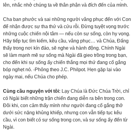
lên, nhắc nhở chúng ta về thân phận và đích đến của mình.
Cha ban phước và sai những người vâng phục đến với Con
để nhận được sự tha thứ và cứu rỗi. Đừng tuyệt vọng trước
những cuộc chiến nội tâm — nếu còn sự sống, còn hy vọng.
Hãy tiếp tục tìm kiếm, kêu cầu, vâng phục… và Chúa, Đấng
thấy trong nơi kín đáo, sẽ nghe và hành động. Chính Ngài
sẽ làm mạnh mẽ sự sống mà Ngài đã gieo trồng trong bạn,
cho đến khi sự sống ấy chiến thắng mọi thứ đang cố gắng
bóp nghẹt nó. -Phỏng theo J.C. Philpot. Hẹn gặp lại vào
ngày mai, nếu Chúa cho phép.
Cùng cầu nguyện với tôi:
Lạy Chúa là Đức Chúa Trời, chỉ
có Ngài biết những trận chiến đang diễn ra bên trong con.
Đôi khi, con cảm thấy mình như người đang cố gắng thở
dưới sức nặng khủng khiếp, nhưng con vẫn tiếp tục kêu
cầu, vì con biết có sự sống trong con, và sự sống ấy đến từ
Ngài.