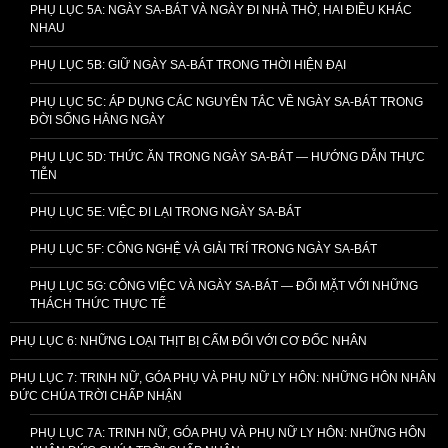
PHỤ LỤC 5A: NGÀY SA-BÁT VÀ NGÀY ĐI NHÀ THỜ, HAI ĐIỀU KHÁC
NHAU
PHỤ LỤC 5B: GIỮ NGÀY SA-BÁT TRONG THỜI HIỆN ĐẠI
PHỤ LỤC 5C: ÁP DỤNG CÁC NGUYÊN TẮC VỀ NGÀY SA-BÁT TRONG
ĐỜI SỐNG HẰNG NGÀY
PHỤ LỤC 5D: THỨC ĂN TRONG NGÀY SA-BÁT — HƯỚNG DẪN THỰC
TIỄN
PHỤ LỤC 5E: VIỆC ĐI LẠI TRONG NGÀY SA-BÁT
PHỤ LỤC 5F: CÔNG NGHỆ VÀ GIẢI TRÍ TRONG NGÀY SA-BÁT
PHỤ LỤC 5G: CÔNG VIỆC VÀ NGÀY SA-BÁT — ĐỐI MẶT VỚI NHỮNG
THÁCH THỨC THỰC TẾ
PHỤ LỤC 6: NHỮNG LOẠI THỊT BỊ CẤM ĐỐI VỚI CƠ ĐỐC NHÂN
PHỤ LỤC 7: TRINH NỮ, GÓA PHỤ VÀ PHỤ NỮ LY HÔN: NHỮNG HÔN NHÂN
ĐỨC CHÚA TRỜI CHẤP NHẬN
PHỤ LỤC 7A: TRINH NỮ, GÓA PHỤ VÀ PHỤ NỮ LY HÔN: NHỮNG HÔN