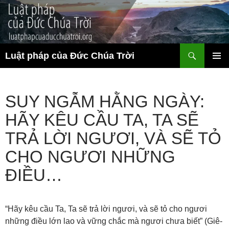
Chuyển
đến
nội
dung
Tìm
Luật pháp của Đức Chúa Trời
kiếm
TRÌNH
ĐƠN CƠ
SỞ
SUY NGẪM HẰNG NGÀY:
HÃY KÊU CẦU TA, TA SẼ
TRẢ LỜI NGƯƠI, VÀ SẼ TỎ
CHO NGƯƠI NHỮNG
ĐIỀU…
“Hãy kêu cầu Ta, Ta sẽ trả lời ngươi, và sẽ tỏ cho ngươi
những điều lớn lao và vững chắc mà ngươi chưa biết” (Giê-