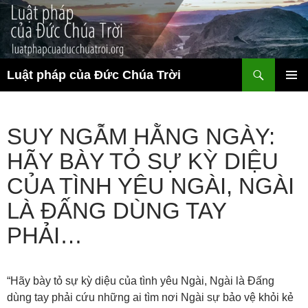
Chuyển
đến
nội
dung
Tìm
Luật pháp của Đức Chúa Trời
kiếm
TRÌNH
ĐƠN CƠ
SỞ
SUY NGẪM HẰNG NGÀY:
HÃY BÀY TỎ SỰ KỲ DIỆU
CỦA TÌNH YÊU NGÀI, NGÀI
LÀ ĐẤNG DÙNG TAY
PHẢI…
“Hãy bày tỏ sự kỳ diệu của tình yêu Ngài, Ngài là Đấng
dùng tay phải cứu những ai tìm nơi Ngài sự bảo vệ khỏi kẻ