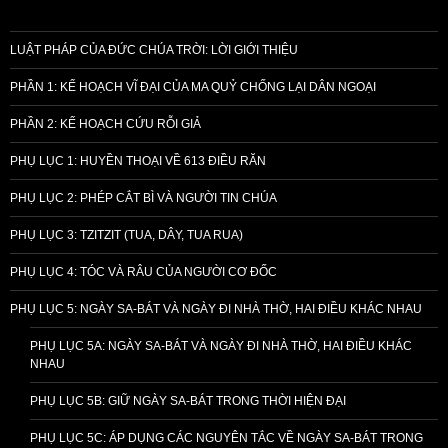
LUẬT PHÁP CỦA ĐỨC CHÚA TRỜI: LỜI GIỚI THIỆU
PHẦN 1: KẾ HOẠCH VĨ ĐẠI CỦA MA QUỶ CHỐNG LẠI DÂN NGOẠI
PHẦN 2: KẾ HOẠCH CỨU RỖI GIẢ
PHỤ LỤC 1: HUYỀN THOẠI VỀ 613 ĐIỀU RĂN
PHỤ LỤC 2: PHÉP CẮT BÌ VÀ NGƯỜI TIN CHÚA
PHỤ LỤC 3: TZITZIT (TUA, DÂY, TUA RUA)
PHỤ LỤC 4: TÓC VÀ RÂU CỦA NGƯỜI CƠ ĐỐC
PHỤ LỤC 5: NGÀY SA-BÁT VÀ NGÀY ĐI NHÀ THỜ, HAI ĐIỀU KHÁC NHAU
PHỤ LỤC 5A: NGÀY SA-BÁT VÀ NGÀY ĐI NHÀ THỜ, HAI ĐIỀU KHÁC
NHAU
PHỤ LỤC 5B: GIỮ NGÀY SA-BÁT TRONG THỜI HIỆN ĐẠI
PHỤ LỤC 5C: ÁP DỤNG CÁC NGUYÊN TẮC VỀ NGÀY SA-BÁT TRONG