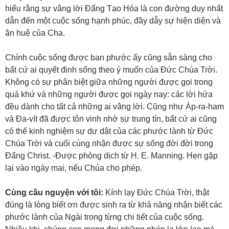
hiểu rằng sự vâng lời Đấng Tạo Hóa là con đường duy nhất
dẫn đến một cuộc sống hạnh phúc, đầy dẫy sự hiện diện và
ân huệ của Cha.
Chính cuộc sống được ban phước ấy cũng sẵn sàng cho
bất cứ ai quyết định sống theo ý muốn của Đức Chúa Trời.
Không có sự phân biệt giữa những người được gọi trong
quá khứ và những người được gọi ngày nay: các lời hứa
đều dành cho tất cả những ai vâng lời. Cũng như Áp-ra-ham
và Đa-vít đã được tôn vinh nhờ sự trung tín, bất cứ ai cũng
có thể kinh nghiệm sự dư dật của các phước lành từ Đức
Chúa Trời và cuối cùng nhận được sự sống đời đời trong
Đấng Christ. -Được phỏng dịch từ H. E. Manning. Hẹn gặp
lại vào ngày mai, nếu Chúa cho phép.
Cùng cầu nguyện với tôi:
Kính lạy Đức Chúa Trời, thật
đúng là lòng biết ơn được sinh ra từ khả năng nhận biết các
phước lành của Ngài trong từng chi tiết của cuộc sống.