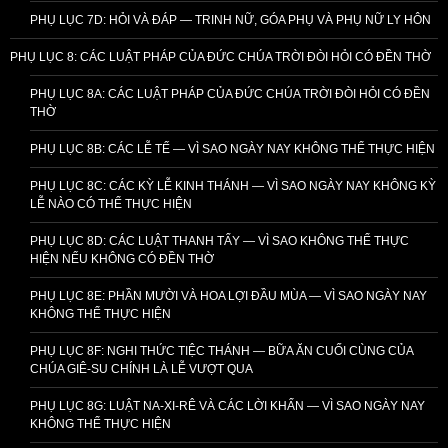
PHỤ LỤC 7D: HỎI VÀ ĐÁP — TRINH NỮ, GÓA PHỤ VÀ PHỤ NỮ LY HÔN
PHỤ LỤC 8: CÁC LUẬT PHÁP CỦA ĐỨC CHÚA TRỜI ĐÒI HỎI CÓ ĐỀN THỜ
PHỤ LỤC 8A: CÁC LUẬT PHÁP CỦA ĐỨC CHÚA TRỜI ĐÒI HỎI CÓ ĐỀN
THỜ
PHỤ LỤC 8B: CÁC LỄ TẾ — VÌ SAO NGÀY NAY KHÔNG THỂ THỰC HIỆN
PHỤ LỤC 8C: CÁC KỲ LỄ KINH THÁNH — VÌ SAO NGÀY NAY KHÔNG KỲ
LỄ NÀO CÓ THỂ THỰC HIỆN
PHỤ LỤC 8D: CÁC LUẬT THANH TẨY — VÌ SAO KHÔNG THỂ THỰC
HIỆN NẾU KHÔNG CÓ ĐỀN THỜ
PHỤ LỤC 8E: PHẦN MƯỜI VÀ HOA LỢI ĐẦU MÙA — VÌ SAO NGÀY NAY
KHÔNG THỂ THỰC HIỆN
PHỤ LỤC 8F: NGHI THỨC TIỆC THÁNH — BỮA ĂN CUỐI CÙNG CỦA
CHÚA GIÊ-SU CHÍNH LÀ LỄ VƯỢT QUA
PHỤ LỤC 8G: LUẬT NA-XI-RÊ VÀ CÁC LỜI KHẤN — VÌ SAO NGÀY NAY
KHÔNG THỂ THỰC HIỆN