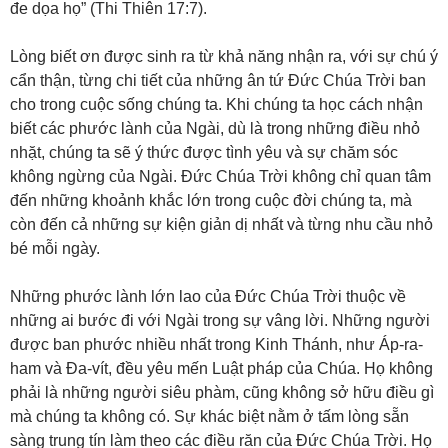
đe dọa họ” (Thi Thiên 17:7).
Lòng biết ơn được sinh ra từ khả năng nhận ra, với sự chú ý
cẩn thận, từng chi tiết của những ân tứ Đức Chúa Trời ban
cho trong cuộc sống chúng ta. Khi chúng ta học cách nhận
biết các phước lành của Ngài, dù là trong những điều nhỏ
nhặt, chúng ta sẽ ý thức được tình yêu và sự chăm sóc
không ngừng của Ngài. Đức Chúa Trời không chỉ quan tâm
đến những khoảnh khắc lớn trong cuộc đời chúng ta, mà
còn đến cả những sự kiện giản dị nhất và từng nhu cầu nhỏ
bé mỗi ngày.
Những phước lành lớn lao của Đức Chúa Trời thuộc về
những ai bước đi với Ngài trong sự vâng lời. Những người
được ban phước nhiều nhất trong Kinh Thánh, như Áp-ra-
ham và Đa-vít, đều yêu mến Luật pháp của Chúa. Họ không
phải là những người siêu phàm, cũng không sở hữu điều gì
mà chúng ta không có. Sự khác biệt nằm ở tấm lòng sẵn
sàng trung tín làm theo các điều răn của Đức Chúa Trời. Họ