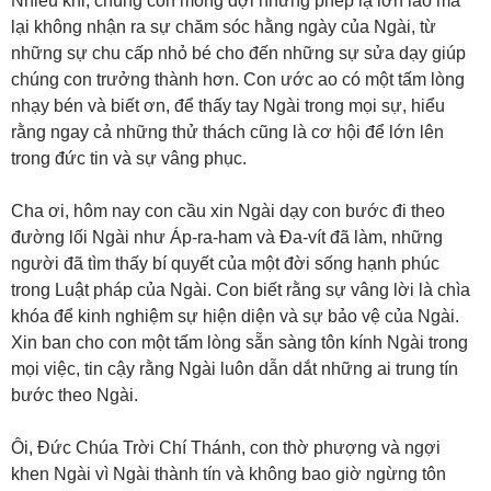
Nhiều khi, chúng con mong đợi những phép lạ lớn lao mà
lại không nhận ra sự chăm sóc hằng ngày của Ngài, từ
những sự chu cấp nhỏ bé cho đến những sự sửa dạy giúp
chúng con trưởng thành hơn. Con ước ao có một tấm lòng
nhạy bén và biết ơn, để thấy tay Ngài trong mọi sự, hiểu
rằng ngay cả những thử thách cũng là cơ hội để lớn lên
trong đức tin và sự vâng phục.
Cha ơi, hôm nay con cầu xin Ngài dạy con bước đi theo
đường lối Ngài như Áp-ra-ham và Đa-vít đã làm, những
người đã tìm thấy bí quyết của một đời sống hạnh phúc
trong Luật pháp của Ngài. Con biết rằng sự vâng lời là chìa
khóa để kinh nghiệm sự hiện diện và sự bảo vệ của Ngài.
Xin ban cho con một tấm lòng sẵn sàng tôn kính Ngài trong
mọi việc, tin cậy rằng Ngài luôn dẫn dắt những ai trung tín
bước theo Ngài.
Ôi, Đức Chúa Trời Chí Thánh, con thờ phượng và ngợi
khen Ngài vì Ngài thành tín và không bao giờ ngừng tôn