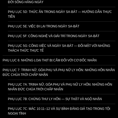
ĐỜI SỐNG HẰNG NGÀY
PHỤ LỤC 5D: THỨC ĂN TRONG NGÀY SA-BÁT — HƯỚNG DẪN THỰC
TIỄN
PHỤ LỤC 5E: VIỆC ĐI LẠI TRONG NGÀY SA-BÁT
PHỤ LỤC 5F: CÔNG NGHỆ VÀ GIẢI TRÍ TRONG NGÀY SA-BÁT
PHỤ LỤC 5G: CÔNG VIỆC VÀ NGÀY SA-BÁT — ĐỐI MẶT VỚI NHỮNG
THÁCH THỨC THỰC TẾ
PHỤ LỤC 6: NHỮNG LOẠI THỊT BỊ CẤM ĐỐI VỚI CƠ ĐỐC NHÂN
PHỤ LỤC 7: TRINH NỮ, GÓA PHỤ VÀ PHỤ NỮ LY HÔN: NHỮNG HÔN NHÂN
ĐỨC CHÚA TRỜI CHẤP NHẬN
PHỤ LỤC 7A: TRINH NỮ, GÓA PHỤ VÀ PHỤ NỮ LY HÔN: NHỮNG HÔN
NHÂN ĐỨC CHÚA TRỜI CHẤP NHẬN
PHỤ LỤC 7B: CHỨNG THƯ LY HÔN — SỰ THẬT VÀ NGỘ NHẬN
PHỤ LỤC 7C: MÁC 10:11–12 VÀ SỰ BÌNH ĐẲNG GIẢ TẠO TRONG TỘI
NGOẠI TÌNH