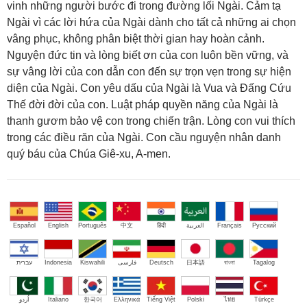
vinh những người bước đi trong đường lối Ngài. Cảm tạ
Ngài vì các lời hứa của Ngài dành cho tất cả những ai chọn
vâng phục, không phân biệt thời gian hay hoàn cảnh.
Nguyện đức tin và lòng biết ơn của con luôn bền vững, và
sự vâng lời của con dẫn con đến sự trọn vẹn trong sự hiện
diện của Ngài. Con yêu dấu của Ngài là Vua và Đấng Cứu
Thế đời đời của con. Luật pháp quyền năng của Ngài là
thanh gươm bảo vệ con trong chiến trận. Lòng con vui thích
trong các điều răn của Ngài. Con cầu nguyện nhân danh
quý báu của Chúa Giê-xu, A-men.
Español
English
Português
中文
हिंदी
العربية
Français
Русский
עברית
Indonesia
Kiswahili
فارسی
Deutsch
日本語
বাংলা
Tagalog
اُردو
Italiano
한국어
Ελληνικά
Tiếng Việt
Polski
ไทย
Türkçe