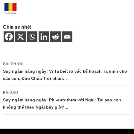
Română
Chia sẻ nhé!
Điều
BÀI TRƯỚC
hướng
Suy ngẫm hằng ngày: Vì Ta biết rõ các kế hoạch Ta định cho
các con, Đức Chúa Trời phán…
bài
viết
BÀI SAU
Suy ngẫm hằng ngày: Phi-e-rơ thưa với Ngài: Tại sao con
không thể theo Ngài bây giờ?…