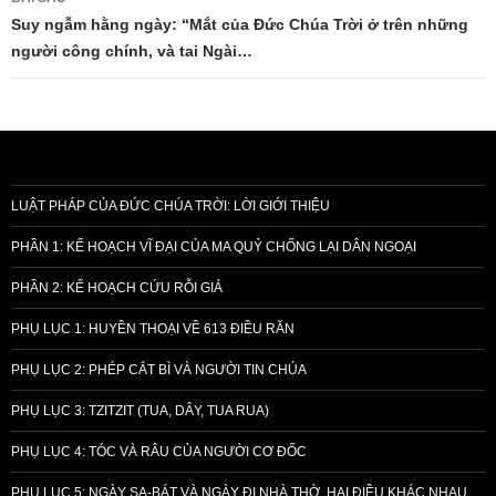
Suy ngẫm hằng ngày: “Mắt của Đức Chúa Trời ở trên những
người công chính, và tai Ngài…
LUẬT PHÁP CỦA ĐỨC CHÚA TRỜI: LỜI GIỚI THIỆU
PHẦN 1: KẾ HOẠCH VĨ ĐẠI CỦA MA QUỶ CHỐNG LẠI DÂN NGOẠI
PHẦN 2: KẾ HOẠCH CỨU RỖI GIẢ
PHỤ LỤC 1: HUYỀN THOẠI VỀ 613 ĐIỀU RĂN
PHỤ LỤC 2: PHÉP CẮT BÌ VÀ NGƯỜI TIN CHÚA
PHỤ LỤC 3: TZITZIT (TUA, DÂY, TUA RUA)
PHỤ LỤC 4: TÓC VÀ RÂU CỦA NGƯỜI CƠ ĐỐC
PHỤ LỤC 5: NGÀY SA-BÁT VÀ NGÀY ĐI NHÀ THỜ, HAI ĐIỀU KHÁC NHAU