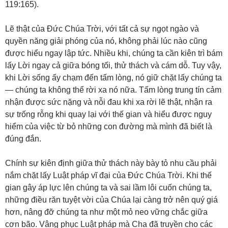
119:165).
Lẽ thật của Đức Chúa Trời, với tất cả sự ngọt ngào và
quyền năng giải phóng của nó, không phải lúc nào cũng
được hiểu ngay lập tức. Nhiều khi, chúng ta cần kiên trì bám
lấy Lời ngay cả giữa bóng tối, thử thách và cám dỗ. Tuy vậy,
khi Lời sống ấy chạm đến tấm lòng, nó giữ chặt lấy chúng ta
— chúng ta không thể rời xa nó nữa. Tấm lòng trung tín cảm
nhận được sức nặng và nỗi đau khi xa rời lẽ thật, nhận ra
sự trống rỗng khi quay lại với thế gian và hiểu được nguy
hiểm của việc từ bỏ những con đường mà mình đã biết là
đúng đắn.
Chính sự kiên định giữa thử thách này bày tỏ nhu cầu phải
nắm chặt lấy Luật pháp vĩ đại của Đức Chúa Trời. Khi thế
gian gây áp lực lên chúng ta và sai lầm lôi cuốn chúng ta,
những điều răn tuyệt vời của Chúa lại càng trở nên quý giá
hơn, nâng đỡ chúng ta như một mỏ neo vững chắc giữa
cơn bão. Vâng phục Luật pháp mà Cha đã truyền cho các