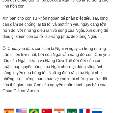
con đừng bao giờ rời bỏ Lời của Ngài, vì đó là sự sống cho
linh hồn con.
Xin ban cho con sự khôn ngoan để phân biệt điều sai, lòng
can đảm để chống lại tội lỗi và một tình yêu ngày càng lớn
hơn đối với những điều răn vô song của Ngài. Xin đừng để
điều gì khiến con xa rời sự vâng phục đẹp lòng Ngài.
Ôi Chúa yêu dấu, con cảm tạ Ngài vì ngay cả trong những
trận chiến lớn nhất, Lời của Ngài vẫn nâng đỡ con. Con yêu
dấu của Ngài là Vua và Đấng Cứu Thế đời đời của con.
Luật pháp quyền năng của Ngài như một dòng sông ánh
sáng xuyên qua bóng tối. Những điều răn của Ngài như
những bức tường thành bảo vệ con khỏi những sự lừa dối
của thế gian này. Con cầu nguyện nhân danh quý báu của
Chúa Giê-xu, A-men.