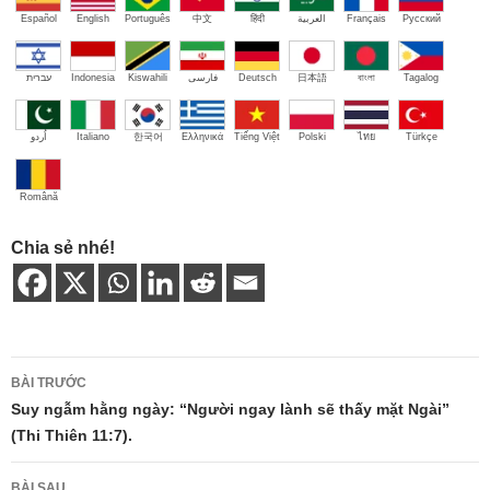
Español
English
Português
中文
हिंदी
العربية
Français
Русский
עברית
Indonesia
Kiswahili
فارسی
Deutsch
日本語
বাংলা
Tagalog
اُردو
Italiano
한국어
Ελληνικά
Tiếng Việt
Polski
ไทย
Türkçe
Română
Chia sẻ nhé!
Điều
BÀI TRƯỚC
hướng
Suy ngẫm hằng ngày: “Người ngay lành sẽ thấy mặt Ngài”
(Thi Thiên 11:7).
bài
viết
BÀI SAU