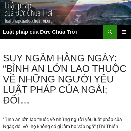
Chuyển
đến
nội
dung
Tìm
Luật pháp của Đức Chúa Trời
kiếm
TRÌNH
ĐƠN CƠ
SỞ
SUY NGẪM HẰNG NGÀY:
“BÌNH AN LỚN LAO THUỘC
VỀ NHỮNG NGƯỜI YÊU
LUẬT PHÁP CỦA NGÀI;
ĐỐI…
“Bình an lớn lao thuộc về những người yêu luật pháp của
Ngài; đối với họ không có gì làm họ vấp ngã” (Thi Thiên