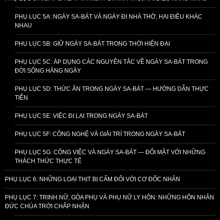
PHỤ LỤC 5A: NGÀY SA-BÁT VÀ NGÀY ĐI NHÀ THỜ, HAI ĐIỀU KHÁC
NHAU
PHỤ LỤC 5B: GIỮ NGÀY SA-BÁT TRONG THỜI HIỆN ĐẠI
PHỤ LỤC 5C: ÁP DỤNG CÁC NGUYÊN TẮC VỀ NGÀY SA-BÁT TRONG
ĐỜI SỐNG HẰNG NGÀY
PHỤ LỤC 5D: THỨC ĂN TRONG NGÀY SA-BÁT — HƯỚNG DẪN THỰC
TIỄN
PHỤ LỤC 5E: VIỆC ĐI LẠI TRONG NGÀY SA-BÁT
PHỤ LỤC 5F: CÔNG NGHỆ VÀ GIẢI TRÍ TRONG NGÀY SA-BÁT
PHỤ LỤC 5G: CÔNG VIỆC VÀ NGÀY SA-BÁT — ĐỐI MẶT VỚI NHỮNG
THÁCH THỨC THỰC TẾ
PHỤ LỤC 6: NHỮNG LOẠI THỊT BỊ CẤM ĐỐI VỚI CƠ ĐỐC NHÂN
PHỤ LỤC 7: TRINH NỮ, GÓA PHỤ VÀ PHỤ NỮ LY HÔN: NHỮNG HÔN NHÂN
ĐỨC CHÚA TRỜI CHẤP NHẬN