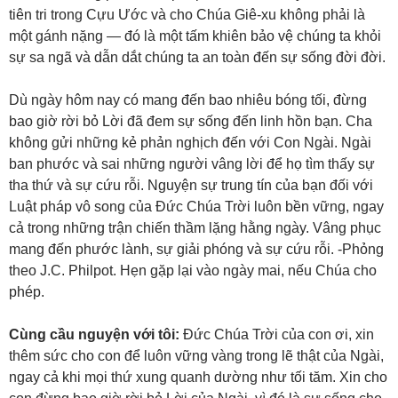
tiên tri trong Cựu Ước và cho Chúa Giê-xu không phải là
một gánh nặng — đó là một tấm khiên bảo vệ chúng ta khỏi
sự sa ngã và dẫn dắt chúng ta an toàn đến sự sống đời đời.
Dù ngày hôm nay có mang đến bao nhiêu bóng tối, đừng
bao giờ rời bỏ Lời đã đem sự sống đến linh hồn bạn. Cha
không gửi những kẻ phản nghịch đến với Con Ngài. Ngài
ban phước và sai những người vâng lời để họ tìm thấy sự
tha thứ và sự cứu rỗi. Nguyện sự trung tín của bạn đối với
Luật pháp vô song của Đức Chúa Trời luôn bền vững, ngay
cả trong những trận chiến thầm lặng hằng ngày. Vâng phục
mang đến phước lành, sự giải phóng và sự cứu rỗi. -Phỏng
theo J.C. Philpot. Hẹn gặp lại vào ngày mai, nếu Chúa cho
phép.
Cùng cầu nguyện với tôi:
Đức Chúa Trời của con ơi, xin
thêm sức cho con để luôn vững vàng trong lẽ thật của Ngài,
ngay cả khi mọi thứ xung quanh dường như tối tăm. Xin cho