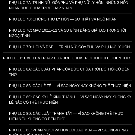
PHỤ LỤC 7A: TRINH NỮ, GÓA PHỤ VÀ PHỤ NỮ LY HÔN: NHỮNG HÔN
NHÂN ĐỨC CHÚA TRỜI CHẤP NHẬN
PHỤ LỤC 7B: CHỨNG THƯ LY HÔN — SỰ THẬT VÀ NGỘ NHẬN
PHỤ LỤC 7C: MÁC 10:11–12 VÀ SỰ BÌNH ĐẲNG GIẢ TẠO TRONG TỘI
NGOẠI TÌNH
PHỤ LỤC 7D: HỎI VÀ ĐÁP — TRINH NỮ, GÓA PHỤ VÀ PHỤ NỮ LY HÔN
PHỤ LỤC 8: CÁC LUẬT PHÁP CỦA ĐỨC CHÚA TRỜI ĐÒI HỎI CÓ ĐỀN THỜ
PHỤ LỤC 8A: CÁC LUẬT PHÁP CỦA ĐỨC CHÚA TRỜI ĐÒI HỎI CÓ ĐỀN
THỜ
PHỤ LỤC 8B: CÁC LỄ TẾ — VÌ SAO NGÀY NAY KHÔNG THỂ THỰC HIỆN
PHỤ LỤC 8C: CÁC KỲ LỄ KINH THÁNH — VÌ SAO NGÀY NAY KHÔNG KỲ
LỄ NÀO CÓ THỂ THỰC HIỆN
PHỤ LỤC 8D: CÁC LUẬT THANH TẨY — VÌ SAO KHÔNG THỂ THỰC
HIỆN NẾU KHÔNG CÓ ĐỀN THỜ
PHỤ LỤC 8E: PHẦN MƯỜI VÀ HOA LỢI ĐẦU MÙA — VÌ SAO NGÀY NAY