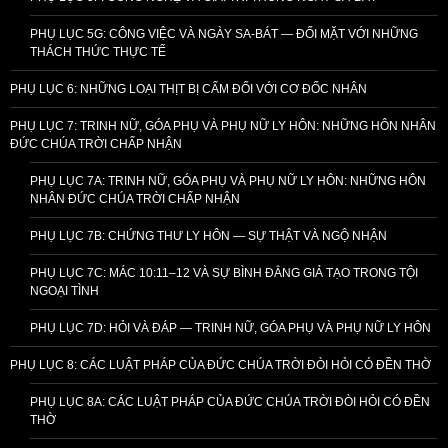
PHỤ LỤC 5G: CÔNG VIỆC VÀ NGÀY SA-BÁT — ĐỐI MẶT VỚI NHỮNG
THÁCH THỨC THỰC TẾ
PHỤ LỤC 6: NHỮNG LOẠI THỊT BỊ CẤM ĐỐI VỚI CƠ ĐỐC NHÂN
PHỤ LỤC 7: TRINH NỮ, GÓA PHỤ VÀ PHỤ NỮ LY HÔN: NHỮNG HÔN NHÂN
ĐỨC CHÚA TRỜI CHẤP NHẬN
PHỤ LỤC 7A: TRINH NỮ, GÓA PHỤ VÀ PHỤ NỮ LY HÔN: NHỮNG HÔN
NHÂN ĐỨC CHÚA TRỜI CHẤP NHẬN
PHỤ LỤC 7B: CHỨNG THƯ LY HÔN — SỰ THẬT VÀ NGỘ NHẬN
PHỤ LỤC 7C: MÁC 10:11–12 VÀ SỰ BÌNH ĐẲNG GIẢ TẠO TRONG TỘI
NGOẠI TÌNH
PHỤ LỤC 7D: HỎI VÀ ĐÁP — TRINH NỮ, GÓA PHỤ VÀ PHỤ NỮ LY HÔN
PHỤ LỤC 8: CÁC LUẬT PHÁP CỦA ĐỨC CHÚA TRỜI ĐÒI HỎI CÓ ĐỀN THỜ
PHỤ LỤC 8A: CÁC LUẬT PHÁP CỦA ĐỨC CHÚA TRỜI ĐÒI HỎI CÓ ĐỀN
THỜ