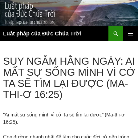
Chuyển
đến
nội
dung
Tìm
Luật pháp của Đức Chúa Trời
kiếm
TRÌNH
ĐƠN CƠ
SỞ
SUY NGẪM HẰNG NGÀY: AI
MẤT SỰ SỐNG MÌNH VÌ CỚ
TA SẼ TÌM LẠI ĐƯỢC (MA-
THI-Ơ 16:25)
“Ai mất sự sống mình vì cớ Ta sẽ tìm lại được” (Ma-thi-ơ
16:25).
Con đường nhanh nhất để làm cho cuộc đời trở nên trống