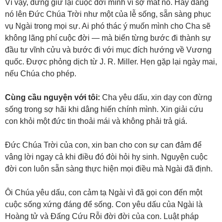
Vì vậy, đừng giữ lại cuộc đời mình vì sợ mất nó. Hãy dâng
nó lên Đức Chúa Trời như một của lễ sống, sẵn sàng phục
vụ Ngài trong mọi sự. Ai phó thác ý muốn mình cho Cha sẽ
không lãng phí cuộc đời — mà biến từng bước đi thành sự
đầu tư vĩnh cửu và bước đi với mục đích hướng về Vương
quốc. Được phỏng dịch từ J. R. Miller. Hẹn gặp lại ngày mai,
nếu Chúa cho phép.
Cùng cầu nguyện với tôi:
Cha yêu dấu, xin dạy con đừng
sống trong sợ hãi khi dâng hiến chính mình. Xin giải cứu
con khỏi một đức tin thoải mái và không phải trả giá.
Đức Chúa Trời của con, xin ban cho con sự can đảm để
vâng lời ngay cả khi điều đó đòi hỏi hy sinh. Nguyện cuộc
đời con luôn sẵn sàng thực hiện mọi điều mà Ngài đã định.
Ôi Chúa yêu dấu, con cảm tạ Ngài vì đã gọi con đến một
cuộc sống xứng đáng để sống. Con yêu dấu của Ngài là
Hoàng tử và Đấng Cứu Rỗi đời đời của con. Luật pháp