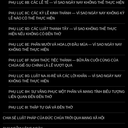
PHỤ LỤC 8B: CÁC LỄ TẾ — VÌ SAO NGÀY NAY KHÔNG THỂ THỰC HIỆN
PHỤ LỤC 8C: CÁC KỲ LỄ KINH THÁNH — VÌ SAO NGÀY NAY KHÔNG KỲ
LỄ NÀO CÓ THỂ THỰC HIỆN
PHỤ LỤC 8D: CÁC LUẬT THANH TẨY — VÌ SAO KHÔNG THỂ THỰC
HIỆN NẾU KHÔNG CÓ ĐỀN THỜ
PHỤ LỤC 8E: PHẦN MƯỜI VÀ HOA LỢI ĐẦU MÙA — VÌ SAO NGÀY NAY
KHÔNG THỂ THỰC HIỆN
PHỤ LỤC 8F: NGHI THỨC TIỆC THÁNH — BỮA ĂN CUỐI CÙNG CỦA
CHÚA GIÊ-SU CHÍNH LÀ LỄ VƯỢT QUA
PHỤ LỤC 8G: LUẬT NA-XI-RÊ VÀ CÁC LỜI KHẤN — VÌ SAO NGÀY NAY
KHÔNG THỂ THỰC HIỆN
PHỤ LỤC 8H: SỰ VÂNG PHỤC MỘT PHẦN VÀ MANG TÍNH BIỂU TƯỢNG
LIÊN QUAN ĐẾN ĐỀN THỜ
PHỤ LỤC 8I: THẬP TỰ GIÁ VÀ ĐỀN THỜ
CHIA SẺ LUẬT PHÁP CỦA ĐỨC CHÚA TRỜI QUA MẠNG XÃ HỘI