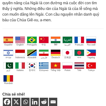
quyền năng của Ngài là con đường mà cuộc đời con tìm
thấy ý nghĩa. Những điều răn của Ngài là của lễ sống mà
con muốn dâng lên Ngài. Con cầu nguyện nhân danh quý
báu của Chúa Giê-xu, a-men.
Español
English
Português
中文
हिंदी
العربية
Français
Русский
עברית
Indonesia
Kiswahili
فارسی
Deutsch
日本語
বাংলা
Tagalog
اُردو
Italiano
한국어
Ελληνικά
Tiếng Việt
Polski
ไทย
Türkçe
Română
Chia sẻ nhé!