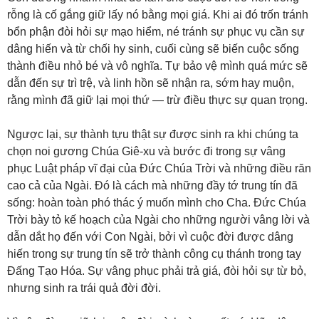
rỗng là cố gắng giữ lấy nó bằng mọi giá. Khi ai đó trốn tránh
bổn phận đòi hỏi sự mạo hiểm, né tránh sự phục vụ cần sự
dâng hiến và từ chối hy sinh, cuối cùng sẽ biến cuộc sống
thành điều nhỏ bé và vô nghĩa. Tự bảo vệ mình quá mức sẽ
dẫn đến sự trì trệ, và linh hồn sẽ nhận ra, sớm hay muộn,
rằng mình đã giữ lại mọi thứ — trừ điều thực sự quan trọng.
Ngược lại, sự thành tựu thật sự được sinh ra khi chúng ta
chọn noi gương Chúa Giê-xu và bước đi trong sự vâng
phục Luật pháp vĩ đại của Đức Chúa Trời và những điều răn
cao cả của Ngài. Đó là cách mà những đầy tớ trung tín đã
sống: hoàn toàn phó thác ý muốn mình cho Cha. Đức Chúa
Trời bày tỏ kế hoạch của Ngài cho những người vâng lời và
dẫn dắt họ đến với Con Ngài, bởi vì cuộc đời được dâng
hiến trong sự trung tín sẽ trở thành công cụ thánh trong tay
Đấng Tạo Hóa. Sự vâng phục phải trả giá, đòi hỏi sự từ bỏ,
nhưng sinh ra trái quả đời đời.