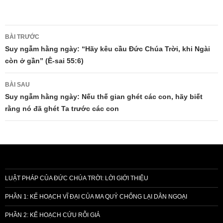
Điều
BÀI TRƯỚC
hướng
Suy ngẫm hằng ngày: “Hãy kêu cầu Đức Chúa Trời, khi Ngài
còn ở gần” (Ê-sai 55:6)
bài
viết
BÀI SAU
Suy ngẫm hằng ngày: Nếu thế gian ghét các con, hãy biết
rằng nó đã ghét Ta trước các con
LUẬT PHÁP CỦA ĐỨC CHÚA TRỜI: LỜI GIỚI THIỆU
PHẦN 1: KẾ HOẠCH VĨ ĐẠI CỦA MA QUỶ CHỐNG LẠI DÂN NGOẠI
PHẦN 2: KẾ HOẠCH CỨU RỖI GIẢ