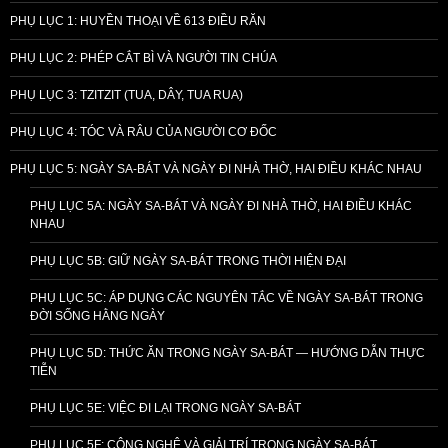
PHỤ LỤC 1: HUYỀN THOẠI VỀ 613 ĐIỀU RĂN
PHỤ LỤC 2: PHÉP CẮT BÌ VÀ NGƯỜI TIN CHÚA
PHỤ LỤC 3: TZITZIT (TUA, DÂY, TUA RUA)
PHỤ LỤC 4: TÓC VÀ RÂU CỦA NGƯỜI CƠ ĐỐC
PHỤ LỤC 5: NGÀY SA-BÁT VÀ NGÀY ĐI NHÀ THỜ, HAI ĐIỀU KHÁC NHAU
PHỤ LỤC 5A: NGÀY SA-BÁT VÀ NGÀY ĐI NHÀ THỜ, HAI ĐIỀU KHÁC
NHAU
PHỤ LỤC 5B: GIỮ NGÀY SA-BÁT TRONG THỜI HIỆN ĐẠI
PHỤ LỤC 5C: ÁP DỤNG CÁC NGUYÊN TẮC VỀ NGÀY SA-BÁT TRONG
ĐỜI SỐNG HẰNG NGÀY
PHỤ LỤC 5D: THỨC ĂN TRONG NGÀY SA-BÁT — HƯỚNG DẪN THỰC
TIỄN
PHỤ LỤC 5E: VIỆC ĐI LẠI TRONG NGÀY SA-BÁT
PHỤ LỤC 5F: CÔNG NGHỆ VÀ GIẢI TRÍ TRONG NGÀY SA-BÁT