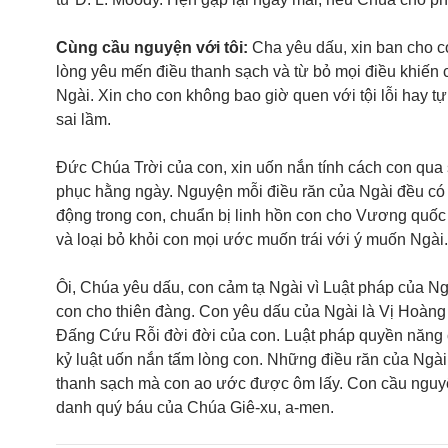
Cùng cầu nguyện với tôi:
Cha yêu dấu, xin ban cho c
lòng yêu mến điều thanh sạch và từ bỏ mọi điều khiến 
Ngài. Xin cho con không bao giờ quen với tội lỗi hay t
sai lầm.
Đức Chúa Trời của con, xin uốn nắn tính cách con qua
phục hằng ngày. Nguyện mỗi điều răn của Ngài đều có
động trong con, chuẩn bị linh hồn con cho Vương quốc
và loại bỏ khỏi con mọi ước muốn trái với ý muốn Ngài.
Ôi, Chúa yêu dấu, con cảm tạ Ngài vì Luật pháp của Ng
con cho thiên đàng. Con yêu dấu của Ngài là Vị Hoàng
Đấng Cứu Rỗi đời đời của con. Luật pháp quyền năng 
kỷ luật uốn nắn tấm lòng con. Những điều răn của Ngài
thanh sạch mà con ao ước được ôm lấy. Con cầu ngu
danh quý báu của Chúa Giê-xu, a-men.