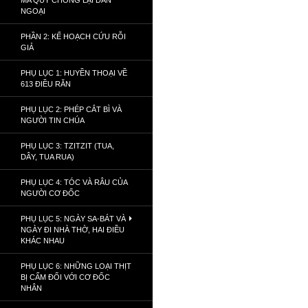
MA QUỶ CHỐNG LẠI DÂN
NGOẠI
PHẦN 2: KẾ HOẠCH CỨU RỖI
GIẢ
PHỤ LỤC 1: HUYỀN THOẠI VỀ
613 ĐIỀU RĂN
PHỤ LỤC 2: PHÉP CẮT BÌ VÀ
NGƯỜI TIN CHÚA
PHỤ LỤC 3: TZITZIT (TUA,
DÂY, TUA RUA)
PHỤ LỤC 4: TÓC VÀ RÂU CỦA
NGƯỜI CƠ ĐỐC
PHỤ LỤC 5: NGÀY SA-BÁT VÀ
NGÀY ĐI NHÀ THỜ, HAI ĐIỀU
KHÁC NHAU
PHỤ LỤC 6: NHỮNG LOẠI THỊT
BỊ CẤM ĐỐI VỚI CƠ ĐỐC
NHÂN