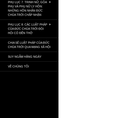
PHỤ LỤC 7: TRINH NỮ, GÓA
PHỤ VÀ PHỤ NỮ LY HÔN:
NHỮNG HÔN NHÂN ĐỨC
CHÚA TRỜI CHẤP NHẬN
PHỤ LỤC 8: CÁC LUẬT PHÁP
CỦA ĐỨC CHÚA TRỜI ĐÒI
HỎI CÓ ĐỀN THỜ
CHIA SẺ LUẬT PHÁP CỦA ĐỨC
CHÚA TRỜI QUA MẠNG XÃ HỘI
SUY NGẪM HẰNG NGÀY
VỀ CHÚNG TÔI