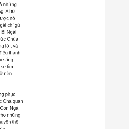
và những
g. Ai từ
 được nó
gài chỉ gửi
lối Ngài,
 Đức Chúa
g lời, và
điều thanh
hi sống
sẽ tìm
rở nên
âng phục
ức Cha quan
i Con Ngài
 cho những
huyển thể
ép.