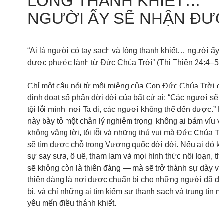
LÒNG THANH KHIẾT…
NGƯỜI ẤY SẼ NHẬN Đ
“Ai là người có tay sạch và lòng thanh khiết… người ấ
được phước lành từ Đức Chúa Trời” (Thi Thiên 24:4–5
Chỉ một câu nói từ môi miệng của Con Đức Chúa Trời 
định đoạt số phận đời đời của bất cứ ai: “Các ngươi sẽ
tội lỗi mình; nơi Ta đi, các ngươi không thể đến được.”
này bày tỏ một chân lý nghiêm trọng: không ai bám víu
không vâng lời, tội lỗi và những thú vui mà Đức Chúa T
sẽ tìm được chỗ trong Vương quốc đời đời. Nếu ai đó 
sự say sưa, ô uế, tham lam và mọi hình thức nổi loạn, 
sẽ không còn là thiên đàng — mà sẽ trở thành sự dày vò
thiên đàng là nơi được chuẩn bị cho những người đã
bị, và chỉ những ai tìm kiếm sự thanh sạch và trung tín 
yêu mến điều thánh khiết.