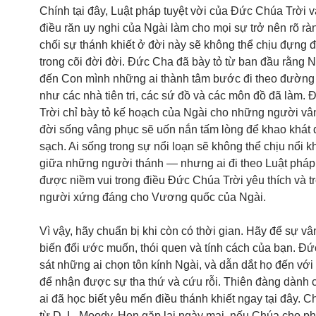
Chính tại đây, Luật pháp tuyệt vời của Đức Chúa Trời 
điều răn uy nghi của Ngài làm cho mọi sự trở nên rõ ràn
chối sự thánh khiết ở đời này sẽ không thể chịu đựng
trong cõi đời đời. Đức Cha đã bày tỏ từ ban đầu rằng N
đến Con mình những ai thành tâm bước đi theo đường 
như các nhà tiên tri, các sứ đồ và các môn đồ đã làm.
Trời chỉ bày tỏ kế hoạch của Ngài cho những người vân
đời sống vâng phục sẽ uốn nắn tấm lòng để khao khát 
sạch. Ai sống trong sự nổi loạn sẽ không thể chịu nổi k
giữa những người thánh — nhưng ai đi theo Luật pháp 
được niềm vui trong điều Đức Chúa Trời yêu thích và t
người xứng đáng cho Vương quốc của Ngài.
Vì vậy, hãy chuẩn bị khi còn có thời gian. Hãy để sự v
biến đổi ước muốn, thói quen và tính cách của bạn. Đ
sát những ai chọn tôn kính Ngài, và dẫn dắt họ đến vớ
để nhận được sự tha thứ và cứu rỗi. Thiên đàng dành
ai đã học biết yêu mến điều thánh khiết ngay tại đây. C
từ D. L. Moody. Hẹn gặp lại ngày mai, nếu Chúa cho ph