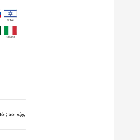
й
עברית
Italiano
ời; bởi vậy,