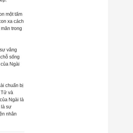
on một tấm
con xa cách
ự mãn trong
 sự vâng
 chỗ sống
 của Ngài
ài chuẩn bị
 Tử và
của Ngài là
 là sự
yện nhân