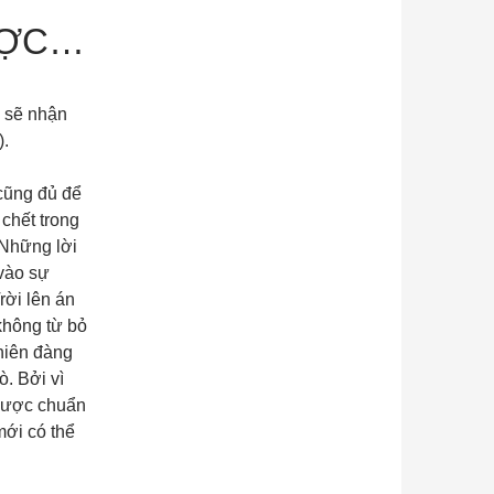
ƯỢC…
y sẽ nhận
).
cũng đủ để
 chết trong
 Những lời
 vào sự
rời lên án
không từ bỏ
thiên đàng
. Bởi vì
 được chuẩn
mới có thể