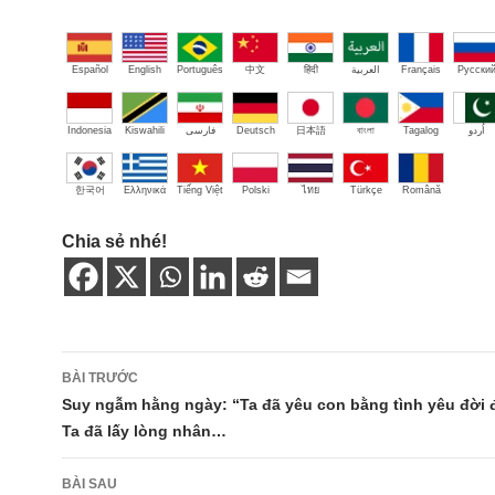
Español
English
Português
中文
हिंदी
العربية
Français
Русски
Indonesia
Kiswahili
فارسی
Deutsch
日本語
বাংলা
Tagalog
اُردو
한국어
Ελληνικά
Tiếng Việt
Polski
ไทย
Türkçe
Română
Chia sẻ nhé!
Điều
BÀI TRƯỚC
hướng
Suy ngẫm hằng ngày: “Ta đã yêu con bằng tình yêu đời đ
Ta đã lấy lòng nhân…
bài
viết
BÀI SAU