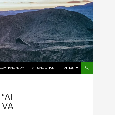
NGẪM HẰNG NGÀY
BÀI ĐĂNG CHIA SẺ
BÀI HỌC
“AI
 VÀ